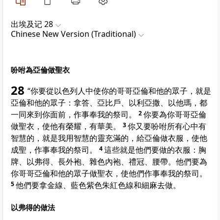
出埃及记 28
Chinese New Version (Traditional)
吩咐為亞倫做聖衣
28
“你要從以色列人中使你的哥哥亞倫和他的眾子，就是
亞倫和他的眾子：拿答、亞比戶、以利亞撒、以他瑪，都
一同來到你面前，作事奉我的祭司。
2
你要為你哥哥亞倫
做聖衣，使他有榮耀，有華美。
3
你又要吩咐所有心中有
智慧的，就是我用智慧的靈充滿的，給亞倫做衣服，使他
成聖，作事奉我的祭司。
4
這些就是他們要做的衣服：胸
牌、以弗得、長外袍、雜色內袍、禮冠、腰帶。他們要為
你哥哥亞倫和他的眾子做聖衣，使他們作事奉我的祭司。
5
他們要拿金線、藍色紫色朱紅色線和細麻去做。
以弗得的做法