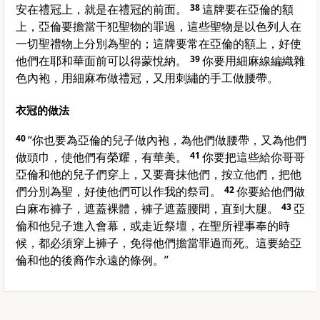
安在禮冠上，就是在禮冠的前面。
38
這牌要在亞倫的額
上，亞倫要擔當干犯聖物的罪過，這些聖物是以色列人在
一切聖禮物上分別為聖的；這牌要常在亞倫的額上，好使
他們在耶和華面前可以得蒙悅納。
39
你要用細麻線編織雜
色內袍，用細麻布做禮冠，又用刺繡的手工做腰帶。
衣冠的做法
40
“你也要為亞倫的兒子做內袍，為他們做腰帶，又為他們
做頭巾，使他們有榮耀，有華美。
41
你要把這些給你哥哥
亞倫和他的兒子們穿上，又要膏抹他們，按立他們，把他
們分別為聖，好使他們可以作我的祭司。
42
你要給他們做
白麻布褲子，遮蓋裸體，褲子遮蓋腰間，直到大腿。
43
亞
倫和他兒子進入會幕，或走近祭壇，在聖所裡事奉的時
候，都必須穿上褲子，免得他們擔當罪過而死。這要給亞
倫和他的後裔作永遠的條例。”