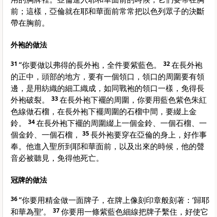
前；這樣，亞倫就在耶和華面前常常把以色列眾子的決斷
帶在胸前。
外袍的做法
31
“你要做以弗得的長外袍，全件要紫藍色。
32
在長外袍
的正中，頭部的地方，要有一個領口，領口的周圍要有領
邊，是用紡織的細工織成，如同戰袍的領口一樣，免得長
外袍破裂。
33
在長外袍下襬的周圍，你要用藍色紫色朱紅
色線做石榴，在長外袍下襬周圍的石榴中間，要綴上金
鈴。
34
在長外袍下襬的周圍綴上一個金鈴、一個石榴、一
個金鈴、一個石榴，
35
長外袍要穿在亞倫的身上，好作事
奉。他進入聖所到耶和華面前，以及出來的時候，他的聲
音必被聽見，免得他死亡。
冠牌的做法
36
“你要用精金做一面牌子，在牌上像刻印章般刻著：‘歸耶
和華為聖’。
37
你要用一條紫藍色細線把牌子繫住，好使它