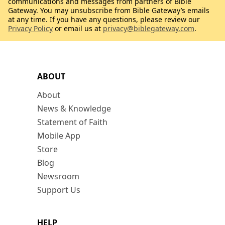
communications and messages from partners of Bible
Gateway. You may unsubscribe from Bible Gateway’s emails
at any time. If you have any questions, please review our
Privacy Policy
or email us at
privacy@biblegateway.com
.
ABOUT
About
News & Knowledge
Statement of Faith
Mobile App
Store
Blog
Newsroom
Support Us
HELP