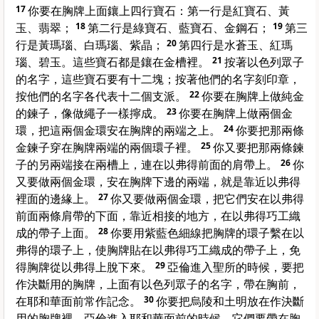
17
你要在胸牌上面鑲上四行寶石：第一行是紅寶石、黃
玉、翡翠；
18
第二行是綠寶石、藍寶石、金鋼石；
19
第三
行是黃瑪瑙、白瑪瑙、紫晶；
20
第四行是水蒼玉、紅瑪
瑙、碧玉。這些寶石都是鑲在金槽裡。
21
按著以色列眾子
的名字，這些寶石要有十二塊；按著他們的名字刻印章，
按他們的名字各代表十二個支派。
22
你要在胸牌上做純金
的鍊子，像做繩子一樣擰成。
23
你要在胸牌上做兩個金
環，把這兩個金環安在胸牌的兩端之上。
24
你要把那兩條
金鍊子穿在胸牌兩端的兩個環子裡。
25
你又要把那兩條鍊
子的另兩端接在兩槽上，連在以弗得前面的肩帶上。
26
你
又要做兩個金環，安在胸牌下邊的兩端，就是靠近以弗得
裡面的邊緣上。
27
你又要做兩個金環，把它們安在以弗得
前面兩條肩帶的下面，靠近相接的地方，在以弗得巧工織
成的帶子上面。
28
你要用紫藍色細線把胸牌的環子繫在以
弗得的環子上，使胸牌貼在以弗得巧工織成的帶子上，免
得胸牌從以弗得上脫下來。
29
亞倫進入聖所的時候，要把
作決斷用的胸牌，上面有以色列眾子的名字，帶在胸前，
在耶和華面前常作記念。
30
你要把烏陵和土明放在作決斷
用的胸牌裡。亞倫進入耶和華面前的時候，它們要帶在胸