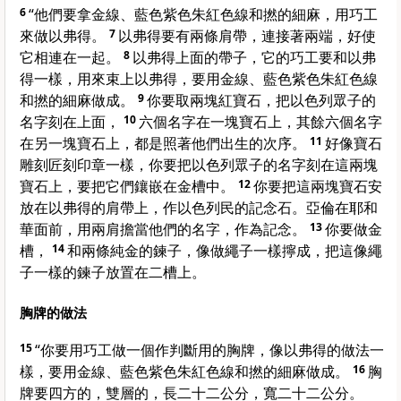
6
“他們要拿金線、藍色紫色朱紅色線和撚的細麻，用巧工
來做以弗得。
7
以弗得要有兩條肩帶，連接著兩端，好使
它相連在一起。
8
以弗得上面的帶子，它的巧工要和以弗
得一樣，用來束上以弗得，要用金線、藍色紫色朱紅色線
和撚的細麻做成。
9
你要取兩塊紅寶石，把以色列眾子的
名字刻在上面，
10
六個名字在一塊寶石上，其餘六個名字
在另一塊寶石上，都是照著他們出生的次序。
11
好像寶石
雕刻匠刻印章一樣，你要把以色列眾子的名字刻在這兩塊
寶石上，要把它們鑲嵌在金槽中。
12
你要把這兩塊寶石安
放在以弗得的肩帶上，作以色列民的記念石。亞倫在耶和
華面前，用兩肩擔當他們的名字，作為記念。
13
你要做金
槽，
14
和兩條純金的鍊子，像做繩子一樣擰成，把這像繩
子一樣的鍊子放置在二槽上。
胸牌的做法
15
“你要用巧工做一個作判斷用的胸牌，像以弗得的做法一
樣，要用金線、藍色紫色朱紅色線和撚的細麻做成。
16
胸
牌要四方的，雙層的，長二十二公分，寬二十二公分。