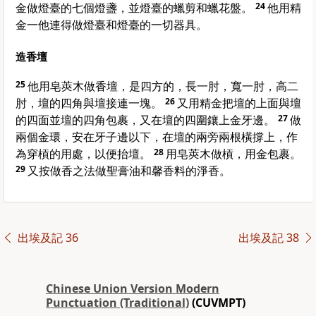
金做燈臺的七個燈盞，並燈臺的蠟剪和蠟花盤。
24
他用精
金一他連得做燈臺和燈臺的一切器具。
造香壇
25
他用皂莢木做香壇，是四方的，長一肘，寬一肘，高二
肘，壇的四角與壇接連一塊。
26
又用精金把壇的上面與壇
的四面並壇的四角包裹，又在壇的四圍鑲上金牙邊。
27
做
兩個金環，安在牙子邊以下，在壇的兩旁兩根橫撐上，作
為穿槓的用處，以便抬壇。
28
用皂莢木做槓，用金包裹。
29
又按做香之法做聖膏油和馨香料的淨香。
出埃及記 36
出埃及記 38
Chinese Union Version Modern
Punctuation (Traditional)
(CUVMPT)