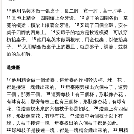
10
他用皂莢木做一張桌子，長二肘，寬一肘，高一肘半，
11
又包上精金，四圍鑲上金牙邊。
12
桌子的四圍各做一掌
寬的橫梁，橫梁上鑲著金牙邊。
13
又鑄了四個金環，安在
桌子四腳的四角上。
14
安環子的地方是挨近橫梁，可以穿
槓抬桌子。
15
他用皂莢木做兩根槓，用金包裹，以便抬桌
子。
16
又用精金做桌子上的器皿，就是盤子，調羹，並奠
酒的瓶和爵。
造燈臺
17
他用精金做一個燈臺，這燈臺的座和幹與杯、球、花，
都是接連一塊錘出來的。
18
燈臺兩旁杈出六個枝子，這旁
三個，那旁三個。
19
這旁每枝上有三個杯，形狀像杏花，
有球有花；那旁每枝上也有三個杯，形狀像杏花，有球有
花。從燈臺杈出來的六個枝子都是如此。
20
燈臺上有四個
杯，形狀像杏花，有球有花。
21
燈臺每兩個枝子以下有
球，與枝子接連一塊，燈臺杈出的六個枝子都是如此。
22
球和枝子是接連一塊，都是一塊精金錘出來的。
23
用精