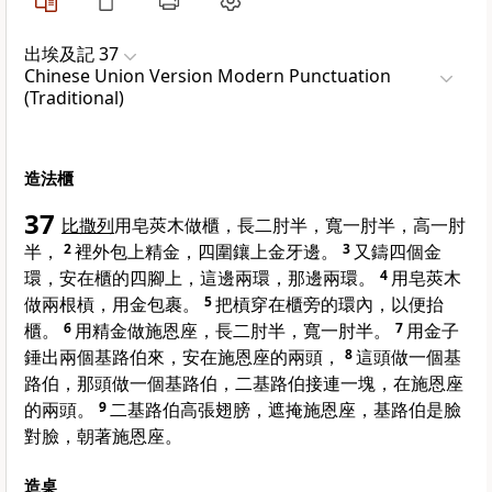
出埃及記 37
Chinese Union Version Modern Punctuation
(Traditional)
造法櫃
37
比撒列
用皂莢木做櫃，長二肘半，寬一肘半，高一肘
半，
2
裡外包上精金，四圍鑲上金牙邊。
3
又鑄四個金
環，安在櫃的四腳上，這邊兩環，那邊兩環。
4
用皂莢木
做兩根槓，用金包裹。
5
把槓穿在櫃旁的環內，以便抬
櫃。
6
用精金做施恩座，長二肘半，寬一肘半。
7
用金子
錘出兩個基路伯來，安在施恩座的兩頭，
8
這頭做一個基
路伯，那頭做一個基路伯，二基路伯接連一塊，在施恩座
的兩頭。
9
二基路伯高張翅膀，遮掩施恩座，基路伯是臉
對臉，朝著施恩座。
造桌