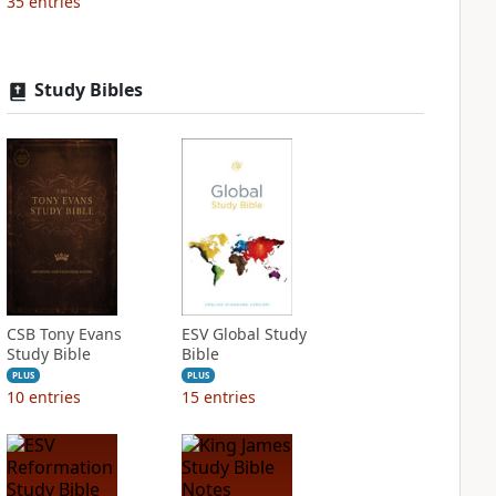
35
entries
Study Bibles
CSB Tony Evans
ESV Global Study
Study Bible
Bible
PLUS
PLUS
10
entries
15
entries