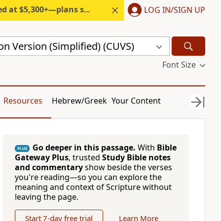
300+—plans start under $6/month.
LOG IN/SIGN UP
n Version (Simplified) (CUVS)
Font Size
Resources
Hebrew/Greek
Your Content
Go deeper in this passage.
With
Bible
PLUS
Gateway Plus
, trusted
Study Bible notes
and commentary
show beside the verses
you're reading—so you can explore the
meaning and context of Scripture without
leaving the page.
Start 7-day free trial
Learn More