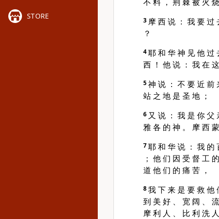
不 料 ， 荆 棘 被 火 烧
STORE
3
摩 西 说 ： 我 要 过 
？
4
耶 和 华 神 见 他 过 
西 ！ 他 说 ： 我 在 这
5
神 说 ： 不 要 近 前 
站 之 地 是 圣 地 ；
6
又 说 ： 我 是 你 父 
雅 各 的 神 。 摩 西 蒙
7
耶 和 华 说 ： 我 的 
； 他 们 因 受 督 工 的
道 他 们 的 痛 苦 ，
8
我 下 来 是 要 救 他 
到 美 好 、 宽 阔 、 流
摩 利 人 、 比 利 洗 人