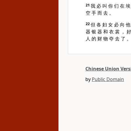
21
我 必 叫 你 们 在 埃
空 手 而 去 。
22
但 各 妇 女 必 向 他
器 银 器 和 衣 裳 ， 好
人 的 财 物 夺 去 了 
Chinese Union Versi
by
Public Domain