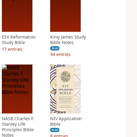
ESV Reformation
King James Study
Study Bible
Bible Notes
17
entries
PLUS
34
entries
NASB Charles F.
NIV Application
Stanley Life
Bible
Principles Bible
PLUS
Notes
8
entries