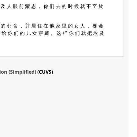
 及 人 眼 前 蒙 恩 ， 你 们 去 的 时 候 就 不 至 於
 的 邻 舍 ， 并 居 住 在 他 家 里 的 女 人 ， 要 金
 给 你 们 的 儿 女 穿 戴 。 这 样 你 们 就 把 埃 及
。
on (Simplified)
(CUVS)