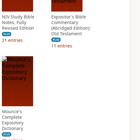
NIV Study Bible
Expositor's Bible
Notes, Fully
Commentary
Revised Edition
(Abridged Edition):
Old Testament
PLUS
21
entries
PLUS
11
entries
Mounce's
Complete
Expository
Dictionary
PLUS