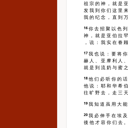
祖 宗 的 神 ， 就 是 亚
发 我 到 你 们 这 里 来
我 的 纪 念 ， 直 到 万
16
你 去 招 聚 以 色 列
神 ， 就 是 亚 伯 拉 罕
， 说 ： 我 实 在 眷 顾
17
我 也 说 ： 要 将 你
赫 人 、 亚 摩 利 人 、
就 是 到 流 奶 与 蜜 之
18
他 们 必 听 你 的 话
他 说 ： 耶 和 华 希 伯
往 旷 野 去 ， 走 三 天
19
我 知 道 虽 用 大 能
20
我 必 伸 手 在 埃 及
後 他 才 容 你 们 去 