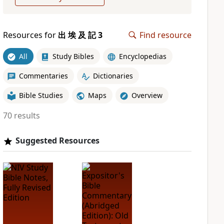
Resources for
出 埃 及 記 3
Find resource
All
Study Bibles
Encyclopedias
Commentaries
Dictionaries
Bible Studies
Maps
Overview
70 results
Suggested Resources