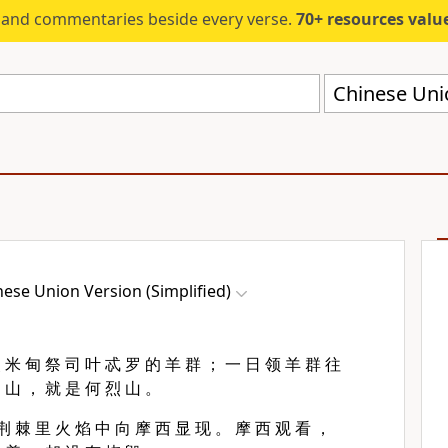
s and commentaries beside every verse.
70+ resources valued at $5,
Chinese Unio
nese Union Version (Simplified)
 米 甸 祭 司 叶 忒 罗 的 羊 群 ； 一 日 领 羊 群 往
 山 ， 就 是 何 烈 山 。
荆 棘 里 火 焰 中 向 摩 西 显 现 。 摩 西 观 看 ，