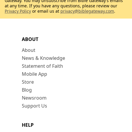
Gateway. You may unsubscribe from Bible Gateway’s emails
at any time. If you have any questions, please review our
Privacy Policy
or email us at
privacy@biblegateway.com
.
ABOUT
About
News & Knowledge
Statement of Faith
Mobile App
Store
Blog
Newsroom
Support Us
HELP