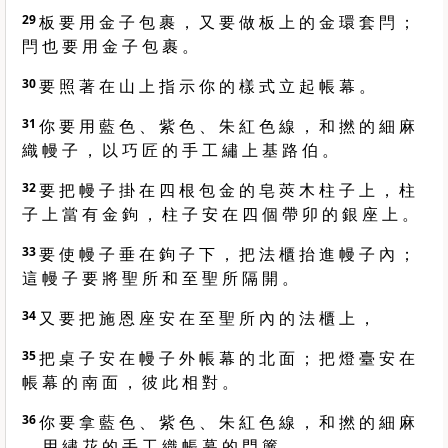
29
板 要 用 金 子 包 裹 ， 又 要 做 板 上 的 金 環 套 閂 ；
閂 也 要 用 金 子 包 裹 。
30
要 照 著 在 山 上 指 示 你 的 樣 式 立 起 帳 幕 。
31
你 要 用 藍 色 、 紫 色 、 朱 紅 色 線 ， 和 撚 的 細 麻
織 幔 子 ， 以 巧 匠 的 手 工 繡 上 基 路 伯 。
32
要 把 幔 子 掛 在 四 根 包 金 的 皂 莢 木 柱 子 上 ， 柱
子 上 當 有 金 鉤 ， 柱 子 安 在 四 個 帶 卯 的 銀 座 上 。
33
要 使 幔 子 垂 在 鉤 子 下 ， 把 法 櫃 抬 進 幔 子 內 ；
這 幔 子 要 將 聖 所 和 至 聖 所 隔 開 。
34
又 要 把 施 恩 座 安 在 至 聖 所 內 的 法 櫃 上 ，
35
把 桌 子 安 在 幔 子 外 帳 幕 的 北 面 ； 把 燈 臺 安 在
帳 幕 的 南 面 ， 彼 此 相 對 。
36
你 要 拿 藍 色 、 紫 色 、 朱 紅 色 線 ， 和 撚 的 細 麻
， 用 繡 花 的 手 工 織 帳 幕 的 門 簾 。