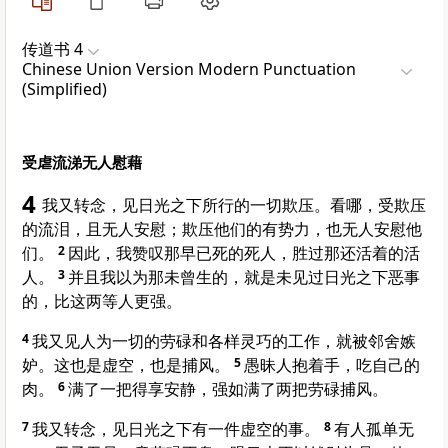
传道书 4
Chinese Union Version Modern Punctuation
(Simplified)
受虐流涕无人慰藉
4
我又转念，见日光之下所行的一切欺压。看哪，受欺压
的流泪，且无人安慰；欺压他们的有势力，也无人安慰他
们。
2
因此，我赞叹那早已死的死人，胜过那还活着的活
人。
3
并且我以为那未曾生的，就是未见过日光之下恶事
的，比这两等人更强。
4
我又见人为一切的劳碌和各样灵巧的工作，就被邻舍嫉
妒。这也是虚空，也是捕风。
5
愚昧人抱着手，吃自己的
肉。
6
满了一把得享安静，强如满了两把劳碌捕风。
7
我又转念，见日光之下有一件虚空的事。
8
有人孤单无