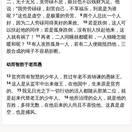
二，无子无兄，竟劳碌不息，眼目也不以钱财为足。他
说：“我劳劳碌碌，刻苦自己，不享福乐，到底是为谁
呢？”这也是虚空，是极重的劳苦。
9
两个人总比一个人
好，因为二人劳碌同得美好的果效。
10
若是跌倒，这人可
以扶起他的同伴；若是孤身跌倒，没有别人扶起他来，这
人就有祸了！
11
再者，二人同睡就都暖和，一人独睡怎能
暖和呢？
12
有人攻胜孤身一人，若有二人便能抵挡他，三
股合成的绳子不容易折断。
幼而智胜于老而愚
13
贫穷而有智慧的少年人，胜过年老不肯纳谏的愚昧王。
14
这人是从监牢中出来做王，在他国中，生来原是贫穷
的。
15
我见日光之下一切行动的活人都随从那第二位，就
是起来代替老王的少年人。
16
他所治理的众人，就是他的
百姓，多得无数，在他后来的人尚且不喜悦他。这真是虚
空，也是捕风。