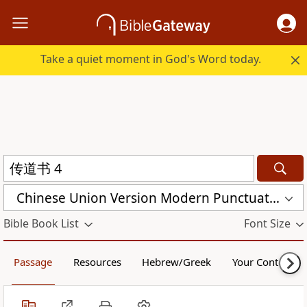
Take a quiet moment in God's Word today.
Chinese Union Version Modern Punctuation (Simplified) (CUVMPS)
Bible Book List
Font Size
Passage
Resources
Hebrew/Greek
Your Content