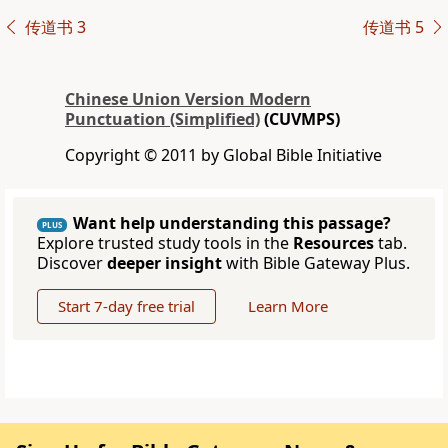
传道书 3
传道书 5
Chinese Union Version Modern
Punctuation (Simplified)
(CUVMPS)
Copyright © 2011 by Global Bible Initiative
Want help understanding this passage?
PLUS
Explore trusted study tools in the
Resources
tab.
Discover
deeper insight
with Bible Gateway Plus.
Start 7-day free trial
Learn More