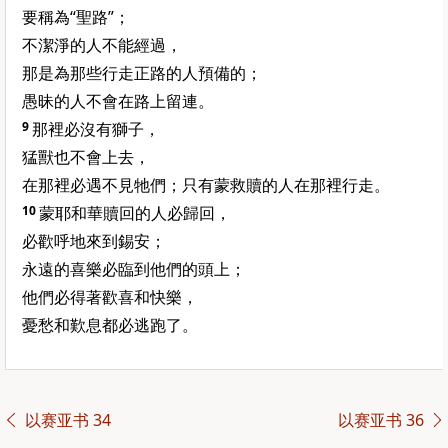
要稱為“聖路”；
不潔淨的人不能經過，
那是為那些行走正路的人預備的；
愚昧的人不會在路上留連。
9
那裡必沒有獅子，
猛獸也不會上去，
在那裡必遇不見牠們；只有蒙救贖的人在那裡行走。
10
蒙耶和華贖回的人必歸回，
必歡呼地來到錫安；
永遠的喜樂必臨到他們的頭上；
他們必得著歡喜和快樂，
憂愁和歎息都必逃跑了。
以赛亚书 34
以赛亚书 36