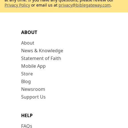
Privacy Policy
or email us at
privacy@biblegateway.com
.
ABOUT
About
News & Knowledge
Statement of Faith
Mobile App
Store
Blog
Newsroom
Support Us
HELP
FAQs