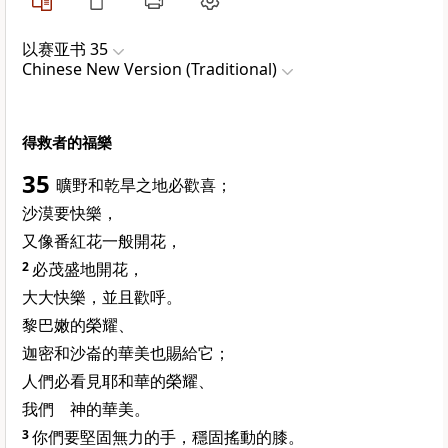
以赛亚书 35
Chinese New Version (Traditional)
得救者的福樂
35
曠野和乾旱之地必歡喜；
沙漠要快樂，
又像番紅花一般開花，
2
必茂盛地開花，
大大快樂，並且歡呼。
黎巴嫩的榮耀、
迦密和沙崙的華美也賜給它；
人們必看見耶和華的榮耀、
我們 神的華美。
3
你們要堅固無力的手，穩固搖動的膝。