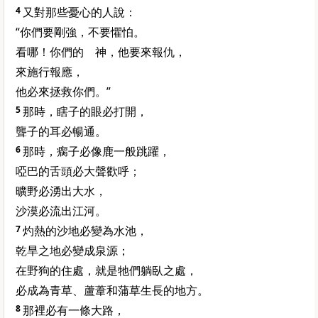
4
又對那些憂心的人說：
“你們要剛強，不要懼怕。
看哪！你們的 神，他要來報仇，
來施行報應，
他必來拯救你們。”
5
那時，瞎子的眼必打開，
聾子的耳必暢通。
6
那時，瘸子必像鹿一般跳躍，
啞巴的舌頭必大聲歡呼；
曠野必湧出大水，
沙漠必流出江河。
7
灼熱的沙地必變為水池，
乾旱之地必變成泉源；
在野狗的住處，就是牠們躺臥之處，
必成為青草、蘆葦和蒲草生長的地方。
8
那裡必有一條大路，