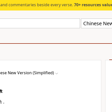
s and commentaries beside every verse.
70+ resources valued at $5,
Chinese New 
ese New Version (Simplified)
救
助，