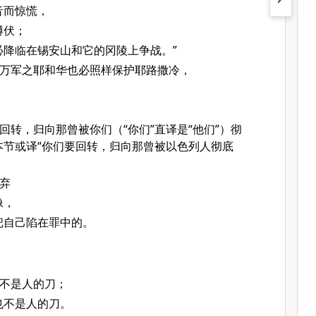
音而惊慌，
蹲伏；
必降临在锡安山和它的冈陵上争战。”
万军之耶和华也必照样保护耶路撒冷，
回转，归向那曾被你们（“你们”直译是“他们”）彻
本节或译“你们要回转，归向那曾被以色列人彻底
弃
像，
把自己陷在罪中的。
不是人的刀；
也不是人的刀。