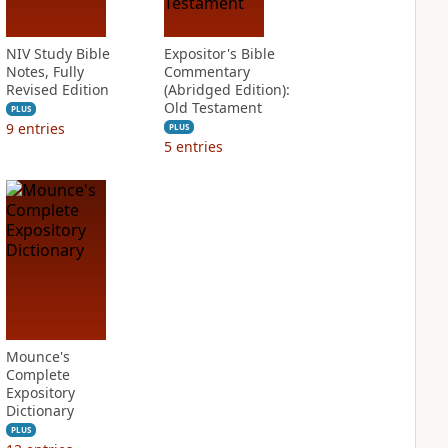
NIV Study Bible
Expositor's Bible
Notes, Fully
Commentary
Revised Edition
(Abridged Edition):
Old Testament
PLUS
9
entries
PLUS
5
entries
Mounce's
Complete
Expository
Dictionary
PLUS