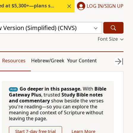
300+—plans start under $6/month.
LOG IN/SIGN UP
Version (Simplified) (CNVS)
Font Size
Resources
Hebrew/Greek
Your Content
Go deeper in this passage.
With
Bible
PLUS
Gateway Plus
, trusted
Study Bible notes
and commentary
show beside the verses
you're reading—so you can explore the
meaning and context of Scripture without
leaving the page.
Start 7-day free trial
Learn More