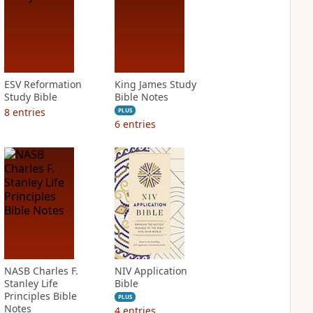
ESV Reformation
King James Study
Study Bible
Bible Notes
8
entries
PLUS
6
entries
NASB Charles F.
NIV Application
Stanley Life
Bible
Principles Bible
PLUS
Notes
4
entries