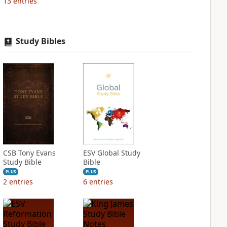
13
entries
Study Bibles
CSB Tony Evans
ESV Global Study
Study Bible
Bible
PLUS
PLUS
2
entries
6
entries