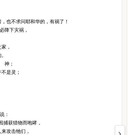
，
者，也不求问耶和华的，有祸了！
必降下灾祸，
之家，
的。
 神；
并不是灵；
，
说：
因捕获猎物而咆哮，
人来攻击牠们，