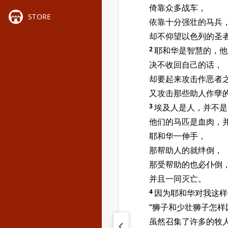
倚靠众多战车，
STORE
依靠十分强壮的马兵
却不仰望以色列的圣
2
耶和华是智慧的，他
决不收回自己的话，
却要起来攻击作恶者
又攻击那些助人作孽
3
埃及人是人，并不是
他们的马匹是血肉，
耶和华一伸手，
那帮助人的就绊倒，
那受帮助的也必仆倒
并且一同灭亡。
4
因为耶和华对我这样
“狮子和少壮狮子怎样
虽然召集了许多的牧