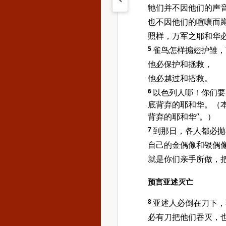
牠们并不因他们的声
也不因他们的喧嚷而
照样，万军之耶和华
5
雀鸟怎样搧翅护雏，
他必保护和拯救，
他必越过和搭救。
6
以色列人哪！你们要
底背弃的耶和华。（
背弃的耶和华”。）
7
到那日，各人都必拋
自己的金偶像和银偶
就是你们亲手所做，
预言亚述灭亡
8
亚述人必倒在刀下，
必有刀把他们吞灭，