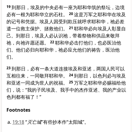
19
到那日，埃及的中央必有一座为耶和华筑的祭坛，边境
必有一根为耶和华立的石柱。
20
这是万军之耶和华在埃及
的记号和凭据。埃及人因受到欺压就呼求耶和华，祂必差
遣一位救主保护、拯救他们。
21
耶和华必向埃及人彰显自
己。到那日，埃及人必认识祂，带着祭物和供品来敬拜
祂，向祂许愿还愿。
22
耶和华必击打他们，也必医治他
们。他们必归向耶和华，祂必应允他们的祷告，医治他
们。
23
到那日，必有一条大道连接埃及和亚述，两国人民可以
互相往来，一同敬拜耶和华。
24
到那日，以色列必与埃及
和亚述一同成为世人的祝福。
25
万军之耶和华必赐福给他
们，说：“我的子民埃及、我手中的杰作亚述、我的产业以
色列都有福了！”
Footnotes
19:18
“
灭亡城
”有些抄本作“太阳城”。