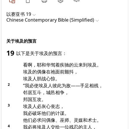
以赛亚书 19
Chinese Contemporary Bible (Simplified)
关于埃及的预言
19
以下是关于埃及的预言：
看啊，耶和华驾着疾驰的云来到埃及。
埃及的偶像在祂面前颤抖，
埃及人胆战心惊。
2
“我必使埃及人彼此为敌——手足相残，
邻居互斗，城邑相争，
邦国互攻。
3
埃及人必灰心丧志，
我必破坏他们的计谋。
他们必求问偶像、巫师、灵媒和术士。
4
我必将埃及人交给一位残忍的主人，