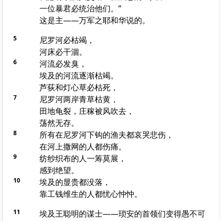
一位暴君必统治他们。”
这是主——万军之耶和华说的。
5
尼罗河必枯竭，
河床必干涸。
6
河流必发臭，
埃及的河流逐渐枯竭。
芦荻和灯心草必枯死，
7
尼罗河两岸青草枯黄，
田地龟裂，庄稼被风吹去，
荡然无存。
8
所有在尼罗河下钩的渔夫都哀哭悲伤，
在河上撒网的人都伤痛。
9
纺纱织布的人一筹莫展，
感到绝望。
10
埃及的显贵都没落，
靠工钱维生的人都忧心忡忡。
11
埃及王聪明的谋士——琐安的首领们变得愚不可