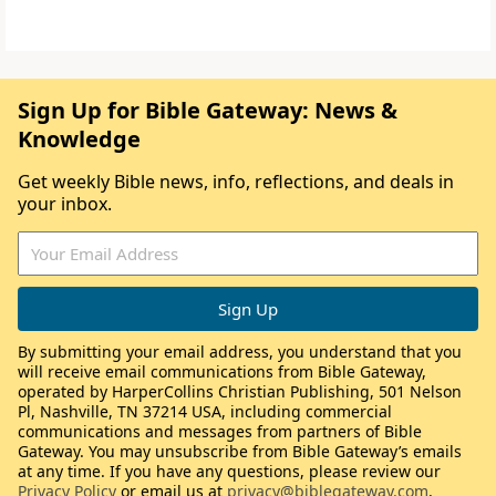
Sign Up for Bible Gateway: News &
Knowledge
Get weekly Bible news, info, reflections, and deals in
your inbox.
By submitting your email address, you understand that you
will receive email communications from Bible Gateway,
operated by HarperCollins Christian Publishing, 501 Nelson
Pl, Nashville, TN 37214 USA, including commercial
communications and messages from partners of Bible
Gateway. You may unsubscribe from Bible Gateway’s emails
at any time. If you have any questions, please review our
Privacy Policy
or email us at
privacy@biblegateway.com
.