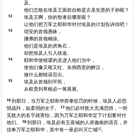
及。
他们怎敢在埃及王面前自称是古圣先贤的子孙呢？
12
埃及王啊，你的智者在哪里呢？
让他们把万军之耶和华对付埃及的计划告诉你吧！
13
琐安的首领愚昧，
挪弗的首领糊涂。
他们是埃及的房角石，
却把埃及人引入歧途。
14
耶和华使错谬的灵进入他们当中，
使他们像又呕又吐、东倒西歪的醉汉，
做什么都错误百出。
15
埃及从首领到平民，
从权贵到草根必一筹莫展。
16
到那日，当万军之耶和华挥拳惩罚的时候，埃及人必恐
惧战抖，如柔弱的女子。
17
他们必对犹大充满恐惧，一听
见犹大的名字就害怕，因为万军之耶和华定下计划要对付
他们。
18
到那日，埃及必有五座城的人讲迦南的语言，并
信奉万军之耶和华，其中有一座必叫灭亡城
[
a
]
。