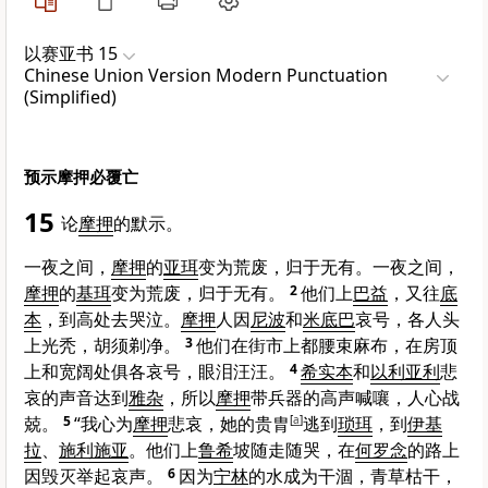
以赛亚书 15
Chinese Union Version Modern Punctuation
(Simplified)
预示摩押必覆亡
15
论
摩押
的默示。
一夜之间，
摩押
的
亚珥
变为荒废，归于无有。一夜之间，
摩押
的
基珥
变为荒废，归于无有。
2
他们上
巴益
，又往
底
本
，到高处去哭泣。
摩押
人因
尼波
和
米底巴
哀号，各人头
上光秃，胡须剃净。
3
他们在街市上都腰束麻布，在房顶
上和宽阔处俱各哀号，眼泪汪汪。
4
希实本
和
以利亚利
悲
哀的声音达到
雅杂
，所以
摩押
带兵器的高声喊嚷，人心战
兢。
5
“我心为
摩押
悲哀，她的贵胄
[
a
]
逃到
琐珥
，到
伊基
拉
、
施利施亚
。他们上
鲁希
坡随走随哭，在
何罗念
的路上
因毁灭举起哀声。
6
因为
宁林
的水成为干涸，青草枯干，