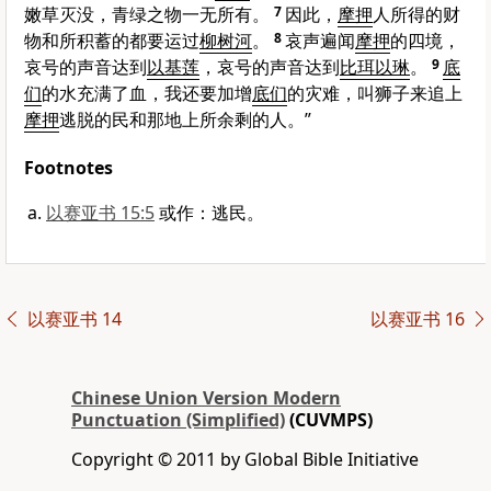
嫩草灭没，青绿之物一无所有。
7
因此，
摩押
人所得的财
物和所积蓄的都要运过
柳树河
。
8
哀声遍闻
摩押
的四境，
哀号的声音达到
以基莲
，哀号的声音达到
比珥以琳
。
9
底
们
的水充满了血，我还要加增
底们
的灾难，叫狮子来追上
摩押
逃脱的民和那地上所余剩的人。”
Footnotes
以赛亚书 15:5
或作：逃民。
以赛亚书 14
以赛亚书 16
Chinese Union Version Modern
Punctuation (Simplified)
(CUVMPS)
Copyright © 2011 by Global Bible Initiative