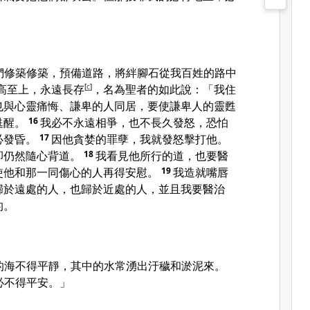
」
們修築修築，預備道路，將絆腳石從我百姓的路中
高至上，永遠長存
[
c
]
，名為聖者的如此說：「我住
也與心靈痛悔、謙卑的人同居，要使謙卑人的靈甦
甦醒。
16
我必不永遠相爭，也不長久發怒，恐怕
必發昏。
17
因他貪婪的罪孽，我就發怒擊打他。
卻仍然隨心背道。
18
我看見他所行的道，也要醫
使他和那一同傷心的人再得安慰。
19
我造就嘴唇
歸於遠處的人，也歸於近處的人，並且我要醫治
的。
的海不得平靜，其中的水常湧出汙穢和淤泥來。
必不得平安。」