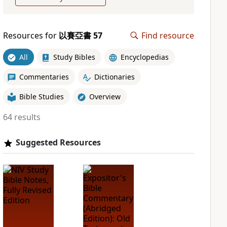
Resources for
以賽亞書 57
Find resource
All
Study Bibles
Encyclopedias
Commentaries
Dictionaries
Bible Studies
Overview
64 results
Suggested Resources