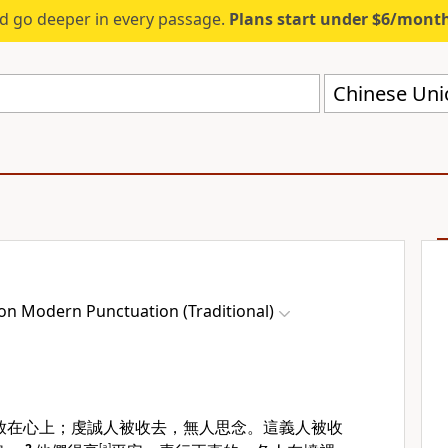
d go deeper in every passage.
Plans start under $6/mont
on Modern Punctuation (Traditional)
放在心上；虔誠人被收去，無人思念。這義人被收
[
a
]