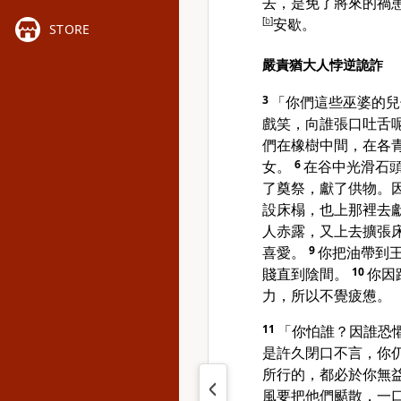
去，是免了將來的禍
[
b
]
安歇。
STORE
嚴責猶大人悖逆詭詐
3
「你們這些巫婆的兒
戲笑，向誰張口吐舌
們在橡樹中間，在各
女。
6
在谷中光滑石
了奠祭，獻了供物。
設床榻，也上那裡去
人赤露，又上去擴張
喜愛。
9
你把油帶到
賤直到陰間。
10
你因
力，所以不覺疲憊。
11
「你怕誰？因誰恐
是許久閉口不言，你
所行的，都必於你無
風要把他們颳散，一