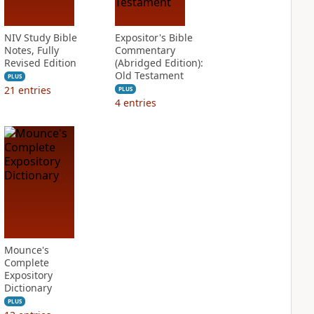
NIV Study Bible
Expositor's Bible
Notes, Fully
Commentary
Revised Edition
(Abridged Edition):
Old Testament
PLUS
21
entries
PLUS
4
entries
Mounce's
Complete
Expository
Dictionary
PLUS