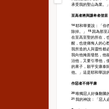
承受我的聖山為業。
至高者將與謙卑者偕居
14
耶和華要說：「你
除掉。」
15
因為那至
在至高至聖的所在，
醒，也使痛悔人的心
我所造的人與靈性都
我向他掩面發怒，他
治他，又要引導他，
的果子，願平安康泰
他。」這是耶和華說
作惡者不得平康
20
唯獨惡人好像翻騰
21
我的神說：「惡人