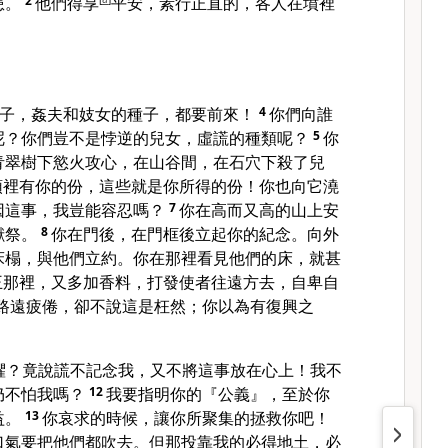
患。
2
他們得享
平安，素行正直的，各人在墳裡
子，姦夫和妓女的種子，都要前來！
4
你們向誰
呢？你們豈不是悖逆的兒女，虛謊的種類呢？
5
你
青翠樹下慾火攻心，在山谷間，在石穴下殺了兒
頭裡有你的份，這些就是你所得的份！你也向它澆
因這事，我豈能容忍嗎？
7
你在高而又高的山上安
獻祭。
8
你在門後，在門框後立起你的紀念。向外
床榻，與他們立約。你在那裡看見他們的床，就甚
王那裡，又多加香料，打發使者往遠方去，自卑自
路遠疲倦，卻不說這是枉然；你以為有復興之
懼？竟說謊不記念我，又不將這事放在心上！我不
仍不怕我嗎？
12
我要指明你的『公義』，至於你
益。
13
你哀求的時候，讓你所聚集的拯救你吧！
口氣要把他們都吹去。但那投靠我的必得地土，必