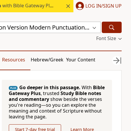
h
with Bible Gateway Plus.
LOG IN/SIGN UP
Chinese Union Version Modern Punctuation (Traditional) (CUVMPT)
Font Size
Resources
Hebrew/Greek
Your Content
Go deeper in this passage.
With
Bible
PLUS
Gateway Plus
, trusted
Study Bible notes
and commentary
show beside the verses
you're reading—so you can explore the
meaning and context of Scripture without
leaving the page.
Start 7-day free trial
Learn More