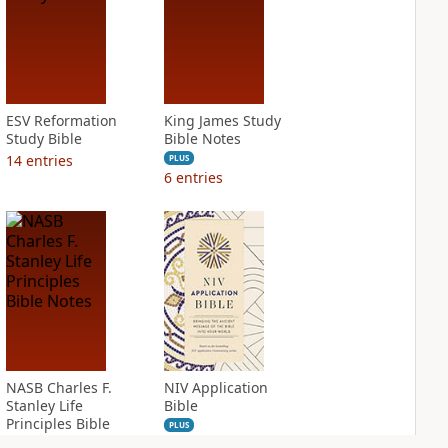
ESV Reformation
King James Study
Study Bible
Bible Notes
14
entries
PLUS
6
entries
NASB Charles F.
NIV Application
Stanley Life
Bible
Principles Bible
PLUS
Notes
8
entries