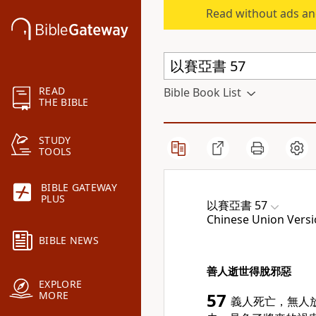
Read without ads an
READ
Bible Book List
THE BIBLE
STUDY
TOOLS
BIBLE GATEWAY
PLUS
以賽亞書 57
Chinese Union Versi
BIBLE NEWS
善人逝世得脫邪惡
EXPLORE
MORE
57
義人死亡，無人