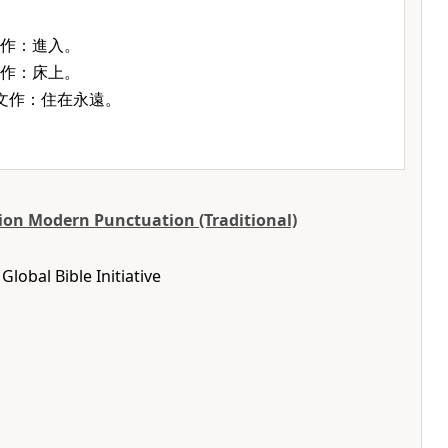
作：進入。
作：床上。
文作：住在永遠。
ion Modern Punctuation (Traditional)
lobal Bible Initiative