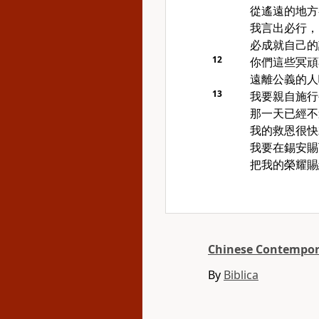
從遙遠的地方
我言出必行，
必成就自己的
12
你們這些冥頑
遠離公義的人
13
我要親自施行
那一天已經不
我的救恩很快
我要在錫安賜
把我的榮耀賜
Chinese Contempora
By
Biblica