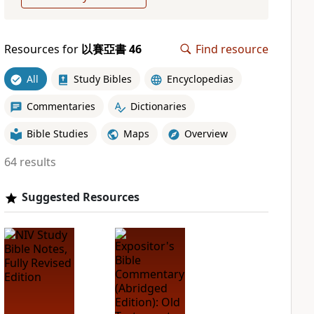
Resources for
以賽亞書 46
Find resource
All
Study Bibles
Encyclopedias
Commentaries
Dictionaries
Bible Studies
Maps
Overview
64 results
Suggested Resources