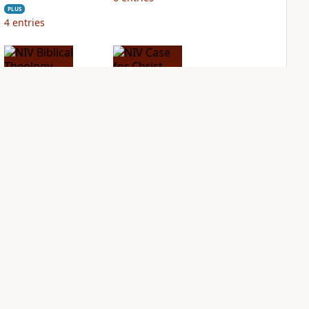
PLUS
4
entries
NIV Biblical
NIV Case for Christ
Theology Study
Study Bible
Bible
PLUS
6
entries
PLUS
14
entries