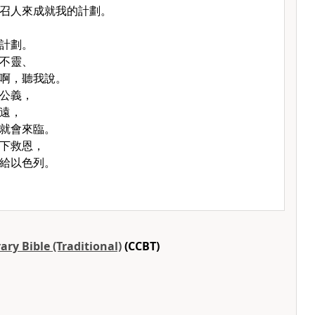
召人來成就我的計劃。
計劃。
不靈、
啊，聽我說。
公義，
遠，
就會來臨。
下救恩，
給以色列。
ry Bible (Traditional)
(CCBT)