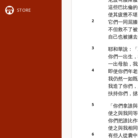
這些巴比倫的
STORE
使其疲憊不堪
2
它們一同屈膝
不但救不了被
自己也被擄去
3
耶和華說：「
你們一出生，
一出母胎，我
4
即使你們年老
我仍然一如既
我造了你們，
扶持你們，拯
5
「你們拿誰與
使之與我同等
你們把誰比作
使之與我相同
6
有些人從囊中