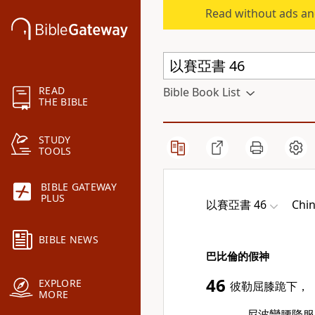
Read without ads an
READ
Bible Book List
THE BIBLE
STUDY
TOOLS
BIBLE GATEWAY
PLUS
以賽亞書 46
Chin
BIBLE NEWS
巴比倫的假神
46
EXPLORE
彼勒屈膝跪下，
MORE
尼波彎腰降服