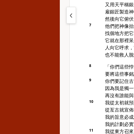
又用天平稱銀
雇銀匠製造神
然後向它俯伏
7
他們把神像抬
找個地方把它
它就在那裡呆
人向它呼求，
也不能救人脫
8
「你們這些悖
要將這些事銘
9
你們要記住古
因為我是獨一
再沒有誰能與
10
我從太初就預
從亙古就宣佈
我的旨意必成
我的計劃必實
11
我從東方召來