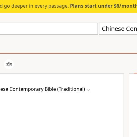
d go deeper in every passage.
Plans start under $6/mont
ese Contemporary Bible (Traditional)
。