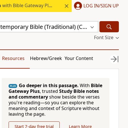
h
with Bible Gateway Plus.
LOG IN/SIGN UP
Chinese Contemporary Bible (Traditional) (CCBT)
Font Size
Resources
Hebrew/Greek
Your Content
Go deeper in this passage.
With
Bible
PLUS
Gateway Plus
, trusted
Study Bible notes
and commentary
show beside the verses
you're reading—so you can explore the
meaning and context of Scripture without
leaving the page.
Start 7-day free trial
Learn More