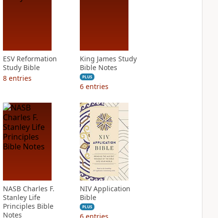
ESV Reformation
King James Study
Study Bible
Bible Notes
8
entries
PLUS
6
entries
NASB Charles F.
NIV Application
Stanley Life
Bible
Principles Bible
PLUS
Notes
6
entries