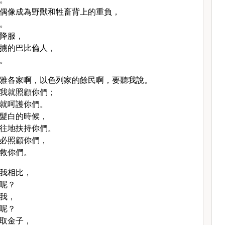
偶像成為野獸和牲畜背上的重負，
。
降服，
擄的巴比倫人，
。
雅各家啊，以色列家的餘民啊，要聽我說。
我就照顧你們；
就呵護你們。
髮白的時候，
往地扶持你們。
必照顧你們，
救你們。
我相比，
呢？
我，
呢？
取金子，