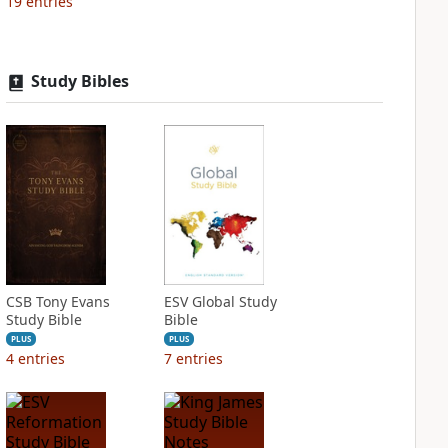
19
entries
Study Bibles
CSB Tony Evans
ESV Global Study
Study Bible
Bible
PLUS
PLUS
4
entries
7
entries