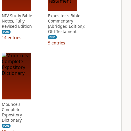
NIV Study Bible
Expositor's Bible
Notes, Fully
Commentary
Revised Edition
(Abridged Edition):
Old Testament
PLUS
14
entries
PLUS
5
entries
Mounce's
Complete
Expository
Dictionary
PLUS