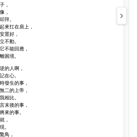
子，
像，
叩拜。
起來扛在肩上，
安置好，
立不動。
它不能回應，
離困境。
逆的人啊，
記在心。
時發生的事，
無二的上帝，
我相比。
言末後的事，
將來的事。
就，
現。
鷙鳥，