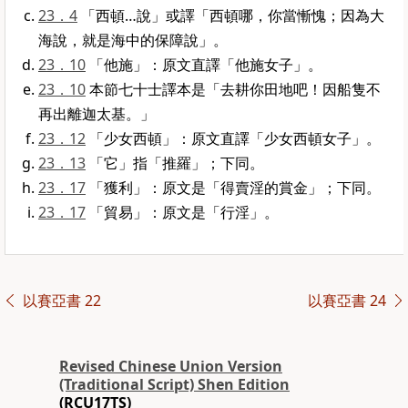
23．4
「西頓…說」或譯「西頓哪，你當慚愧；因為大
海說，就是海中的保障說」。
23．10
「他施」：原文直譯「他施女子」。
23．10
本節七十士譯本是「去耕你田地吧！因船隻不
再出離迦太基。」
23．12
「少女西頓」：原文直譯「少女西頓女子」。
23．13
「它」指「推羅」；下同。
23．17
「獲利」：原文是「得賣淫的賞金」；下同。
23．17
「貿易」：原文是「行淫」。
以賽亞書 22
以賽亞書 24
Revised Chinese Union Version
(Traditional Script) Shen Edition
(RCU17TS)