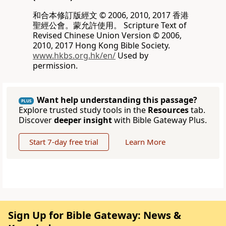
和合本修訂版經文 © 2006, 2010, 2017 香港
聖經公會。蒙允許使用。 Scripture Text of
Revised Chinese Union Version © 2006,
2010, 2017 Hong Kong Bible Society.
www.hkbs.org.hk/en/
Used by
permission.
Want help understanding this passage?
PLUS
Explore trusted study tools in the
Resources
tab.
Discover
deeper insight
with Bible Gateway Plus.
Start 7-day free trial
Learn More
Sign Up for Bible Gateway: News &