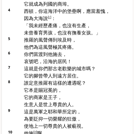
它就成為列國的商埠。
4
西頓
，你這海洋中的堡壘啊，應當羞愧，
因為大海說
[
c
]
：
「我未經歷產痛，也沒有生產，
未曾養育男孩，也沒有撫養女孩。」
5
推羅
的風聲傳到
埃及
時，
他們為這風聲極其疼痛。
6
你們當渡到
他施
去，
哀號吧，沿海的居民！
7
這就是你們那古老歡樂的城市嗎？
它的腳曾帶人到遠方居住。
8
誰定意
推羅
有這樣的遭遇呢？
它本是賜冠冕的，
它的商家是王子，
生意人是世上尊貴的人。
9
這是萬軍之耶和華所定的，
為要貶抑一切榮耀的狂傲，
使地上一切尊貴的人被藐視。
10
他施
[
d
]
啊，