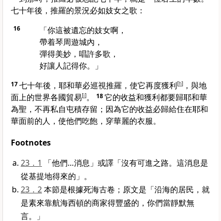
七十年後，
推羅
的景況必如妓女之歌：
16
「你這被遺忘的妓女啊，
帶着琴周遊城內，
彈得美妙，唱許多歌，
好讓人記得你。」
17
七十年後，耶和華必巡視
推羅
，使它再度獲利
[
h
]
，與地
面上的世界各國貿易
[
i
]
。
18
它的收益和獲利都要歸耶和華
為聖，不再私自屯積存留；因為它的收益必歸給住在耶和
華面前的人，使他們吃飽，穿華麗的衣服。
Footnotes
23．1
「他們…消息」或譯「沒有可進之路。這消息是
從基提地得來的」。
23．2
本節是根據死海古卷；原文是「沿海的居民，就
是素來靠航海西頓的商家得豐盛的，你們當靜默無
言。」