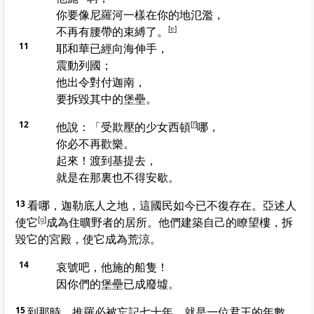
你要像
尼羅河
一樣在你的地氾濫，
不再有腰帶的束縛了。
[
e
]
11
耶和華已經向海伸手，
震動列國；
他出令對付
迦南
，
要拆毀其中的堡壘。
12
他說：「受欺壓的少女
西頓
[
f
]
哪，
你必不再歡樂。
起來！渡到
基提
去，
就是在那裏也不得安歇。
13
看哪，
迦勒底
人之地，這國民如今已不復存在。
亞述
人
使它
[
g
]
成為住曠野者的居所。他們建築自己的瞭望樓，拆
毀它的宮殿，使它成為荒涼。
14
哀號吧，
他施
的船隻！
因你們的堡壘已成廢墟。
15
到那時，
推羅
必被忘記七十年，就是一位君王的年數。