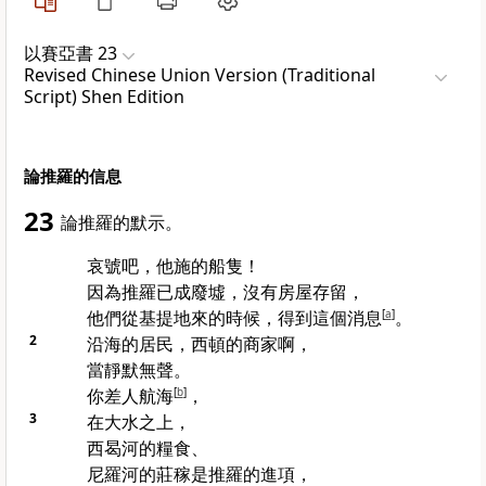
以賽亞書 23
Revised Chinese Union Version (Traditional
Script) Shen Edition
論推羅的信息
23
論
推羅
的默示。
哀號吧，
他施
的船隻！
因為
推羅
已成廢墟，沒有房屋存留，
他們從
基提
地來的時候，得到這個消息
[
a
]
。
2
沿海的居民，
西頓
的商家啊，
當靜默無聲。
你差人航海
[
b
]
，
3
在大水之上，
西曷河
的糧食、
尼羅河
的莊稼是
推羅
的進項，