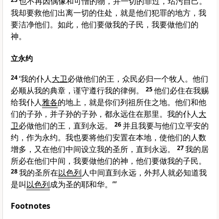
也不再因偶像和可憎的物，并一切的罪过，玷污自己。
我却要救他们出离一切的住处，就是他们犯罪的地方，我
要洁净他们。如此，他们要做我的子民，我要做他们的
神。
立永约
24
‘我的仆人
大卫
必做他们的王，众民必归一个牧人。他们
必顺从我的典章，谨守遵行我的律例。
25
他们必住在我赐
给我仆人
雅各
的地上，就是你们列祖所住之地。他们和他
们的子孙，并子孙的子孙，都永远住在那里。我的仆人
大
卫
必做他们的王，直到永远。
26
并且我要与他们立平安的
约，作为永约。我也要将他们安置在本地，使他们的人数
增多，又在他们中间设立我的圣所，直到永远。
27
我的居
所必在他们中间，我要做他们的神，他们要做我的子民。
28
我的圣所在
以色列
人中间直到永远，外邦人就必知道我
是叫
以色列
成为圣的耶和华。’”
Footnotes