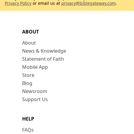
Privacy Policy
or email us at
privacy@biblegateway.com
.
ABOUT
About
News & Knowledge
Statement of Faith
Mobile App
Store
Blog
Newsroom
Support Us
HELP
FAQs