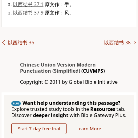
以西结书 37:1
原文作：手。
以西结书 37:9
原文作：风。
以西结书 36
以西结书 38
Chinese Union Version Modern
Punctuation (Simplified)
(CUVMPS)
Copyright © 2011 by Global Bible Initiative
Want help understanding this passage?
PLUS
Explore trusted study tools in the
Resources
tab.
Discover
deeper insight
with Bible Gateway Plus.
Start 7-day free trial
Learn More