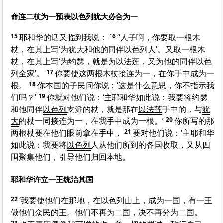
命连二杖为一预表以色列犹大必合为一
15
耶和华的话又临到我说：
16
“人子啊，你要取一根木
杖，在其上写‘为
犹大
和他的同伴
以色列
人’。又取一根木
杖，在其上写‘为
约瑟
，就是为
以法莲
，又为他的同伴
以色
列
全家’。
17
你要使这两根木杖接连为一，在你手中成为一
根。
18
你本国的子民问你说：‘这是什么意思，你不指示我
们吗？’
19
你就对他们说：‘主耶和华如此说：我要将
约瑟
和他同伴
以色列
支派的杖，就是那在
以法莲
手中的，与
犹
大
的杖一同接连为一，在我手中成为一根。’
20
你所写的那
两根杖要在他们眼前拿在手中，
21
要对他们说：‘主耶和华
如此说：我要将
以色列
人从他们所到的各国收取，又从四
围聚集他们，引导他们归回本地。
耶和华许立一王统治其国
22
‘我要使他们在那地，在
以色列
山上，成为一国，有一王
做他们众民的王。他们不再为二国，决不再分为二国。
23