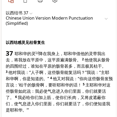
以西结书 37
Chinese Union Version Modern Punctuation
(Simplified)
以西结感灵见枯骨复生
37
耶和华的灵
[
a
]
降在我身上，耶和华借他的灵带我出
去，将我放在平原中，这平原遍满骸骨。
2
他使我从骸骨
的四围经过，谁知在平原的骸骨甚多，而且极其枯干。
3
他对我说：“人子啊，这些骸骨能复活吗？”我说：“主耶
和华啊，你是知道的。”
4
他又对我说：“你向这些骸骨发预
言说：‘枯干的骸骨啊，要听耶和华的话！
5
主耶和华对这
些骸骨如此说：我必使气息进入你们里面，你们就要活
了。
6
我必给你们加上筋，使你们长肉，又将皮遮蔽你
们，使气息进入你们里面，你们就要活了，你们便知道我
是耶和华。’”