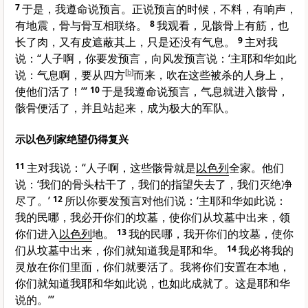
7
于是，我遵命说预言。正说预言的时候，不料，有响声，
有地震，骨与骨互相联络。
8
我观看，见骸骨上有筋，也
长了肉，又有皮遮蔽其上，只是还没有气息。
9
主对我
说：“人子啊，你要发预言，向风发预言说：‘主耶和华如此
说：气息啊，要从四方
[
b
]
而来，吹在这些被杀的人身上，
使他们活了！’”
10
于是我遵命说预言，气息就进入骸骨，
骸骨便活了，并且站起来，成为极大的军队。
示以色列家绝望仍得复兴
11
主对我说：“人子啊，这些骸骨就是
以色列
全家。他们
说：‘我们的骨头枯干了，我们的指望失去了，我们灭绝净
尽了。’
12
所以你要发预言对他们说：‘主耶和华如此说：
我的民哪，我必开你们的坟墓，使你们从坟墓中出来，领
你们进入
以色列
地。
13
我的民哪，我开你们的坟墓，使你
们从坟墓中出来，你们就知道我是耶和华。
14
我必将我的
灵放在你们里面，你们就要活了。我将你们安置在本地，
你们就知道我耶和华如此说，也如此成就了。这是耶和华
说的。’”