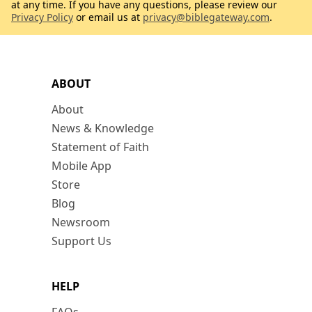
at any time. If you have any questions, please review our
Privacy Policy
or email us at
privacy@biblegateway.com
.
ABOUT
About
News & Knowledge
Statement of Faith
Mobile App
Store
Blog
Newsroom
Support Us
HELP