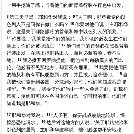
上用手挖通了墙，当着他们的面背着行装在夜色中出发。
8
第二天早晨，耶和华对我说：
9
“人子啊，那些叛逆的以
色列人不是问你在做什么吗？
10
你要对他们说，‘主耶和华
说，这是关于耶路撒冷的首领和城中以色列人的预兆。’
11
你要说，‘我就是给你们的预兆，我所做的必发生在你们
身上，你们必被掳流亡。’
12
他们当中的首领必在黑夜背着
行装出发，在墙上挖洞钻出去，而且必蒙着脸，看不见
地。
13
我必撒开网罗捕捉他，把他带到迦勒底人的巴比
伦。他必看不见那地方，却要死在那里。
14
我要把他周围
的随从和所有军队驱散到四方，并且拔刀追杀他们。
15
当
我把他们驱赶到各国，分散到列邦时，他们就知道我是耶
和华。
16
然而，我要使他们当中一些人免遭刀剑、饥荒和
瘟疫，使他们可以在各国供述自己一切可憎的事。他们就
知道我是耶和华。”
17
耶和华对我说：
18
“人子啊，你要战战兢兢地吃饭，惶
惶恐恐地喝水，
19
然后对这地方的人说，‘关于耶路撒冷和
以色列的居民，主耶和华这样说，他们必焦虑不安地吃