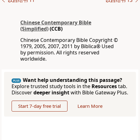
以西结书 11
以西结书 13
Chinese Contemporary Bible
(Simplified)
(CCB)
Chinese Contemporary Bible Copyright ©
1979, 2005, 2007, 2011 by Biblica® Used
by permission. All rights reserved
worldwide.
Want help understanding this passage?
PLUS
Explore trusted study tools in the
Resources
tab.
Discover
deeper insight
with Bible Gateway Plus.
Start 7-day free trial
Learn More