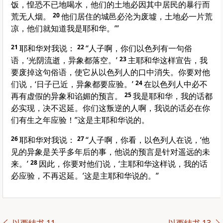
饭，惶恐不已地喝水，他们的土地必因其中居民的暴行而
荒无人烟。
20
他们居住的城邑必沦为废墟，土地必一片荒
凉，他们就知道我是耶和华。’”
21
耶和华对我说：
22
“人子啊，你们以色列有一句俗
语，‘光阴流逝，异象都落空。’
23
主耶和华这样宣告，我
要废掉这句俗语，使它从以色列人的口中消失。你要对他
们说，‘日子已近，异象都要应验。’
24
在以色列人中必不
再有虚假的异象和谄媚的预言。
25
我是耶和华，我的话都
必实现，决不迟延。你们这叛逆的人啊，我说的话必在你
们有生之年应验！”这是主耶和华说的。
26
耶和华对我说：
27
“人子啊，你看，以色列人在说，‘他
见的异象是关乎多年后的事，他说的预言是针对遥远的未
来。’
28
因此，你要对他们说，‘主耶和华这样说，我的话
必应验，不再迟延。’这是主耶和华说的。”