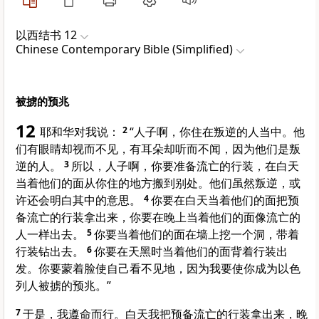
以西结书 12
Chinese Contemporary Bible (Simplified)
被掳的预兆
12
耶和华对我说：
2
“人子啊，你住在叛逆的人当中。他
们有眼睛却视而不见，有耳朵却听而不闻，因为他们是叛
逆的人。
3
所以，人子啊，你要准备流亡的行装，在白天
当着他们的面从你住的地方搬到别处。他们虽然叛逆，或
许还会明白其中的意思。
4
你要在白天当着他们的面把预
备流亡的行装拿出来，你要在晚上当着他们的面像流亡的
人一样出去。
5
你要当着他们的面在墙上挖一个洞，带着
行装钻出去。
6
你要在天黑时当着他们的面背着行装出
发。你要蒙着脸使自己看不见地，因为我要使你成为以色
列人被掳的预兆。”
7
于是，我遵命而行。白天我把预备流亡的行装拿出来，晚