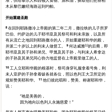
准，供给泰尔人和西顿人食物、酒和油，换取他们把香柏
木从黎巴嫩经海路运到约帕。
开始重建圣殿
8
在回到耶路撒冷上帝殿的第二年二月，撒拉铁的儿子所罗
巴伯、约萨达的儿子耶书亚及其祭司和利未亲族，以及所
有从流亡之地回到耶路撒冷的人，开始重建耶和华的殿，
并派二十岁以上的利未人做督工。
9
何达威雅
[
b
]
的后裔，即
耶书亚及其子孙和弟兄、甲篾及其子孙，与利未人希拿达
的子孙及其弟兄同心协力地监督在上帝殿里做工的人。
10
工人立耶和华殿的根基时，祭司身穿礼服拿着号角，利
未人亚萨的子孙拿着钹各就各位，照以色列王大卫所定的
规矩赞美耶和华。
11
他们彼此唱和，赞美、称谢耶和华，
说：
“祂是美善的，
因为祂向以色列人永施慈爱！”