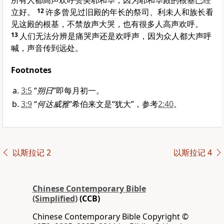
所有人都高声欢呼赞美耶和华，因为耶和华殿的根基已经
立好。
12
许多曾见过旧殿的年长的祭司、利未人和族长看
见这殿的根基，不禁放声大哭，也有很多人高声欢呼。
13
人们无法分辨是痛哭声还是欢呼声，因为众人都大声呼
喊，声音传到远处。
Footnotes
3:5
“
朔日
”即每月初一。
3:9
“
何达威雅
”希伯来文是“犹大”，参考
2:40
。
以斯拉记 2
以斯拉记 4
Chinese Contemporary Bible
(Simplified)
(CCB)
Chinese Contemporary Bible Copyright ©