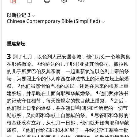
以斯拉记 3
Chinese Contemporary Bible (Simplified)
重建祭坛
3
到了七月，以色列人已安居各城，他们万众一心地聚集
在耶路撒冷。
2
约萨达的儿子耶书亚及其他祭司、撒拉铁
的儿子所罗巴伯及其亲属，一起重新筑造以色列上帝的祭
坛，为要照上帝的仆人摩西在律法书上的记载在坛上献燔
祭。
3
他们虽然惧怕当地的居民，还是在原来的根基上重
建祭坛，并早晚在上面向耶和华献燔祭。
4
他们照律法书
的记载守住棚节，每天按规定的数目献上燔祭。
5
之后，
他们献上日常的燔祭，并在朔日
[
a
]
和耶和华所定的一切节
期献祭，又向耶和华献上自愿献的祭。
6
尽管耶和华殿的
根基还没有立好，从七月一日起，他们就开始向耶和华献
燔祭。
7
他们付给石匠和木匠银子，并经波斯王塞鲁士批