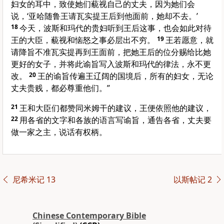
妇女的耳中，致使她们藐视自己的丈夫，因为她们会
说，‘亚哈随鲁王请瓦实提王后到他面前，她却不去。’
18
今天，波斯和玛代的贵妇听到王后这事，也会如此对待
王的大臣，藐视和恼怒之事必层出不穷。
19
王若愿意，就
请降旨不准瓦实提再到王面前，把她王后的位分赐给比她
更好的女子，并将此谕旨写入波斯和玛代的律法，永不更
改。
20
王的谕旨传遍王辽阔的国境后，所有的妇女，无论
丈夫贵贱，都必尊重他们。”
21
王和大臣们都赞同米姆干的建议，王便依照他的建议，
22
用各省的文字和各族的语言写谕旨，通告各省，丈夫要
做一家之主，说话有权柄。
尼希米记 13
以斯帖记 2
Chinese Contemporary Bible