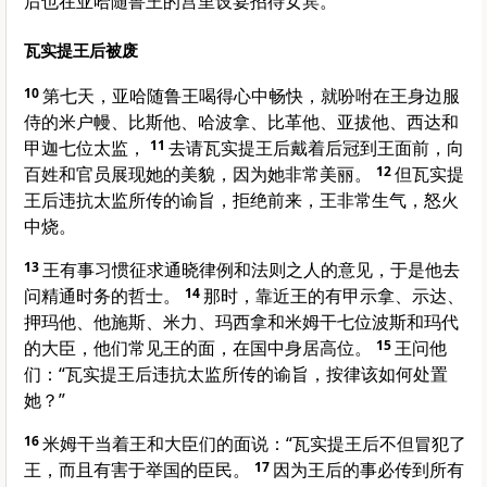
后也在亚哈随鲁王的宫里设宴招待女宾。
瓦实提王后被废
10
第七天，亚哈随鲁王喝得心中畅快，就吩咐在王身边服
侍的米户幔、比斯他、哈波拿、比革他、亚拔他、西达和
甲迦七位太监，
11
去请瓦实提王后戴着后冠到王面前，向
百姓和官员展现她的美貌，因为她非常美丽。
12
但瓦实提
王后违抗太监所传的谕旨，拒绝前来，王非常生气，怒火
中烧。
13
王有事习惯征求通晓律例和法则之人的意见，于是他去
问精通时务的哲士。
14
那时，靠近王的有甲示拿、示达、
押玛他、他施斯、米力、玛西拿和米姆干七位波斯和玛代
的大臣，他们常见王的面，在国中身居高位。
15
王问他
们：“瓦实提王后违抗太监所传的谕旨，按律该如何处置
她？”
16
米姆干当着王和大臣们的面说：“瓦实提王后不但冒犯了
王，而且有害于举国的臣民。
17
因为王后的事必传到所有