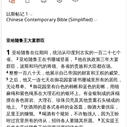
以斯帖记 1
Chinese Contemporary Bible (Simplified)
亚哈随鲁王大宴群臣
1
亚哈随鲁在位期间，统治从印度到古实的一百二十七个
省。
2
亚哈随鲁王在书珊城登基，
3
他在执政第三年大宴
群臣，波斯和玛代的将领、各省的贵族和大臣都在场。
4
整整一百八十天，他展示自己帝国的财富和王权的威荣。
5
之后，他又一连七天在御花园宴请书珊城里所有的居民，
无论尊卑。
6
御花园里有白色的棉帐和蓝色的彩帐，用细
麻绳和紫色绳系在大理石柱的银环上。有金银制成的床榻
摆在各色斑岩、大理石、珍珠贝壳及其他贵重石头铺成的
地上。
7
饮酒用的是各式各样的金器皿，御酒大量供应，
足显王的慷慨。
8
喝酒有个规矩，不许勉强人，因为王吩
咐过宫里所有的侍从，招待各人要随其所愿。
9
瓦实提王