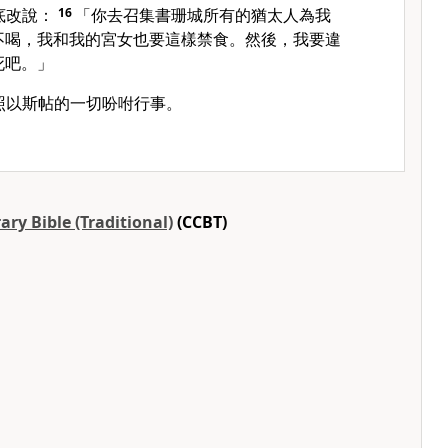
底改說：
16
「你去召集書珊城所有的猶太人為我
不喝，我和我的宮女也要這樣禁食。然後，我要違
死吧。」
照以斯帖的一切吩咐行事。
ry Bible (Traditional)
(CCBT)