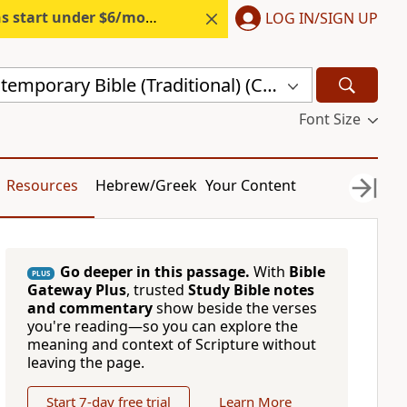
s start under $6/month.
Start free.
LOG IN/SIGN UP
Chinese Contemporary Bible (Traditional) (CCBT)
Font Size
Resources
Hebrew/Greek
Your Content
Go deeper in this passage.
With
Bible
PLUS
Gateway Plus
, trusted
Study Bible notes
and commentary
show beside the verses
you're reading—so you can explore the
meaning and context of Scripture without
leaving the page.
Start 7-day free trial
Learn More