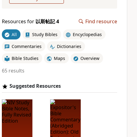
Resources for
以斯帖記 4
Find resource
All
Study Bibles
Encyclopedias
Commentaries
Dictionaries
Bible Studies
Maps
Overview
65 results
Suggested Resources