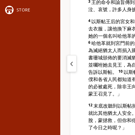
3
王的命令和諭旨傳到
泣、哀號，許多人身
STORE
4
以斯帖王后的宮女和
去衣服，讓他換下麻
她的一個名叫哈他革
6
哈他革就到宮門前
為滅絕猶太人而捐入
書珊城頒佈的要消滅
並囑咐她去見王，為
告訴以斯帖。
10
以斯
僕和各省人民都知道
的必被處死，除非王
蒙王召見了。」
12
末底改聽到以斯帖
就比其他猶太人安全
脫，蒙拯救，但你和
了今日之時呢？」