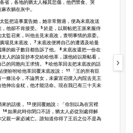
各省，各地的猶太人極其悲傷，他們禁食、哭
披麻衣躺在灰中。
太監把這事稟告她，她非常難過，便為末底改送
衣，他卻不肯接受。
5
於是，以斯帖把王派來服侍
的太監召來，叫他去見末底改，查明事情的原委。
的廣場見末底改，
7
末底改便將自己的遭遇及哈曼
國庫的銀子數目都告訴了他。
8
末底改還把一份在
猶太人的諭旨抄本交給哈他革，讓他給以斯帖看，
自己的同胞向王求情。
9
哈他革回去把末底改的話
帖便吩咐哈他革回覆末底改說：
11
「王的所有臣
有一條法令，不論男女，未蒙宣召擅入內院去見王
向他伸出金杖，他才能活命。現在我已有三十天未
捎來的話後，
13
便回覆她說：「你別以為在宮裡
。
14
如果此時你閉口不語，猶太人必從別處得解
你父親一家必滅亡。誰知道你得了王后之位不是為