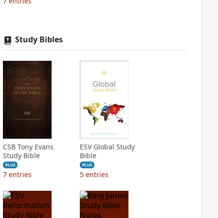
7
entries
Study Bibles
CSB Tony Evans
ESV Global Study
Study Bible
Bible
PLUS
PLUS
7
entries
5
entries