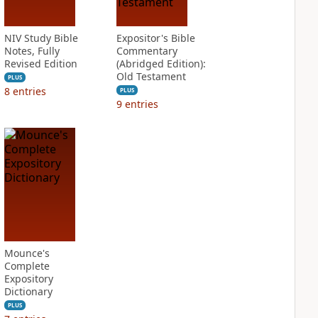
NIV Study Bible
Expositor's Bible
Notes, Fully
Commentary
Revised Edition
(Abridged Edition):
Old Testament
PLUS
8
entries
PLUS
9
entries
Mounce's
Complete
Expository
Dictionary
PLUS