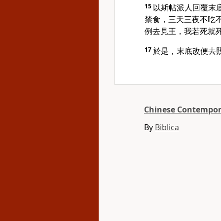
15
以斯帖派人回覆末
禁食，三天三夜不吃
例去見王，我若死就
17
於是，末底改便去
Chinese Contempora
By
Biblica