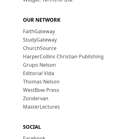
OUR NETWORK
FaithGateway
StudyGateway
ChurchSource
HarperCollins Christian Publishing
Grupo Nelson
Editorial Vida
Thomas Nelson
WestBow Press
Zondervan
MasterLectures
SOCIAL
Facebook