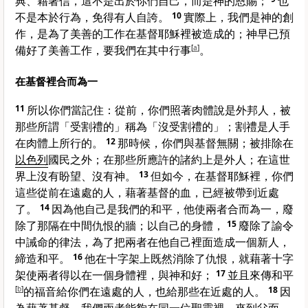
典、藉著信，這不是出於你們自己，而是神的恩賜；
也
不是本於行為，免得有人自誇。
10
實際上，我們是神的創
作，是為了美善的工作在基督耶穌裡被造成的；神早已預
備好了美善工作，要我們在其中行事
[
a
]
。
在基督裡合而為一
11
所以你們當記住：從前，你們照著肉體說是外邦人，被
那些所謂「受割禮的」稱為「沒受割禮的」；割禮是人手
在肉體上所行的。
12
那時候，你們與基督無關；被排除在
以色列
國民之外；在那些所應許的諸約上是外人；在這世
界上沒有盼望、沒有神。
13
但如今，在基督耶穌裡，你們
這些從前在遠處的人，藉著基督的血，已經被帶到近處
了。
14
因為他自己是我們的和平，他使兩者合而為一，廢
除了那隔在中間仇恨的牆；以自己的身體，
15
廢除了諭令
中誡命的律法，為了把兩者在他自己裡面造成一個新人，
締造和平。
16
他在十字架上既然消除了仇恨，就藉著十字
架使兩者得以在一個身體裡，與神和好；
17
並且來傳和平
[
b
]
的福音給你們在遠處的人，也給那些在近處的人。
18
因