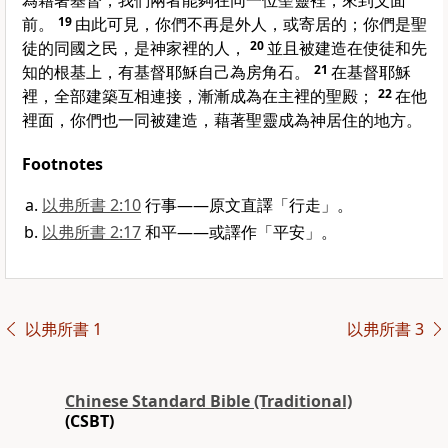
為藉著基督，我們兩者能夠在同一位聖靈裡，來到父面
前。
19
由此可見，你們不再是外人，或寄居的；你們是聖
徒的同國之民，是神家裡的人，
20
並且被建造在使徒和先
知的根基上，有基督耶穌自己為房角石。
21
在基督耶穌
裡，全部建築互相連接，漸漸成為在主裡的聖殿；
22
在他
裡面，你們也一同被建造，藉著聖靈成為神居住的地方。
Footnotes
以弗所書 2:10
行事——原文直譯「行走」。
以弗所書 2:17
和平——或譯作「平安」。
以弗所書 1
以弗所書 3
Chinese Standard Bible (Traditional)
(CSBT)