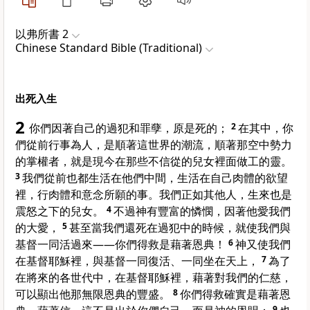
以弗所書 2
Chinese Standard Bible (Traditional)
出死入生
2
你們因著自己的過犯和罪孽，原是死的；
2
在其中，你
們從前行事為人，是順著這世界的潮流，順著那空中勢力
的掌權者，就是現今在那些不信從的兒女裡面做工的靈。
3
我們從前也都生活在他們中間，生活在自己肉體的欲望
裡，行肉體和意念所願的事。我們正如其他人，生來也是
震怒之下的兒女。
4
不過神有豐富的憐憫，因著他愛我們
的大愛，
5
甚至當我們還死在過犯中的時候，就使我們與
基督一同活過來——你們得救是藉著恩典！
6
神又使我們
在基督耶穌裡，與基督一同復活、一同坐在天上，
7
為了
在將來的各世代中，在基督耶穌裡，藉著對我們的仁慈，
可以顯出他那無限恩典的豐盛。
8
你們得救確實是藉著恩
9