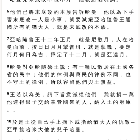
6
他 們 已 將 末 底 改 的 本 族 告 訴 哈 曼 ； 他 以 為 下 手
害 末 底 改 一 人 是 小 事 ， 就 要 滅 絕 亞 哈 隨 魯 王 通
國 所 有 的 猶 大 人 ， 就 是 末 底 改 的 本 族 。
7
亞 哈 隨 魯 王 十 二 年 正 月 ， 就 是 尼 散 月 ， 人 在 哈
曼 面 前 ， 按 日 日 月 月 掣 普 珥 ， 就 是 掣 籤 ， 要 定
何 月 何 日 為 吉 ， 擇 定 了 十 二 月 ， 就 是 亞 達 月 。
8
哈 曼 對 亞 哈 隨 魯 王 說 ： 有 一 種 民 散 居 在 王 國 各
省 的 民 中 ； 他 們 的 律 例 與 萬 民 的 律 例 不 同 ， 也
不 守 王 的 律 例 ， 所 以 容 留 他 們 與 王 無 益 。
9
王 若 以 為 美 ， 請 下 旨 意 滅 絕 他 們 ； 我 就 捐 一 萬
他 連 得 銀 子 交 給 掌 管 國 帑 的 人 ， 納 入 王 的 府 庫
。 」
10
於 是 王 從 自 己 手 上 摘 下 戒 指 給 猶 大 人 的 仇 敵 ─
亞 甲 族 哈 米 大 他 的 兒 子 哈 曼 。