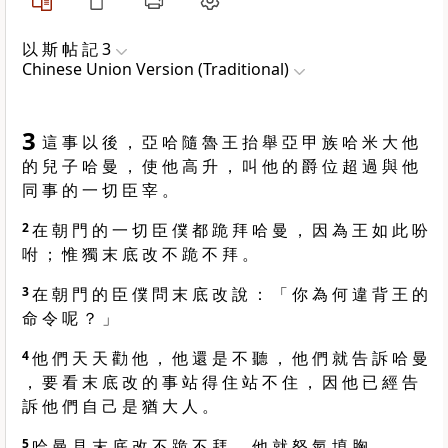
以 斯 帖 記 3
Chinese Union Version (Traditional)
3
這 事 以 後 ， 亞 哈 隨 魯 王 抬 舉 亞 甲 族 哈 米 大 他
的 兒 子 哈 曼 ， 使 他 高 升 ， 叫 他 的 爵 位 超 過 與 他
同 事 的 一 切 臣 宰 。
2
在 朝 門 的 一 切 臣 僕 都 跪 拜 哈 曼 ， 因 為 王 如 此 吩
咐 ； 惟 獨 末 底 改 不 跪 不 拜 。
3
在 朝 門 的 臣 僕 問 末 底 改 說 ： 「 你 為 何 違 背 王 的
命 令 呢 ？ 」
4
他 們 天 天 勸 他 ， 他 還 是 不 聽 ， 他 們 就 告 訴 哈 曼
， 要 看 末 底 改 的 事 站 得 住 站 不 住 ， 因 他 已 經 告
訴 他 們 自 己 是 猶 大 人 。
5
哈 曼 見 末 底 改 不 跪 不 拜 ， 他 就 怒 氣 填 胸 。