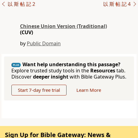
以 斯 帖 記 2
以 斯 帖 記 4
Chinese Union Version (Traditional)
(CUV)
by
Public Domain
Want help understanding this passage?
PLUS
Explore trusted study tools in the
Resources
tab.
Discover
deeper insight
with Bible Gateway Plus.
Start 7-day free trial
Learn More
Sign Up for Bible Gateway: News &