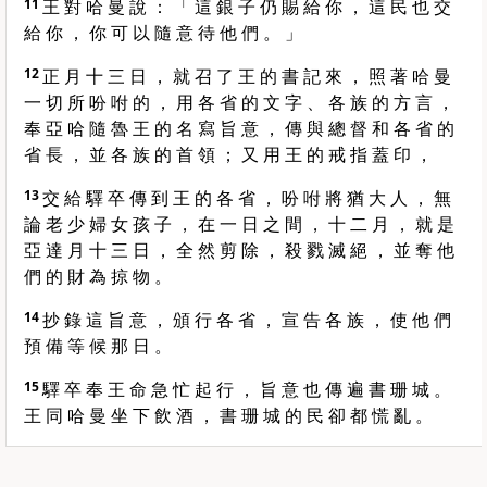
11
王 對 哈 曼 說 ： 「 這 銀 子 仍 賜 給 你 ， 這 民 也 交
給 你 ， 你 可 以 隨 意 待 他 們 。 」
12
正 月 十 三 日 ， 就 召 了 王 的 書 記 來 ， 照 著 哈 曼
一 切 所 吩 咐 的 ， 用 各 省 的 文 字 、 各 族 的 方 言 ，
奉 亞 哈 隨 魯 王 的 名 寫 旨 意 ， 傳 與 總 督 和 各 省 的
省 長 ， 並 各 族 的 首 領 ； 又 用 王 的 戒 指 蓋 印 ，
13
交 給 驛 卒 傳 到 王 的 各 省 ， 吩 咐 將 猶 大 人 ， 無
論 老 少 婦 女 孩 子 ， 在 一 日 之 間 ， 十 二 月 ， 就 是
亞 達 月 十 三 日 ， 全 然 剪 除 ， 殺 戮 滅 絕 ， 並 奪 他
們 的 財 為 掠 物 。
14
抄 錄 這 旨 意 ， 頒 行 各 省 ， 宣 告 各 族 ， 使 他 們
預 備 等 候 那 日 。
15
驛 卒 奉 王 命 急 忙 起 行 ， 旨 意 也 傳 遍 書 珊 城 。
王 同 哈 曼 坐 下 飲 酒 ， 書 珊 城 的 民 卻 都 慌 亂 。