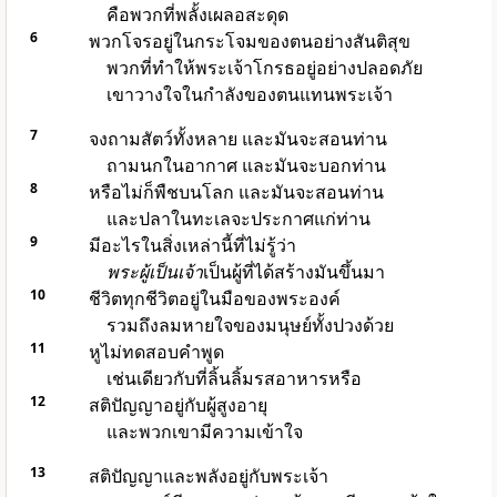
คือพวกที่พลั้งเผลอสะดุด
6
พวกโจรอยู่ในกระโจมของตนอย่างสันติสุข
พวกที่ทำให้พระเจ้าโกรธอยู่อย่างปลอดภัย
เขาวางใจในกำลังของตนแทนพระเจ้า
7
จงถามสัตว์ทั้งหลาย และมันจะสอนท่าน
ถามนกในอากาศ และมันจะบอกท่าน
8
หรือไม่ก็พืชบนโลก และมันจะสอนท่าน
และปลาในทะเลจะประกาศแก่ท่าน
9
มีอะไรในสิ่งเหล่านี้ที่ไม่รู้ว่า
พระผู้เป็นเจ้า
เป็นผู้ที่ได้สร้างมันขึ้นมา
10
ชีวิตทุกชีวิตอยู่ในมือของพระองค์
รวมถึงลมหายใจของมนุษย์ทั้งปวงด้วย
11
หูไม่ทดสอบคำพูด
เช่นเดียวกับที่ลิ้นลิ้มรสอาหารหรือ
12
สติปัญญาอยู่กับผู้สูงอายุ
และพวกเขามีความเข้าใจ
13
สติปัญญาและพลังอยู่กับพระเจ้า