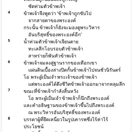
ซัดท่วมตัวข้าพเจ้า
4
ข้าพเจ้าจึงพูดว่า ‘ข้าพเจ้าถูกขับไป
จากสายตาของพระองค์
กระนั้น ข้าพเจ้าก็ยังจะมองดูพระวิหาร
อันบริสุทธิ์ของพระองค์อีก’
5
น้ำท่วมตัวข้าพเจ้าเจียนตาย
ทะเลลึกโอบรอบตัวข้าพเจ้า
สาหร่ายก็พันหัวข้าพเจ้า
6
ข้าพเจ้าจมลงสู่ฐานรากของเทือกเขา
แผ่นดินเบื้องล่างปิดกั้นข้าพเจ้าไปจนชั่วนิรันดร์
โอ
พระผู้เป็นเจ้า
พระเจ้าของข้าพเจ้า
แต่พระองค์ได้ดึงชีวิตข้าพเจ้าออกมาจากหลุมลึก
7
ขณะที่ข้าพเจ้ากำลังสิ้นหวัง
โอ
พระผู้เป็นเจ้า
ข้าพเจ้าก็นึกถึงพระองค์
และคำอธิษฐานของข้าพเจ้าขึ้นไปถึงพระองค์
ณ พระวิหารอันบริสุทธิ์ของพระองค์
8
บรรดาผู้ที่ยึดเหนี่ยวในรูปเคารพซึ่งไร้ค่าไร้
ประโยชน์