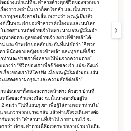
งใจอย่างแน่วแน่ที่จะทำลายล้างทุกชีวิตของพวกเขา
นเรื่องราวเหล่านั้น เราก็ตกใจกลัว และเป็นเพราะ
เราทุกคนจึงหายไปสิ้น เพราะว่า
พระผู้เป็นเจ้า
งค์เป็นพระเจ้าของฟ้าสวรรค์เบื้องบนและบนโลก
นี้ โปรดสาบานต่อข้าพเจ้าในพระนาม
พระผู้เป็นเจ้า
ุณาต่อตระกูลของข้าพเจ้า อย่างที่ข้าพเจ้าได้
น และข้าพเจ้าขอหลักประกันที่แน่ชัดว่า
13
พวก
ดา พี่น้องชายหญิงของข้าพเจ้า และทุกคนที่เกี่ยว
กท่านจะช่วยเราทั้งหลายให้พ้นจากความตาย”
นางว่า “ชีวิตของเราเพื่อชีวิตของเจ้า แม้จะถึงแก่
เรื่องของเราให้ใครฟัง เมื่อ
พระผู้เป็นเจ้า
มอบแผ่น
ราจะแสดงความกรุณาและความสัตย์ต่อเจ้า”
ือกหย่อนเขาทั้งสองลงทางหน้าต่าง ด้วยว่า บ้านที่
่วนหนึ่งของกำแพงเมือง ฉะนั้นนางอาศัยอยู่ใน
 คนว่า “ไปที่แถบภูเขา เพื่อผู้ไล่ตามจะหาท่านไม่
3 วัน จนกว่าพวกเขาจะกลับ แล้วท่านจึงจะเดินทางต่อ
ดกับนางว่า “คำสาบานที่เจ้าให้เราสาบานไว้ จะ
ากว่า เจ้าจะทำตามนี้คือเวลาพวกเราเข้ามาในดิน