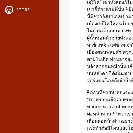
เยรีโค” เขาทั้งสองก็ไ
เขาก็ค้างแรมที่นั่น
2
มี
STORE
นี้มีชาวอิสราเอลเข้ามา
เมืองเยรีโคให้คนไปบอ
ในบ้านเจ้าออกมา เพรา
ผู้นั้นซ่อนตัวชายทั้ง
หาข้าพเจ้า แต่ข้าพเ
เมืองตอนพลบค่ำ พวกเ
ตามไปเถิด ท่านอาจจ
หลังคาก่อนหน้านั้นแล้
บนหลังคา
7
ดังนั้นชา
จอร์แดน ไกลถึงลำน้ำที่
8
ก่อนที่ชายทั้งสองจะ
“เราทราบแล้วว่า
พระผู
พวกเราหวาดกลัวท่านนั
ต่อหน้าท่าน
10
พวกเรา
เหือดต่อหน้าท่านอย่าง
กระทำต่อสิโหนและโอกก