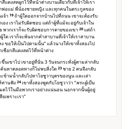
กสีแดงสดผูกไว้ที่หน้าต่างบานเดียวกับที่เจ้าให้เรา
พาพ่อแม่ พี่น้องชายหญิง และทุกคนในตระกูลของ
นเจ้า
19
ถ้าผู้ใดออกจากบ้านไปที่ถนน เขาจะต้องรับ
 เราไม่รับผิดชอบ แต่ถ้าผู้ที่แม้จะอยู่กับเจ้าใน
ตราย พวกเราก็จะรับผิดชอบการตายของเขา
20
แต่ถ้า
บผู้ใด เราก็จะพ้นจากคำสาบานที่เจ้าให้เราสาบาน
ง ขอให้เป็นไปตามนั้น” แล้วนางให้เขาทั้งสองไป
เชือกสีแดงสดไว้ที่หน้าต่าง
นเขาไป เขาอยู่ที่นั่น 3 วันจนกระทั่งผู้ตามล่ากลับ
าค้นหาตลอดทางก็ไม่พบสิ่งใด
23
ชาย 2 คนจึงกลับ
ข้ามน้ำกลับไปหาโยชูวาบุตรของนูน และเล่า
ให้ท่านฟัง
24
เขาทั้งสองพูดกับโยชูวาว่า “
พระผู้เป็น
หมดไว้ในมือพวกเราอย่างแน่นอน นอกจากนั้นผู้อยู่
เสียเพราะเรา”