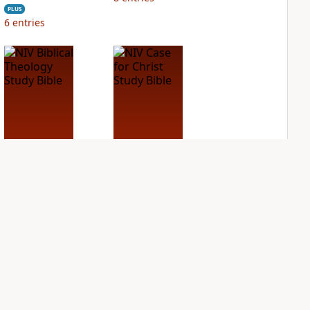
PLUS
6
entries
NIV Biblical
NIV Case for Christ
Theology Study
Study Bible
Bible
PLUS
7
entries
PLUS
18
entries