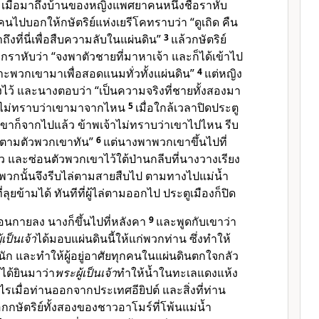
ป เมื่อมาถึงบ้านของหญิงแพศยาคนหนึ่งชื่อราหับ
คนไปบอกให้กษัตริย์แห่งเยรีโคทราบว่า “ดูเถิด คืน
ถึงที่นี่เพื่อสืบความลับในแผ่นดิน”
3
แล้วกษัตริย์
กราหับว่า “จงพาตัวชายที่มาหาเจ้า และก็ได้เข้าไป
ะพวกเขามาเพื่อสอดแนมทั่วทั้งแผ่นดิน”
4
แต่หญิง
สองไว้ และนางตอบว่า “เป็นความจริงที่ชายทั้งสองมา
จ้าไม่ทราบว่าเขามาจากไหน
5
เมื่อใกล้เวลาปิดประตู
ขาก็จากไปแล้ว ข้าพเจ้าไม่ทราบว่าเขาไปไหน รีบ
ะตามตัวพวกเขาทัน”
6
แต่นางพาพวกเขาขึ้นไปที่
ว และซ่อนตัวพวกเขาไว้ใต้ป่านกลีบที่นางวางเรียง
ยพวกนั้นจึงรีบไล่ตามสายสืบไป ตามทางไปแม่น้ำ
ลุยข้ามได้ ทันทีที่ผู้ไล่ตามออกไป ประตูเมืองก็ปิด
เอนกายลง นางก็ขึ้นไปที่หลังคา
9
และพูดกับเขาว่า
้เป็นเจ้า
ได้มอบแผ่นดินนี้ให้แก่พวกท่าน ซึ่งทำให้
ก และทำให้ผู้อยู่อาศัยทุกคนในแผ่นดินตกใจกลัว
ได้ยินมาว่า
พระผู้เป็นเจ้า
ทำให้น้ำในทะเลแดงแห้ง
ไรเมื่อท่านออกจากประเทศอียิปต์ และสิ่งที่ท่าน
ษัตริย์ทั้งสองของชาวอาโมร์ที่โพ้นแม่น้ำ