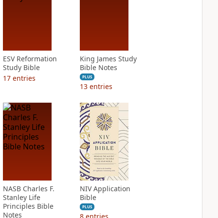
ESV Reformation
King James Study
Study Bible
Bible Notes
17
entries
PLUS
13
entries
NASB Charles F.
NIV Application
Stanley Life
Bible
Principles Bible
PLUS
Notes
8
entries