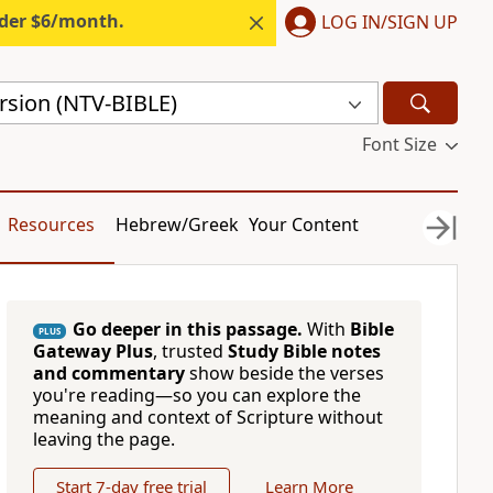
nder $6/month.
LOG IN/SIGN UP
rsion (NTV-BIBLE)
Font Size
Resources
Hebrew/Greek
Your Content
Go deeper in this passage.
With
Bible
PLUS
Gateway Plus
, trusted
Study Bible notes
and commentary
show beside the verses
you're reading—so you can explore the
meaning and context of Scripture without
leaving the page.
Start 7-day free trial
Learn More