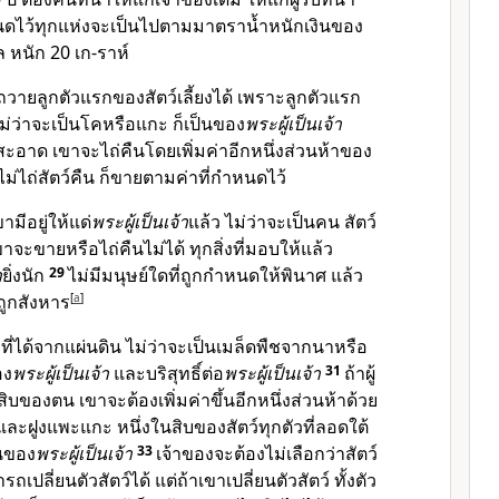
หนดไว้ทุกแห่งจะเป็นไปตามมาตราน้ำหนักเงินของ
ขล หนัก 20 เก-ราห์
ใดถวายลูกตัวแรกของสัตว์เลี้ยงได้ เพราะลูกตัวแรก
ม่ว่าจะเป็นโคหรือแกะ ก็เป็นของ
พระผู้เป็นเจ้า
ม่สะอาด เขาจะไถ่คืนโดยเพิ่มค่าอีกหนึ่งส่วนห้าของ
ไม่ไถ่สัตว์คืน ก็ขายตามค่าที่กำหนดไว้
ขามีอยู่ให้แด่
พระผู้เป็นเจ้า
แล้ว ไม่ว่าจะเป็นคน สัตว์
ขาจะขายหรือไถ่คืนไม่ได้ ทุกสิ่งที่มอบให้แล้ว
า
ยิ่งนัก
29
ไม่มีมนุษย์ใดที่ถูกกำหนดให้พินาศ แล้ว
ถูกสังหาร
[
a
]
ที่ได้จากแผ่นดิน ไม่ว่าจะเป็นเมล็ดพืชจากนาหรือ
อง
พระผู้เป็นเจ้า
และบริสุทธิ์ต่อ
พระผู้เป็นเจ้า
31
ถ้าผู้
สิบของตน เขาจะต้องเพิ่มค่าขึ้นอีกหนึ่งส่วนห้าด้วย
และฝูงแพะแกะ หนึ่งในสิบของสัตว์ทุกตัวที่ลอดใต้
็นของ
พระผู้เป็นเจ้า
33
เจ้าของจะต้องไม่เลือกว่าสัตว์
ถเปลี่ยนตัวสัตว์ได้ แต่ถ้าเขาเปลี่ยนตัวสัตว์ ทั้งตัว