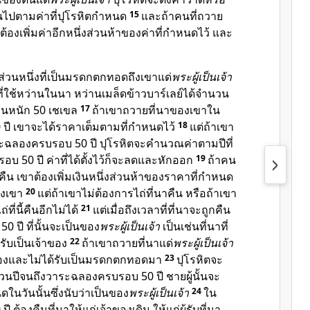
็นไปตามค่าที่ปุโรหิตกำหนด
15
และถ้าคนที่ถวาย
ต้องเพิ่มค่าอีกหนึ่งส่วนห้าของค่าที่กำหนดไว้ และ
ส่วนหนึ่งที่เป็นมรดกตกทอดถึงเขาแด่
พระผู้เป็นเจ้า
ล็ดที่ใช้หว่านในนา หว่านเมล็ดข้าวบาร์เลย์ได้จำนวน
เงินหนัก 50 เชเขล
17
ถ้าเขาถวายที่นาของเขาใน
ี เขาจะได้ราคาเต็มตามที่กำหนดไว้
18
แต่ถ้าเขา
ะฉลองครบรอบ 50 ปี ปุโรหิตจะคำนวณค่าตามปีที่
บ 50 ปี ค่าที่ได้ตั้งไว้ก็จะลดและหักออก
19
ถ้าคน
่คืน เขาต้องเพิ่มเงินหนึ่งส่วนห้าของราคาที่กำหนด
องเขา
20
แต่ถ้าเขาไม่ต้องการไถ่ที่นาคืน หรือถ้าเขา
่ที่นี้คืนอีกไม่ได้
21
แต่เมื่อถึงเวลาที่ที่นาจะถูกคืน
ปี ที่นั้นจะเป็นของ
พระผู้เป็นเจ้า
เป็นเช่นที่นาที่
รับเป็นเจ้าของ
22
ถ้าเขาถวายที่นาแด่
พระผู้เป็นเจ้า
ื้อเองและไม่ได้รับเป็นมรดกตกทอดมา
23
ปุโรหิตจะ
ปีจนถึงวาระฉลองครบรอบ 50 ปี ชายผู้นั้นจะ
ในวันนั้นซึ่งนับว่าเป็นของ
พระผู้เป็นเจ้า
24
ใน
้องคืนที่นาให้แก่เจ้าของเดิม ให้แก่ผู้รับที่นา