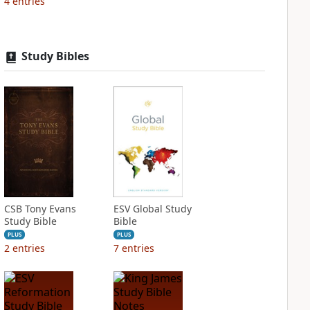
4
entries
Study Bibles
CSB Tony Evans
ESV Global Study
Study Bible
Bible
PLUS
PLUS
2
entries
7
entries