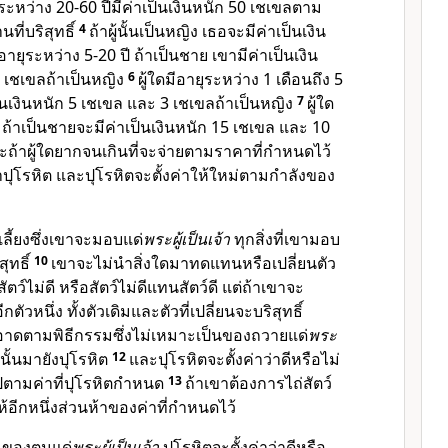
ระหว่าง 20-60 ปีมีค่าเป็นเงินหนัก 50 เชเขลตาม
ี่บริสุทธิ์
4
ถ้าผู้นั้นเป็นหญิง เธอจะมีค่าเป็นเงิน
ีอายุระหว่าง 5-20 ปี ถ้าเป็นชาย เขามีค่าเป็นเงิน
 เชเขลถ้าเป็นหญิง
6
ผู้ใดมีอายุระหว่าง 1 เดือนถึง 5
ป็นเงินหนัก 5 เชเขล และ 3 เชเขลถ้าเป็นหญิง
7
ผู้ใด
นไป ถ้าเป็นชายจะมีค่าเป็นเงินหนัก 15 เชเขล และ 10
ะถ้าผู้ใดยากจนเกินที่จะจ่ายตามราคาที่กำหนดไว้
ปุโรหิต และปุโรหิตจะตั้งค่าให้ใหม่ตามกำลังของ
ลี้ยงซึ่งเขาจะมอบแด่
พระผู้เป็นเจ้า
ทุกสิ่งที่เขามอบ
สุทธิ์
10
เขาจะไม่นำสิ่งใดมาทดแทนหรือเปลี่ยนตัว
ัตว์ไม่ดี หรือสัตว์ไม่ดีแทนสัตว์ดี แต่ถ้าเขาจะ
ีกตัวหนึ่ง ทั้งตัวเดิมและตัวที่เปลี่ยนจะบริสุทธิ์
สะอาดตามพิธีกรรมซึ่งไม่เหมาะเป็นของถวายแด่
พระ
นั้นมายังปุโรหิต
12
และปุโรหิตจะตั้งค่าว่าดีหรือไม่
ปตามค่าที่ปุโรหิตกำหนด
13
ถ้าเขาต้องการไถ่สัตว์
ห้อีกหนึ่งส่วนห้าของค่าที่กำหนดไว้
นของตนแด่
พระผู้เป็นเจ้า
ปุโรหิตจะตั้งค่าว่าดีหรือ