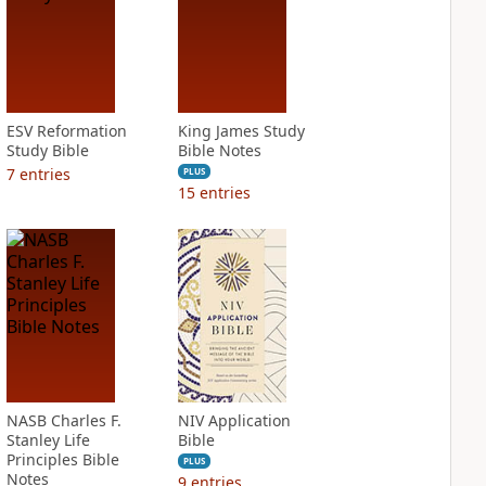
ESV Reformation
King James Study
Study Bible
Bible Notes
7
entries
PLUS
15
entries
NASB Charles F.
NIV Application
Stanley Life
Bible
Principles Bible
PLUS
Notes
9
entries