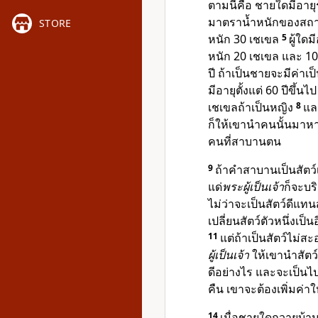
ตามนี้คือ ชายใดมีอายุ
มาตราน้ำหนักของสถานท
STORE
หนัก 30 เชเขล
5
ผู้ใดม
หนัก 20 เชเขล และ 10
ปี ถ้าเป็นชายจะมีค่าเ
มีอายุตั้งแต่ 60 ปีขึ้
เชเขลถ้าเป็นหญิง
8
แล
ก็ให้เขานำคนนั้นมาหา
คนที่สาบานตน
9
ถ้าคำสาบานเป็นสัตว์เ
แด่
พระผู้เป็นเจ้า
ก็จะบริ
ไม่ว่าจะเป็นสัตว์ดีแทนส
เปลี่ยนสัตว์ตัวหนึ่งเป็นอ
11
แต่ถ้าเป็นสัตว์ไม่
ผู้เป็นเจ้า
ให้เขานำสัตว์
ดีอย่างไร และจะเป็นไ
คืน เขาจะต้องเพิ่มค่าใ
14
เมื่อชายใดถวายบ้า