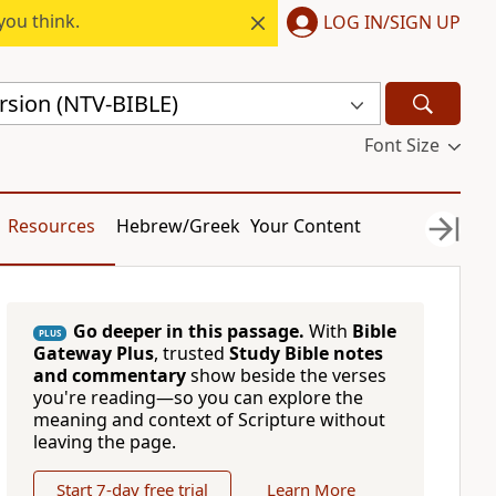
you think.
LOG IN/SIGN UP
rsion (NTV-BIBLE)
Font Size
Resources
Hebrew/Greek
Your Content
Go deeper in this passage.
With
Bible
PLUS
Gateway Plus
, trusted
Study Bible notes
and commentary
show beside the verses
you're reading—so you can explore the
meaning and context of Scripture without
leaving the page.
Start 7-day free trial
Learn More