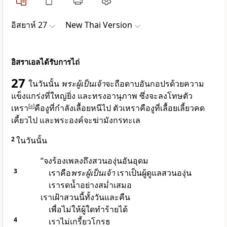
อิสยาห์ 27
New Thai Version
อิสราเอลได้รับการไถ่
27
ในวันนั้น
พระผู้เป็นเจ้า
จะถือดาบอันกอปรด้วยความ
แข็งแกร่งที่ใหญ่ยิ่ง และทรงอานุภาพ ซึ่งจะลงโทษตัว
เหรา
[
a
]
คืองูที่กำลังเลื้อยหนีไป ตัวเหราคืองูที่เลื้อยเลี้ยวคด
เคี้ยวไป และพระองค์จะฆ่ามังกรทะเล
2
ในวันนั้น
“จงร้องเพลงถึงสวนองุ่นอันอุดม
3
เราคือ
พระผู้เป็นเจ้า
เราเป็นผู้ดูแลสวนองุ่น
เรารดน้ำอย่างสม่ำเสมอ
เราเฝ้าสวนนี้ทั้งวันและคืน
เพื่อไม่ให้ผู้ใดทำร้ายได้
4
เราไม่เกรี้ยวโกรธ