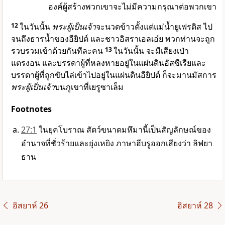
องค์ผู้สร้างพวกเขาจะไม่มีความกรุณาต่อพวกเขา
12
ในวันนั้น
พระผู้เป็นเจ้า
จะนวดข้าวตั้งแต่แม่น้ำยูเฟรติส ไป
จนถึงธารน้ำของอียิปต์ และชาวอิสราเอลเอ๋ย พวกท่านจะถูก
รวบรวมเข้าด้วยกันทีละคน
13
ในวันนั้น จะมีเสียงเป่า
แตรงอน และบรรดาผู้ที่หลงหายอยู่ในแผ่นดินอัสซีเรียและ
บรรดาผู้ที่ถูกขับไล่เข้าไปอยู่ในแผ่นดินอียิปต์ ก็จะมานมัสการ
พระผู้เป็นเจ้า
บนภูเขาที่เยรูซาเล็ม
Footnotes
27:1
ในยุคโบราณ สัตว์ขนาดมหึมานี้เป็นสัญลักษณ์ของ
อำนาจที่ชั่วร้ายและยุ่งเหยิง ภาษาฮีบรูออกเสียงว่า ลิฟยา
ธาน
อิสยาห์ 26
อิสยาห์ 28