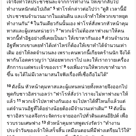
เจ้าจึงทำให้ประชาชนละจากการทำงาน ให้เขากลับไป
ทำงานหนักต่อไปเถิด”
5
ฟาโรห์กล่าวต่อไปว่า “ดูสิ เวลานี้มี
ประชาชนจำนวนมากในแผ่นดิน และเจ้าทำให้พวกเขาหยุด
ทำงานกัน”
6
ในวันเดียวกันนั้นเอง ฟาโรห์สั่งพวกหัวหน้าคุม
ทาสและผู้แทนหน่วยว่า
7
“พวกเจ้าไม่ต้องหาฟางมาให้คน
พวกนี้ทำอิฐอย่างที่เคยเป็นมา ให้เขาหากันเอง
8
ส่วนจำนวน
อิฐที่พวกเขาเคยทำได้เท่าไหร่ก็ต้องให้เขาทำได้จำนวนเท่า
เดิม อย่าให้ลดจำนวนลง เพราะคนพวกนี้เกียจคร้านนัก จึงได้
พากันโอดครวญว่า ‘ปล่อยพวกเราไป และให้เราถวายเครื่อง
สักการะแด่พระเจ้าของเรา’
9
จงเพิ่มงานให้พวกเขาทำมาก
ขึ้น จะได้ไม่มีเวลามาสนใจฟังเรื่องที่เชื่อถือไม่ได้”
10
ดังนั้น หัวหน้าคุมทาสและผู้แทนหน่วยทั้งหลายจึงออกไป
พูดกับชาวอิสราเอลว่า “ฟาโรห์สั่งว่า ‘เราจะไม่หาฟางมาให้
แล้ว
11
พวกเจ้าไปหาฟางกันเอง จะไปหาได้ที่ไหนก็แล้วแต่
แต่จำนวนอิฐที่ได้อย่างน้อยต้องมีจำนวนเท่าเดิม’”
12
ดังนั้น
ชาวอิสราเอลจึงกระจัดกระจายออกไปทั่วดินแดนอียิปต์ เพื่อ
รวบรวมเศษฟาง
13
หัวหน้าคุมทาสพูดเร่งรัดว่า “ทำงาน
ประจำวันของเจ้าให้เสร็จสิ้น เหมือนตอนที่มีฟางเตรียมไว้ให้”