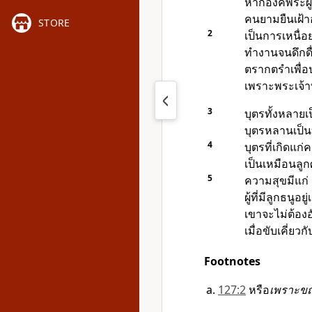
หาก
องค์พระผู้
คนยามยืนเฝ้าอย
STORE
2
เป็นการเหนื่อย
ทำงานจนดึกดื
ตรากตรำเพื่อป
เพราะพระเจ้าท
3
บุตรทั้งหลาย
บุตรหลานเป็
4
บุตรที่เกิดแก
เป็นเหมือนลู
5
ความสุขมีแก่
ผู้ที่มีลูกธนูอยู
เขาจะไม่ต้อง
เมื่อขับเคี่ยวกั
Footnotes
127:2
หรือ
เพราะขณะ