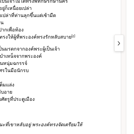
เป็นเจ้า
ไม่ได้ทรงพิทักษ์รักษานคร
ู่ก็เหนื่อยเปล่า
เปล่าที่ท่านลุกขึ้นแต่เช้ามืด
่น
ากเพื่อท้อง
รงให้ผู้ที่พระองค์ทรงรักหลับสบาย
[
a
]
เป็นมรดกจาก
องค์พระผู้เป็นเจ้า
นบำเหน็จจากพระองค์
่คนหนุ่มฉกรรจ์
กศรในมือนักรบ
่เต็มแล่ง
อับอาย
บศัตรูที่ประตูเมือง
ที่เขาหลับอยู่ พระองค์ทรงจัดเตรียมให้