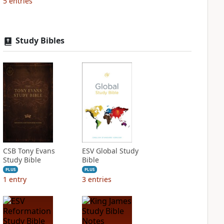
5
entries
Study Bibles
CSB Tony Evans
ESV Global Study
Study Bible
Bible
PLUS
PLUS
1
entry
3
entries