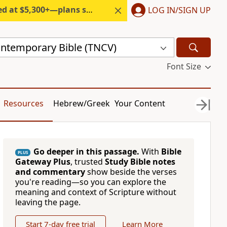
300+—plans start under $6/month.
LOG IN/SIGN UP
ntemporary Bible (TNCV)
Font Size
Resources
Hebrew/Greek
Your Content
Go deeper in this passage.
With
Bible
PLUS
Gateway Plus
, trusted
Study Bible notes
and commentary
show beside the verses
you're reading—so you can explore the
meaning and context of Scripture without
leaving the page.
Start 7-day free trial
Learn More