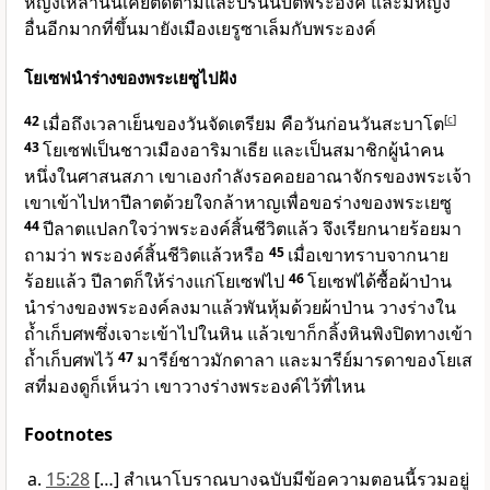
หญิงเหล่านั้นเคยติดตามและปรนนิบัติพระองค์ และมีหญิง
อื่นอีกมากที่ขึ้นมายังเมืองเยรูซาเล็มกับพระองค์
โยเซฟนำร่างของพระเยซูไปฝัง
42
เมื่อถึงเวลาเย็นของวันจัดเตรียม คือวันก่อนวันสะบาโต
[
c
]
43
โยเซฟเป็นชาวเมืองอาริมาเธีย และเป็นสมาชิกผู้นำคน
หนึ่งในศาสนสภา เขาเองกำลังรอคอยอาณาจักรของพระเจ้า
เขาเข้าไปหาปีลาตด้วยใจกล้าหาญเพื่อขอร่างของพระเยซู
44
ปีลาตแปลกใจว่าพระองค์สิ้นชีวิตแล้ว จึงเรียกนายร้อยมา
ถามว่า พระองค์สิ้นชีวิตแล้วหรือ
45
เมื่อเขาทราบจากนาย
ร้อยแล้ว ปีลาตก็ให้ร่างแก่โยเซฟไป
46
โยเซฟได้ซื้อผ้าป่าน
นำร่างของพระองค์ลงมาแล้วพันหุ้มด้วยผ้าป่าน วางร่างใน
ถ้ำเก็บศพซึ่งเจาะเข้าไปในหิน แล้วเขาก็กลิ้งหินพิงปิดทางเข้า
ถ้ำเก็บศพไว้
47
มารีย์ชาวมักดาลา และมารีย์มารดาของโยเส
สที่มองดูก็เห็นว่า เขาวางร่างพระองค์ไว้ที่ไหน
Footnotes
15:28
[…] สำเนาโบราณบางฉบับมีข้อความตอนนี้รวมอยู่