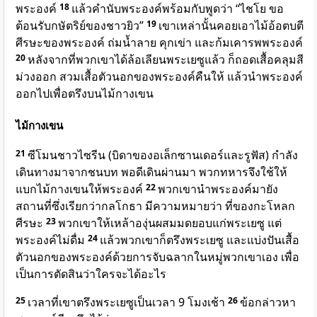
พระองค์
18
แล้วคำนับพระองค์พร้อมกับพูดว่า “ไชโย ขอ
ต้อนรับกษัตริย์ของชาวยิว”
19
เขาเหล่านั้นคอยเอาไม้อ้อตบตี
ศีรษะของพระองค์ ถ่มน้ำลาย คุกเข่า และก้มเคารพพระองค์
20
หลังจากที่พวกเขาได้ล้อเลียนพระเยซูแล้ว ก็ถอดเสื้อคลุมสี
ม่วงออก สวมเสื้อตัวนอกของพระองค์คืนให้ แล้วนำพระองค์
ออกไปเพื่อตรึงบนไม้กางเขน
ไม้กางเขน
21
ซีโมนชาวไซรีน (บิดาของอเล็กซานเดอร์และรูฟัส) กำลัง
เดินทางมาจากชนบท พอดีเดินผ่านมา พวกทหารจึงใช้ให้
แบกไม้กางเขนให้พระองค์
22
พวกเขานำพระองค์มายัง
สถานที่ซึ่งเรียกว่ากลโกธา มีความหมายว่า ที่ของกะโหลก
ศีรษะ
23
พวกเขาให้เหล้าองุ่นผสมมดยอบแก่พระเยซู แต่
พระองค์ไม่ดื่ม
24
แล้วพวกเขาก็ตรึงพระเยซู และแบ่งปันเสื้อ
ตัวนอกของพระองค์ด้วยการจับฉลากในหมู่พวกเขาเอง เพื่อ
เป็นการตัดสินว่าใครจะได้อะไร
25
เวลาที่เขาตรึงพระเยซูเป็นเวลา 9 โมงเช้า
26
ข้อกล่าวหา