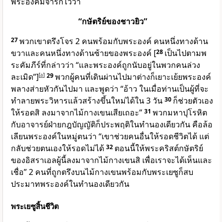
พระองค์มีจารึกไว้ว่า
“กษัตริย์ของชาวยิว”
27
พวกเขาตรึงโจร 2 คนพร้อมกับพระองค์ คนหนึ่งทางด้าน
ขวาและคนหนึ่งทางด้านซ้ายของพระองค์
[
28
เป็นไปตามพ
ระคัมภีร์ที่กล่าวว่า “และพระองค์ถูกนับอยู่ในพวกคนล่วง
ละเมิด”]
[
a
]
29
พวกผู้คนที่เดินผ่านไปมาต่างก็เยาะเย้ยพระองค์
พลางส่ายหัวกันไปมา และพูดว่า “อ้าว ในเมื่อท่านเป็นผู้ที่จะ
ทำลายพระวิหารแล้วสร้างขึ้นใหม่ได้ใน 3 วัน
30
ก็ช่วยตัวเอง
ให้รอดสิ ลงมาจากไม้กางเขนเสียเถอะ”
31
พวกมหาปุโรหิต
กับอาจารย์ฝ่ายกฎบัญญัติก็ประพฤติในทำนองเดียวกัน คือล้อ
เลียนพระองค์ในหมู่ตนว่า “เขาช่วยคนอื่นให้รอดชีวิตได้ แต่
กลับช่วยตนเองให้รอดไม่ได้
32
ตอนนี้ให้พระคริสต์กษัตริย์
ของอิสราเอลผู้นี้ลงมาจากไม้กางเขนสิ เพื่อเราจะได้เห็นและ
เชื่อ” 2 คนที่ถูกตรึงบนไม้กางเขนพร้อมกับพระเยซูก็สบ
ประมาทพระองค์ในทำนองเดียวกัน
พระเยซูสิ้นชีวิต