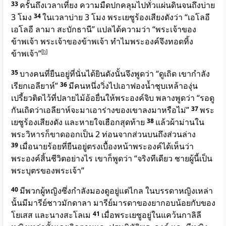
33
ครั้นถึงเวลาเที่ยง ความมืดปกคลุมไปทั่วแผ่นดินจนถึงบ่าย
3 โมง
34
ในเวลาบ่าย 3 โมง พระเยซูร้องเสียงดังว่า “เอโลอี
เอโลอี ลามา สะบักธานี” แปลได้ความว่า “พระเจ้าของ
ข้าพเจ้า พระเจ้าของข้าพเจ้า ทำไมพระองค์จึงทอดทิ้ง
ข้าพเจ้า”
[
b
]
35
บางคนที่ยืนอยู่ที่นั่นได้ยินดังนั้นจึงพูดว่า “ดูเถิด เขากำลัง
เรียกเอลียาห์”
36
มีคนหนึ่งวิ่งไปเอาฟองน้ำชุบเหล้าองุ่น
เปรี้ยวติดไว้ที่ปลายไม้อ้อยื่นให้พระองค์จิบ พลางพูดว่า “รอดู
กันเถิดว่าเอลียาห์จะมาเอาร่างของเขาลงมาหรือไม่”
37
พระ
เยซูร้องเสียงดัง และหายใจเฮือกสุดท้าย
38
แล้วผ้าม่านใน
พระวิหารก็ขาดออกเป็น 2 ท่อนจากส่วนบนถึงส่วนล่าง
39
เมื่อนายร้อยที่ยืนอยู่ตรงเบื้องหน้าพระองค์ได้เห็นว่า
พระองค์สิ้นชีวิตอย่างไร เขาก็พูดว่า “จริงทีเดียว ชายผู้นี้เป็น
พระบุตรของพระเจ้า”
40
มีพวกผู้หญิงซึ่งกำลังมองดูอยู่แต่ไกล ในบรรดาหญิงเหล่า
นั้นมีมารีย์ชาวมักดาลา มารีย์มารดาของยากอบน้อยกับของ
โยเสส และนางสะโลเม
41
เมื่อพระเยซูอยู่ในแคว้นกาลิลี