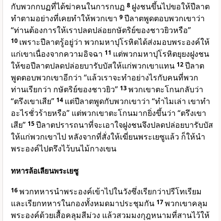
กับพวกกบฏที่ได้ฆ่าคนในการกบฏ
8
ฝูงชนขึ้นไปขอให้ปีลาต
ทำตามอย่างที่เคยทำให้พวกเขา
9
ปีลาตพูดตอบพวกเขาว่า
“ท่านต้องการให้เราปลดปล่อยกษัตริย์ของชาวยิวหรือ”
10
เพราะปีลาตรู้อยู่ว่า พวกมหาปุโรหิตได้ส่งมอบพระองค์ให้
แก่เขาเนื่องจากความอิจฉา
11
แต่พวกมหาปุโรหิตยุยงฝูงชน
ให้ขอปีลาตปลดปล่อยบารับบัสให้แก่พวกเขาแทน
12
ปีลาต
พูดตอบพวกเขาอีกว่า “แล้วเราจะทำอย่างไรกับคนที่พวก
ท่านเรียกว่า กษัตริย์ของชาวยิว”
13
พวกเขาตะโกนกลับว่า
“ตรึงเขาเสีย”
14
แต่ปีลาตพูดกับพวกเขาว่า “ทำไมเล่า เขาทำ
อะไรชั่วร้ายหรือ” แต่พวกเขาตะโกนมากยิ่งขึ้นว่า “ตรึงเขา
เสีย”
15
ปีลาตปรารถนาที่จะเอาใจฝูงชนจึงปลดปล่อยบารับบัส
ให้แก่พวกเขาไป หลังจากที่สั่งให้เฆี่ยนพระเยซูแล้ว ก็ให้นำ
พระองค์ไปตรึงไว้บนไม้กางเขน
ทหารล้อเลียนพระเยซู
16
พวกทหารนำพระองค์เข้าไปในวังซึ่งเรียกว่าปรีโทเรียม
และเรียกทหารในกองทั้งหมดมาประชุมกัน
17
พวกเขาคลุม
พระองค์ด้วยเสื้อคลุมสีม่วง แล้วสวมมงกุฎหนามที่สานไว้ให้