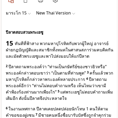
มาระโก 15
New Thai Version
ปีลาตสอบสวนพระเยซู
15
ทันทีที่ฟ้าสาง พวกมหาปุโรหิตกับพวกผู้ใหญ่ อาจารย์
ฝ่ายกฎบัญญัติและสมาชิกทั้งหมดในศาสนสภาร่วมคบคิดกัน
และมัดตัวพระเยซูและพาไปส่งมอบให้แก่ปีลาต
2
ปีลาตถามพระองค์ว่า “ท่านเป็นกษัตริย์ของชาวยิวหรือ”
พระองค์กล่าวตอบเขาว่า “เป็นตามที่ท่านพูด”
3
ครั้นแล้วพวก
มหาปุโรหิตก็กล่าวหาพระองค์หลายประการ
4
ปีลาตถาม
พระองค์อีกว่า “ท่านไม่ตอบคำถามหรือ เห็นไหมว่าเขามี
คำฟ้องร้องท่านมากเพียงไร”
5
แต่พระเยซูไม่ตอบคำถามเพิ่ม
เติมอีก ดังนั้นปีลาตจึงประหลาดใจ
6
ในงานเทศกาล ปีลาตเคยปลดปล่อยนักโทษ 1 คนให้ตาม
คำขอของฝูงชน
7
มีชายคนหนึ่งชื่อบารับบัสซึ่งถูกจำคุกร่วม