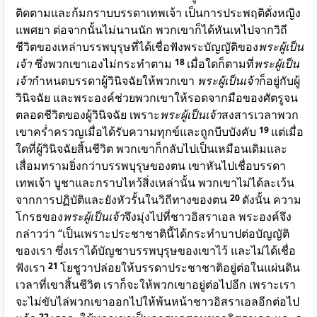
ติดตามและก้มกราบบรรดาเทพเจ้า เป็นการประพฤติดั่งหญิง
แพศยา ต่อจากนั้นไม่นานนัก พวกเขาก็ได้หันเหไปจากวิถี
ชีวิตของเหล่าบรรพบุรุษที่ได้เชื่อฟังพระบัญญัติของ
พระผู้เป็น
เจ้า
ซึ่งพวกเขาเองไม่กระทำตาม
18
เมื่อใดก็ตามที่
พระผู้เป็น
เจ้า
กำหนดบรรดาผู้วินิจฉัยให้พวกเขา
พระผู้เป็นเจ้า
ก็อยู่กับผู้
วินิจฉัย และพระองค์ช่วยพวกเขาให้รอดจากมือของศัตรูจน
ตลอดชีวิตของผู้วินิจฉัย เพราะ
พระผู้เป็นเจ้า
สงสารเวลาพวก
เขาคร่ำครวญเมื่อได้รับความทุกข์และถูกบีบบังคับ
19
แต่เมื่อ
ใดที่ผู้วินิจฉัยสิ้นชีวิต พวกเขาก็กลับไปเป็นเหมือนเดิมและ
เสื่อมทรามยิ่งกว่าบรรพบุรุษของตน เขาหันไปเชื่อบรรดา
เทพเจ้า บูชาและกราบไหว้สิ่งเหล่านั้น พวกเขาไม่ได้ละเว้น
จากการปฏิบัติและยังหัวรั้นในวิถีทางของตน
20
ดังนั้น ความ
โกรธของ
พระผู้เป็นเจ้า
จึงมุ่งไปที่ชาวอิสราเอล พระองค์จึง
กล่าวว่า “เป็นเพราะประชาชาตินี้ได้กระทำบาปต่อบัญญัติ
ของเรา ซึ่งเราได้บัญชาบรรพบุรุษของเขาไว้ และไม่ได้เชื่อ
ฟังเรา
21
โยชูวาปล่อยให้บรรดาประชาชาติอยู่ต่อในแผ่นดิน
เวลาที่เขาสิ้นชีวิต เราก็จะให้พวกเขาอยู่ต่อไปอีก เพราะเรา
จะไม่ขับไล่พวกเขาออกไปให้พ้นหน้าชาวอิสราเอลอีกต่อไป
22