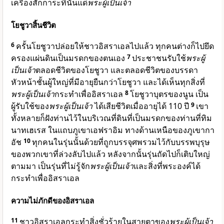
เครื่องสักการะที่นั่นแด่
พระผู้เป็นเจ้า
โยชูวาสิ้นชีวิต
6
ครั้นโยชูวาปล่อยให้ชาวอิสราเอลไปแล้ว ทุกคนต่างก็ไปยึด
ครองแผ่นดินเป็นมรดกของตนเอง
7
ประชาชนรับใช้
พระผู้
เป็นเจ้า
ตลอดชีวิตของโยชูวา และตลอดชีวิตของบรรดา
หัวหน้าชั้นผู้ใหญ่ที่มีอายุยืนกว่าโยชูวา และได้เห็นทุกสิ่งที่
พระผู้เป็นเจ้า
กระทำเพื่ออิสราเอล
8
โยชูวาบุตรของนูน เป็น
ผู้รับใช้ของ
พระผู้เป็นเจ้า
ได้เสียชีวิตเมื่ออายุได้ 110 ปี
9
เขา
ทั้งหลายก็ฝังท่านไว้ในบริเวณที่ดินที่เป็นมรดกของท่านที่ทิม
นาทเฮเรส ในแถบภูเขาเอฟราอิม ทางด้านเหนือของภูเขากา
อัช
10
ทุกคนในรุ่นนั้นด้วยที่ถูกบรรจุศพรวมไว้กับบรรพบุรุษ
ของพวกเขาที่ล่วงลับไปแล้ว หลังจากนั้นรุ่นถัดไปก็เติบใหญ่
ตามมา เป็นรุ่นที่ไม่รู้จัก
พระผู้เป็นเจ้า
และสิ่งที่พระองค์ได้
กระทำเพื่ออิสราเอล
ความไม่ภักดีของอิสราเอล
11
ชาวอิสราเอลกระทำสิ่งชั่วร้ายในสายตาของ
พระผู้เป็นเจ้า