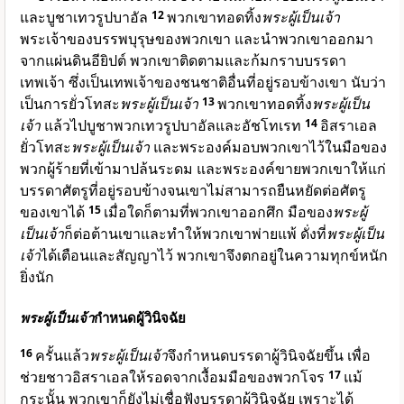
และบูชาเทวรูปบาอัล
12
พวกเขาทอดทิ้ง
พระผู้เป็นเจ้า
พระเจ้าของบรรพบุรุษของพวกเขา และนำพวกเขาออกมา
จากแผ่นดินอียิปต์ พวกเขาติดตามและก้มกราบบรรดา
เทพเจ้า ซึ่งเป็นเทพเจ้าของชนชาติอื่นที่อยู่รอบข้างเขา นับว่า
เป็นการยั่วโทสะ
พระผู้เป็นเจ้า
13
พวกเขาทอดทิ้ง
พระผู้เป็น
เจ้า
แล้วไปบูชาพวกเทวรูปบาอัลและอัชโทเรท
14
อิสราเอล
ยั่วโทสะ
พระผู้เป็นเจ้า
และพระองค์มอบพวกเขาไว้ในมือของ
พวกผู้ร้ายที่เข้ามาปล้นระดม และพระองค์ขายพวกเขาให้แก่
บรรดาศัตรูที่อยู่รอบข้างจนเขาไม่สามารถยืนหยัดต่อศัตรู
ของเขาได้
15
เมื่อใดก็ตามที่พวกเขาออกศึก มือของ
พระผู้
เป็นเจ้า
ก็ต่อต้านเขาและทำให้พวกเขาพ่ายแพ้ ดั่งที่
พระผู้เป็น
เจ้า
ได้เตือนและสัญญาไว้ พวกเขาจึงตกอยู่ในความทุกข์หนัก
ยิ่งนัก
พระผู้เป็นเจ้า
กำหนดผู้วินิจฉัย
16
ครั้นแล้ว
พระผู้เป็นเจ้า
จึงกำหนดบรรดาผู้วินิจฉัยขึ้น เพื่อ
ช่วยชาวอิสราเอลให้รอดจากเงื้อมมือของพวกโจร
17
แม้
กระนั้น พวกเขาก็ยังไม่เชื่อฟังบรรดาผู้วินิจฉัย เพราะได้