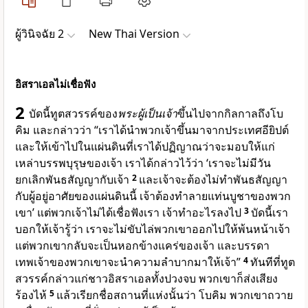
ผู้วินิจฉัย 2
New Thai Version
อิสราเอลไม่เชื่อฟัง
2
บัดนี้ทูตสวรรค์ของ
พระผู้เป็นเจ้า
ขึ้นไปจากกิลกาลถึงโบ
คิม และกล่าวว่า “เราได้นำพวกเจ้าขึ้นมาจากประเทศอียิปต์
และให้เข้าไปในแผ่นดินที่เราได้ปฏิญาณว่าจะมอบให้แก่
เหล่าบรรพบุรุษของเจ้า เราได้กล่าวไว้ว่า ‘เราจะไม่มีวัน
ยกเลิกพันธสัญญากับเจ้า
2
และเจ้าจะต้องไม่ทำพันธสัญญา
กับผู้อยู่อาศัยของแผ่นดินนี้ เจ้าต้องทำลายแท่นบูชาของพวก
เขา’ แต่พวกเจ้าไม่ได้เชื่อฟังเรา เจ้าทำอะไรลงไป
3
บัดนี้เรา
บอกให้เจ้ารู้ว่า เราจะไม่ขับไล่พวกเขาออกไปให้พ้นหน้าเจ้า
แต่พวกเขากลับจะเป็นหอกข้างแคร่ของเจ้า และบรรดา
เทพเจ้าของพวกเขาจะนำความลำบากมาให้เจ้า”
4
ทันทีที่ทูต
สวรรค์กล่าวแก่ชาวอิสราเอลทั้งปวงจบ พวกเขาก็ส่งเสียง
ร้องไห้
5
แล้วเรียกชื่อสถานที่แห่งนั้นว่า โบคิม พวกเขาถวาย