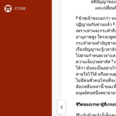
สติปัญญาของ
และเปลี่ยน
STORE
2
ข้าพเจ้าขอบอกว่า จง
ปฏิญาณกับท่านแล้ว
3
เพราะท่านจะกระทำสิ่ง
อานุภาพสูง ใครจะพูดก
กระทำตามคำบัญชาจะไม
เรืองปัญญาจะรู้เวล
ไปตามกำหนดเวลาและวิถ
ความเจ็บปวดสาหัส
7
เ
ได้ว่า มันจะเป็นอย่าง
หายใจไว้ได้ หรือควบ
ไม่มีคนชั่วคนไหนที่
สังเกตสิ่งเหล่านี้ ขณะที
มนุษย์คนหนึ่งพยายามจะ
ชีวิตของบรรดาผู้ที่เกรง
10
แล้วข้าพเจ้าก็เห็