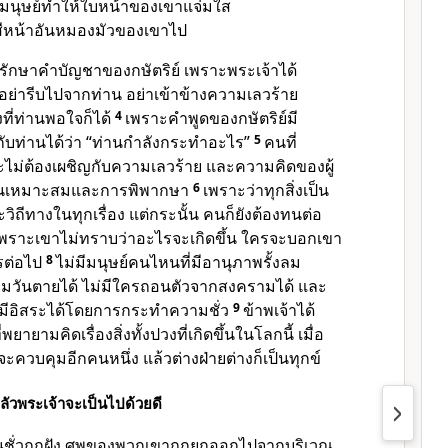
มนุษย์ทำให้ใบหน้าของเขาแจ่มใส
สีหน้าอันหมองมัวของเขาไป
รักษาคำบัญชาของกษัตริย์ เพราะพระเจ้าได้
อย่ารีบไปจากท่าน อย่าเข้าข้างความเลวร้าย
ที่ท่านพอใจก็ได้
4
เพราะคำพูดของกษัตริย์มี
ับท่านได้ว่า “ท่านกำลังกระทำอะไร”
5
คนที่
่ต้องเผชิญกับความเลวร้าย และความคิดของผู้
าอันเหมาะสมและการพิพากษา
6
เพราะว่าทุกสิ่งเป็น
ีทางในทุกเรื่อง แต่กระนั้น คนก็ยังต้องทนต่อ
พราะเขาไม่ทราบว่าอะไรจะเกิดขึ้น ใครจะบอกเขา
ไรต่อไป
8
ไม่มีมนุษย์คนไหนที่มีอานุภาพรั้งลม
คุมวันตายได้ ไม่มีใครถอนตัวจากสงครามได้ และ
จะมีอิสระได้โดยการกระทำความชั่ว
9
ข้าพเจ้าได้
่พยายามคิดเรื่องสิ่งทั้งปวงที่เกิดขึ้นในโลกนี้ เมื่อ
ควบคุมอีกคนหนึ่ง แล้วต่างฝ่ายต่างก็เป็นทุกข์
กลัวพระเจ้าจะเป็นไปด้วยดี
นคนชั่วถูกฝัง ศพของพวกเขาถูกยกออกไปจากบริเวณ