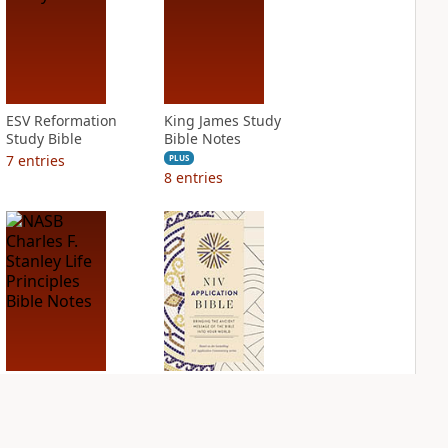
ESV Reformation
King James Study
Study Bible
Bible Notes
7
entries
PLUS
8
entries
NASB Charles F.
NIV Application
Stanley Life
Bible
Principles Bible
PLUS
Notes
7
entries