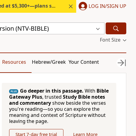
300+—plans start under $6/month.
LOG IN/SIGN UP
rsion (NTV-BIBLE)
Font Size
Resources
Hebrew/Greek
Your Content
Go deeper in this passage.
With
Bible
PLUS
Gateway Plus
, trusted
Study Bible notes
and commentary
show beside the verses
you're reading—so you can explore the
meaning and context of Scripture without
leaving the page.
Start 7-day free trial
Learn More