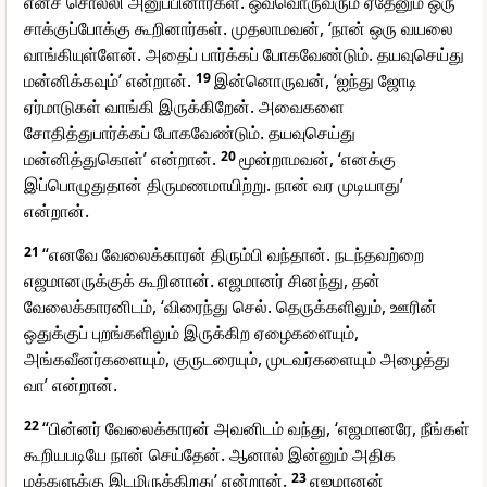
எனச் சொல்லி அனுப்பினார்கள். ஒவ்வொருவரும் ஏதேனும் ஒரு
சாக்குப்போக்கு கூறினார்கள். முதலாமவன், ‘நான் ஒரு வயலை
வாங்கியுள்ளேன். அதைப் பார்க்கப் போகவேண்டும். தயவுசெய்து
மன்னிக்கவும்’ என்றான்.
19
இன்னொருவன், ‘ஐந்து ஜோடி
ஏர்மாடுகள் வாங்கி இருக்கிறேன். அவைகளை
சோதித்துபார்க்கப் போகவேண்டும். தயவுசெய்து
மன்னித்துகொள்’ என்றான்.
20
மூன்றாமவன், ‘எனக்கு
இப்பொழுதுதான் திருமணமாயிற்று. நான் வர முடியாது’
என்றான்.
21
“எனவே வேலைக்காரன் திரும்பி வந்தான். நடந்தவற்றை
எஜமானருக்குக் கூறினான். எஜமானர் சினந்து, தன்
வேலைக்காரனிடம், ‘விரைந்து செல். தெருக்களிலும், ஊரின்
ஒதுக்குப் புறங்களிலும் இருக்கிற ஏழைகளையும்,
அங்கவீனர்களையும், குருடரையும், முடவர்களையும் அழைத்து
வா’ என்றான்.
22
“பின்னர் வேலைக்காரன் அவனிடம் வந்து, ‘எஜமானரே, நீங்கள்
கூறியபடியே நான் செய்தேன். ஆனால் இன்னும் அதிக
மக்களுக்கு இடமிருக்கிறது’ என்றான்.
23
எஜமானன்