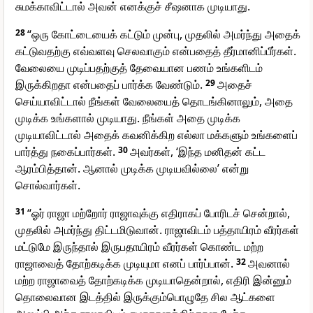
சுமக்காவிட்டால் அவன் எனக்குச் சீஷனாக முடியாது.
28
“ஒரு கோட்டையைக் கட்டும் முன்பு, முதலில் அமர்ந்து அதைக்
கட்டுவதற்கு எவ்வளவு செலவாகும் என்பதைத் தீர்மானிப்பீர்கள்.
வேலையை முடிப்பதற்குத் தேவையான பணம் உங்களிடம்
இருக்கிறதா என்பதைப் பார்க்க வேண்டும்.
29
அதைச்
செய்யாவிட்டால் நீங்கள் வேலையைத் தொடங்கினாலும், அதை
முடிக்க உங்களால் முடியாது. நீங்கள் அதை முடிக்க
முடியாவிட்டால் அதைக் கவனிக்கிற எல்லா மக்களும் உங்களைப்
பார்த்து நகைப்பார்கள்.
30
அவர்கள், ‘இந்த மனிதன் கட்ட
ஆரம்பித்தான். ஆனால் முடிக்க முடியவில்லை’ என்று
சொல்வார்கள்.
31
“ஓர் ராஜா மற்றோர் ராஜாவுக்கு எதிராகப் போரிடச் சென்றால்,
முதலில் அமர்ந்து திட்டமிடுவான். ராஜாவிடம் பத்தாயிரம் வீரர்கள்
மட்டுமே இருந்தால் இருபதாயிரம் வீரர்கள் கொண்ட மற்ற
ராஜாவைத் தோற்கடிக்க முடியுமா எனப் பார்ப்பான்.
32
அவனால்
மற்ற ராஜாவைத் தோற்கடிக்க முடியாதென்றால், எதிரி இன்னும்
தொலைவான இடத்தில் இருக்கும்பொழுதே சில ஆட்களை