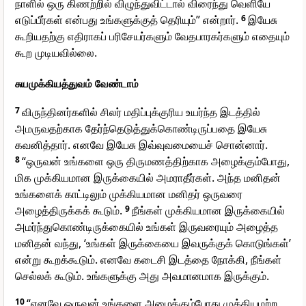
நாளில் ஒரு கிணற்றில் விழுந்துவிட்டால் விரைந்து வெளியே
எடுப்பீர்கள் என்பது உங்களுக்குத் தெரியும்” என்றார்.
6
இயேசு
கூறியதற்கு எதிராகப் பரிசேயர்களும் வேதபாரகர்களும் எதையும்
கூற முடியவில்லை.
சுயமுக்கியத்துவம் வேண்டாம்
7
விருந்தினர்களில் சிலர் மதிப்புக்குரிய உயர்ந்த இடத்தில்
அமருவதற்காக தேர்ந்தெடுத்துக்கொண்டிருப்பதை இயேசு
கவனித்தார். எனவே இயேசு இவ்வுவமையைச் சொன்னார்.
8
“ஒருவன் உங்களை ஒரு திருமணத்திற்காக அழைக்கும்போது,
மிக முக்கியமான இருக்கையில் அமராதீர்கள். அந்த மனிதன்
உங்களைக் காட்டிலும் முக்கியமான மனிதர் ஒருவரை
அழைத்திருக்கக் கூடும்.
9
நீங்கள் முக்கியமான இருக்கையில்
அமர்ந்துகொண்டிருக்கையில் உங்கள் இருவரையும் அழைத்த
மனிதன் வந்து, ‘உங்கள் இருக்கையை இவருக்குக் கொடுங்கள்’
என்று கூறக்கூடும். எனவே கடைசி இடத்தை நோக்கி, நீங்கள்
செல்லக் கூடும். உங்களுக்கு அது அவமானமாக இருக்கும்.
10
“எனவே ஒருவன் உங்களை அழைக்கும்போது முக்கியமற்ற