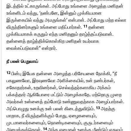
இடத்தில் உட்காருங்கள். அப்போது உங்களை அழைத்த மனிதன்
உங்களிடம் வந்து, ‘நண்பனே, இன்னும் முக்கியமான
இருக்கையில் வந்து அமருங்கள்’ என்பான். அப்போது மற்ற எல்லா
விருந்தினர்களும் உங்களை மதிப்பார்கள்.
11
தன்னை
முக்கியமாகக் கருதும் எந்த மனிதனும் தாழ்த்தப்படுவான்.
தன்னைத் தாழ்த்திக்கொள்கிற மனிதன் உயர்வாக
வைக்கப்படுவான்” என்றார்.
நீ பலன் பெறுவாய்
12
பின்பு இயேசு தன்னை அழைத்த பரிசேயனை நோக்கி, “நீ
பகலுணவோ, இரவுணவோ அளிக்கையில், உன் நண்பர்கள்,
சகோதரர்கள், உறவினர்கள், செல்வந்தர்களாகிய அக்கம்
பக்கத்தார் ஆகியோரை மட்டும் அழைக்காதே. மற்றொரு முறை
அவர்கள் உன்னைத் தம்மோடு உண்ணுவதற்காக அழைப்பார்கள்.
அப்பொழுது உனக்கு உன் பலன் கிடைத்துவிடும்.
13
அதற்கு
மாறாக, நீ விருந்தளிக்கும் போது, ஏழைகளையும்,
முடமானவர்களையும், நொண்டிகளையும், குருடர்களையும்
அழைத்துக்கொள்.
14
அந்த ஏழைகள் உனக்கு மீண்டும் எதுவும்