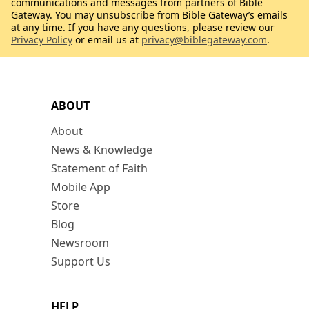
communications and messages from partners of Bible
Gateway. You may unsubscribe from Bible Gateway’s emails
at any time. If you have any questions, please review our
Privacy Policy
or email us at
privacy@biblegateway.com
.
ABOUT
About
News & Knowledge
Statement of Faith
Mobile App
Store
Blog
Newsroom
Support Us
HELP