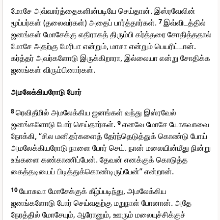
மோசே அவ்வார்த்தைகளின்படியே செய்தான். இஸ்ரவேலின்
மூப்பர்கள் (தலைவர்கள்) அதைப் பார்த்தார்கள்.
7
இவ்விடத்தில்
ஜனங்கள் மோசேக்கு எதிராகத் திரும்பி கர்த்தரை சோதித்ததால்
மோசே அதற்கு மேரிபா என்றும், மாசா என்றும் பெயரிட்டான்.
கர்த்தர் அவர்களோடு இருக்கிறாரா, இல்லையா என்று சோதிக்க
ஜனங்கள் விரும்பினார்கள்.
அமலேக்கியரோடு போர்
8
ரெவிதீமில் அமலேக்கிய ஜனங்கள் வந்து இஸ்ரவேல்
ஜனங்களோடு போர் செய்தார்கள்.
9
எனவே மோசே யோசுவாவை
நோக்கி, “சில மனிதர்களைத் தேர்ந்தெடுத்துக் கொண்டு போய்
அமலேக்கியரோடு நாளை போர் செய். நான் மலையின்மீது நின்று
உங்களை கண்காணிப்பேன். தேவன் எனக்குக் கொடுத்த
கைத்தடியைப் பிடித்துக்கொண்டிருப்பேன்” என்றான்.
10
யோசுவா மோசேக்குக் கீழ்ப்படிந்து, அமலேக்கிய
ஜனங்களோடு போர் செய்வதற்கு மறுநாள் போனான். அதே
நேரத்தில் மோசேயும், ஆரோனும், ஊரும் மலையுச்சிக்குச்