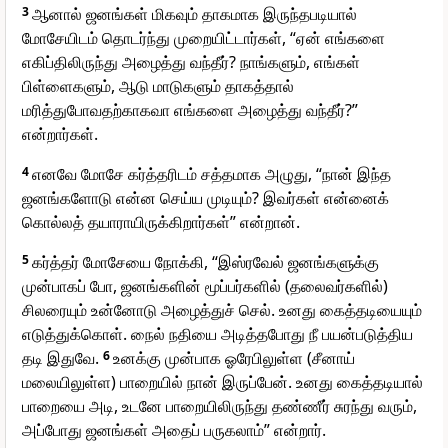
3
ஆனால் ஜனங்கள் மிகவும் தாகமாக இருந்தபடியால்
மோசேயிடம் தொடர்ந்து முறையிட்டார்கள், “ஏன் எங்களை
எகிப்திலிருந்து அழைத்து வந்தீர்? நாங்களும், எங்கள்
பிள்ளைகளும், ஆடு மாடுகளும் தாகத்தால்
மரித்துபோவதற்காகவா எங்களை அழைத்து வந்தீர்?”
என்றார்கள்.
4
எனவே மோசே கர்த்தரிடம் சத்தமாக அழுது, “நான் இந்த
ஜனங்களோடு என்ன செய்ய முடியும்? இவர்கள் என்னைக்
கொல்லத் தயாராயிருக்கிறார்கள்” என்றான்.
5
கர்த்தர் மோசேயை நோக்கி, “இஸ்ரவேல் ஜனங்களுக்கு
முன்பாகப் போ, ஜனங்களின் மூப்பர்களில் (தலைவர்களில்)
சிலரையும் உன்னோடு அழைத்துச் செல். உனது கைத்தடியையும்
எடுத்துக்கொள். நைல் நதியை அடித்தபோது நீ பயன்படுத்திய
தடி இதுவே.
6
உனக்கு முன்பாக ஓரேபிலுள்ள (சீனாய்
மலையிலுள்ள) பாறையில் நான் இருப்பேன். உனது கைத்தடியால்
பாறையை அடி, உடனே பாறையிலிருந்து தண்ணீர் சுரந்து வரும்,
அப்போது ஜனங்கள் அதைப் பருகலாம்” என்றார்.