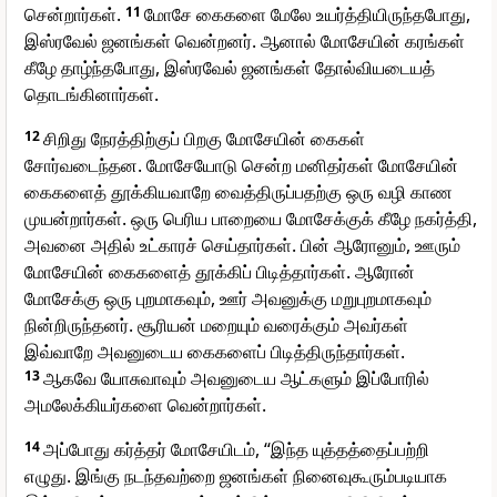
சென்றார்கள்.
11
மோசே கைகளை மேலே உயர்த்தியிருந்தபோது,
இஸ்ரவேல் ஜனங்கள் வென்றனர். ஆனால் மோசேயின் கரங்கள்
கீழே தாழ்ந்தபோது, இஸ்ரவேல் ஜனங்கள் தோல்வியடையத்
தொடங்கினார்கள்.
12
சிறிது நேரத்திற்குப் பிறகு மோசேயின் கைகள்
சோர்வடைந்தன. மோசேயோடு சென்ற மனிதர்கள் மோசேயின்
கைகளைத் தூக்கியவாறே வைத்திருப்பதற்கு ஒரு வழி காண
முயன்றார்கள். ஒரு பெரிய பாறையை மோசேக்குக் கீழே நகர்த்தி,
அவனை அதில் உட்காரச் செய்தார்கள். பின் ஆரோனும், ஊரும்
மோசேயின் கைகளைத் தூக்கிப் பிடித்தார்கள். ஆரோன்
மோசேக்கு ஒரு புறமாகவும், ஊர் அவனுக்கு மறுபுறமாகவும்
நின்றிருந்தனர். சூரியன் மறையும் வரைக்கும் அவர்கள்
இவ்வாறே அவனுடைய கைகளைப் பிடித்திருந்தார்கள்.
13
ஆகவே யோசுவாவும் அவனுடைய ஆட்களும் இப்போரில்
அமலேக்கியர்களை வென்றார்கள்.
14
அப்போது கர்த்தர் மோசேயிடம், “இந்த யுத்தத்தைப்பற்றி
எழுது. இங்கு நடந்தவற்றை ஜனங்கள் நினைவுகூரும்படியாக