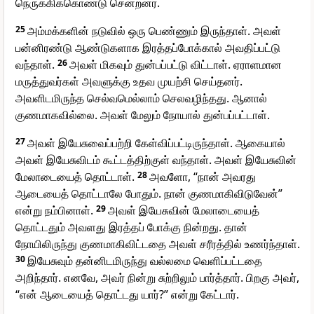
நெருக்கிக்கொண்டு சென்றனர்.
25
அம்மக்களின் நடுவில் ஒரு பெண்ணும் இருந்தாள். அவள்
பன்னிரண்டு ஆண்டுகளாக இரத்தப்போக்கால் அவதிப்பட்டு
வந்தாள்.
26
அவள் மிகவும் துன்பப்பட்டு விட்டாள். ஏராளமான
மருத்துவர்கள் அவளுக்கு உதவ முயற்சி செய்தனர்.
அவளிடமிருந்த செல்வமெல்லாம் செலவழிந்தது. ஆனால்
குணமாகவில்லை. அவள் மேலும் நோயால் துன்பப்பட்டாள்.
27
அவள் இயேசுவைப்பற்றி கேள்விப்பட்டிருந்தாள். ஆகையால்
அவள் இயேசுவிடம் கூட்டத்திற்குள் வந்தாள். அவள் இயேசுவின்
மேலாடையைத் தொட்டாள்.
28
அவளோ, “நான் அவரது
ஆடையைத் தொட்டாலே போதும். நான் குணமாகிவிடுவேன்”
என்று நம்பினாள்.
29
அவள் இயேசுவின் மேலாடையைத்
தொட்டதும் அவளது இரத்தப் போக்கு நின்றது. தான்
நோயிலிருந்து குணமாகிவிட்டதை அவள் சரீரத்தில் உணர்ந்தாள்.
30
இயேசுவும் தன்னிடமிருந்து வல்லமை வெளிப்பட்டதை
அறிந்தார். எனவே, அவர் நின்று சுற்றிலும் பார்த்தார். பிறகு அவர்,
“என் ஆடையைத் தொட்டது யார்?” என்று கேட்டார்.