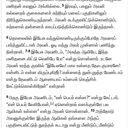
மனிதன் எவனும் அங்கில்லை.
5
இரவும், பகலும் அவன்
கல்லறைக் குகைகளைச் சுற்றியும் மலைப் பகுதிகளிலும்
திரிந்துகொண்டிருந்தான். அவன் கூக்குரலிட்டுக்கொண்டும்,
கற்களால் தன்னைக் காயப்படுத்திக்கொண்டும் இருந்தான்.
6
தொலைவில் இயேசு வந்துகொண்டிருக்கும்போதே அவரைப்
பார்த்துவிட்டான் அவன். ஓடி வந்து அவர் முன்னால் பணிந்து
நின்றான்.
7-8
இயேசு அவனிடம், “அசுத்த ஆவியே, இந்த
மனிதனை விட்டு வெளியே போ” என்று சொன்னார். உடனே
அவன் உரத்த குரலில் “இயேசுவே! மகா உன்னத தேவ குமாரனே!
என்னிடம் என்ன விரும்புகிறீர்? என்னைத் துன்புறுத்த வேண்டாம்
என்று தேவனிடம் ஆணையாய் உம்மைக் கெஞ்சிக்
கேட்டுக்கொள்கிறேன்” என்றான்
9
பிறகு இயேசு அவனிடம், “உன் பெயர் என்ன?” என்று கேட்டார்.
“என் பெயர் லேகியோன்,
[
a
]
ஏனென்றால் எனக்குள்ளே பல
ஆவிகள் உள்ளன” என்று அவன் சொன்னான்.
10
அத்தோடு
அவனுக்குள்ளே இருந்த ஆவிகள் தங்களை அந்தப்
பகுதியைவிட்டுத் துரத்தக் கூடாது என்று மீண்டும், மீண்டும்