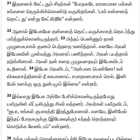
31
இதனைக் கேட்டதும் சீஷர்கள் “போதகரே, ஏராளமான மக்கள்
உங்களை நெருக்கிக்கொண்டு வருகிறார்கள். ‘யார் என்னைத்
தொட்டது’ என்று கேட்கிறீரே” என்றனர்.
32
ஆனால் இயேசுவோ தன்னைத் தொட்டவருக்காகத் தொடர்ந்து
பார்த்துக்கொண்டிருந்தார்.
33
அந்தப் பெண்ணும் தான்
முழுமையாகக் குணம் பெற்றதை உணர்ந்தாள். எனவே அவள்
இயேசுவின் முன்வந்து அவரைப் பணிந்தாள். அவள் பயத்தால்
நடுங்கினாள். அவள் தன் கதை முழுவதையும் இயேசுவிடம்
கூறினாள்.
34
இயேசு அவளிடம், “அன்பான பெண்ணே! உன்
விசுவாசத்தினால் நீ சுகமானாய். சமாதானமாகச் செல். இனி
மேல் உனக்கு ஒரு துன்பமும் இல்லை” என்றார்.
35
இவ்வாறு இயேசு அங்கே பேசிக்கொண்டிருந்தபோது
யவீருவின் வீட்டிலிருந்து சிலர் வந்தனர். அவர்கள் யவீருவிடம்,
“ஐயா, உங்கள் குமாரத்தி இறந்துபோனாள். எனவே, இனிமேல்
இந்தப் போதகருக்கு (இயேசுவுக்கு) எந்தத் தொந்தரவும்
கொடுக்க வேண்டாம்” என்றனர்.
36
அந்த மக்கள் சொன்னதைப்பற்றி இயேசு கவலைப்படவில்லை.