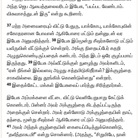
அந்த ஜெப ஆலயத்தலைவரிடம் இயேசு, “பயப்பட வேண்டாம்.
விசுவாசத்துடன் இரு” என்று கூறினார்.
37
மற்ற அனைவரையும் விட்டு பேதுரு, யாக்கோபு, யாக்கோபுவின்
சகோதரனான யோவான் ஆகியோரை மட்டும் தன்னுடன் வர
இயேசு அனுமதித்தார்.
38
இயேசு இம்மூன்று சீஷர்களோடு மட்டும்
யவீருவின் வீட்டுக்குச் சென்றார். அங்கு நிறையப்பேர் கதறி
அழுதுகொண்டிருப்பதைக் கண்டார். அந்த இடம் ஒரே குழப்பமாய்
இருந்தது.
39
இயேசு அவ்வீட்டுக்குள் நுழைந்து அவர்களிடம்,
“ஏன் நீங்கள் இவ்வளவு அழுது சத்தமிடுகிறீர்கள்? இக்குழந்தை
சாகவில்லை. இது தூங்கிக் கொண்டுள்ளது” என்றார்.
40
இதைக்கேட்ட மக்கள் இயேசுவைப் பார்த்து சிரித்தார்கள்.
இயேசு அம்மக்களை வீட்டை விட்டு வெளியேறுமாறு கேட்டுக்
கொண்டார். பின்னர் அவர் அக்குழந்தை கிடத்தப்பட்டிருந்த
அறைக்குள் சென்றார். அவர் தன்னோடு அக்குழந்தையின் தாய்,
தந்தை, மூன்று சீஷர்கள் ஆகியோரை மட்டும் அனுமதித்தார்.
41
அவர் அந்தக் குழந்தையின் கையைப்பிடித்துக்கொண்டு,
“
தலீத்தாகூமி!
” என்று சொன்னார். (அதற்கு, “சிறுமியே, நான்