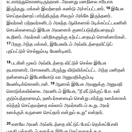
உட்கார்ந்துகொண்டிருந்தான். அவனது மனநிலை சரியாக
இருந்தது. மக்கள் இவற்றைக் கண்டு அச்சப்பட்டனர்.
16
இயேசு
செய்தவற்றைப் பார்த்திருந்த சிலரும் அங்கே இருந்தனர்.
இவர்கள் மற்றவர்களிடம் அசுத்த ஆவிகளால் பிடிக்கப்பட்டவனின்
செயல்களையும் இயேசு அவனைக் குணப்படுத்தியதையும்
கூறினர். அவர்கள் பன்றிகளுக்கு ஏற்பட்டதையும் சொன்னார்கள்.
17
பிறகு அந்த மக்கள், இயேசுவிடம் அவ்விடத்தைவிட்டுப்
புறப்பட்டுச் செல்லும்படி வேண்டினர்.
18
படகின் மூலம் அவ்விடத்தை விட்டுச் செல்ல இயேசு
தயாரானார். பிசாசுகளிடமிருந்து விடுவிக்கப்பட்ட அந்த மனிதன்
தன்னையும் இயேசுவோடு வர அனுமதிக்கும்படி
வேண்டிக்கொண்டான்.
19
ஆனால் இயேசு அவனுக்கு அனுமதி
கொடுக்கவில்லை. அவனிடம் இயேசு, “நீ வீட்டுக்குப் போ. உன்
குடும்பத்தாரையும், நண்பர்களையும் சென்று பார்த்து உனக்காகக்
கர்த்தர் செய்தவற்றை எல்லாம் அவர்களிடம் கூறு. அவர்
உனக்குக் கருணை செய்தார் என்றும் கூறு” என்றார்.
20
எனவே அவன் அவ்விடத்தை விட்டுப் போய் தெக்கப்போலி
பகுதி மக்களிடம் தனக்கு இயேசு செய்ததைக் கூற