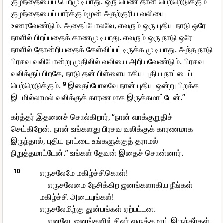
குழந்தையைப் பெறமுடியாது. ஒரு பெண் தான் பெற்றெடுக்கும்
குழந்தையைப் பார்க்கும்முன் அதற்குரிய வலியை
உணரவேண்டும். அதைப்போலவே, எவரும் ஒரு புதிய நாடு ஒரே
நாளில் பிறப்பதைக் காணமுடியாது. எவரும் ஒரு நாடு ஒரே
நாளில் தோன்றியதைக் கேள்விப்பட்டிருக்க முடியாது. அந்த நாடு
பிரசவ வலிபோன்று முதிலில் வலியை அறியவேண்டும். பிரசவ
வலிக்குப் பிறகே, நாடு தன் பிள்ளையாகிய புதிய நாட்டைப்
பெற்றெடுக்கும்.
9
இதைப்போலவே நான் புதிய ஒன்று பிறக்க
இடமில்லாமல் வலிக்குக் காரணமாக இருக்கமாட்டேன்.”
கர்த்தர் இதனைச் சொல்கிறார், “நான் வாக்குறுதிச்
செய்கிறேன். நான் உங்களது பிரசவ வலிக்குக் காரணமாக
இருந்தால், புதிய நாட்டை உங்களுக்குத் தராமல்
நிறுத்தமாட்டேன்.” உங்கள் தேவன் இதைச் சொன்னார்.
10
எருசலேமே மகிழ்ச்சிகொள்!
எருசலேமை நேசிக்கிற ஜனங்களாகிய நீங்கள்
மகிழ்ச்சி அடையுங்கள்!
எருசலேமிற்கு துன்பங்கள் ஏற்பட்டன.
எனவே, ஜனங்களில் சிலர் வருத்தமாய் இருந்தீர்கள்.