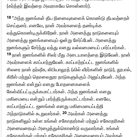
(கர்த்தர் இவற்றை அவராகவே சொன்னார்).
18
“அந்த ஜனங்கள் தீய நினைவுகளைக் கொண்டு தீயவற்றைச்
செய்தனர். எனவே, நான் அவர்களைத் தண்டிக்க
வந்துகொண்டிருக்கிறேன். நான் அனைத்து நாடுகளையும்
அனைத்து ஜனங்களையும் ஒன்று சேர்ப்பேன். அனைத்து
ஜனங்களும் சேர்ந்து வந்து எனது வல்லமையைப் பார்ப்பார்கள்.
19
நான் ஜனங்களில் சிலர் மீது அடையாளத்தை இடுவேன். நான்
அவர்களைக் காப்பாற்றுவேன். காப்பாற்றப்பட்ட ஜனங்களில்
சிலரை நான் தர்ஷீசு, லிபியாலூத் (வில் வீரர்களின் நாடு), தூபால்,
கிரீஸ் மற்றும் தொலைதூர நாடுகளுக்கும் அனுப்புவேன். அந்த
ஜனங்கள் என்றும் எனது போதனைகளைக்
கேள்விப்பட்டிருக்கமாட்டார்கள். அந்த ஜனங்கள் எனது
மகிமையை என்றும் பார்த்திருக்கமாட்டார்கள். எனவே,
காப்பாற்றப்பட்ட ஜனங்கள் எனது மகிமையைப்பற்றி
அந்நாடுகளில் கூறுவார்கள்.
20
அவர்கள் அனைத்து
நாடுகளிலும் உள்ள உங்கள் சகோதரர்கள் மற்றும் சகோதரிகள்
அனைவரையும் அழைத்துக்கொண்டு வருவார்கள். உங்கள்
சகோதரர்கள் மற்றும் சகோதரிகள் அனைவரையும் அவர்கள்