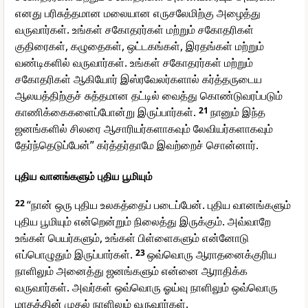
எனது பரிசுத்தமான மலையான எருசலேமிற்கு அழைத்து
வருவார்கள். உங்கள் சகோதரர்கள் மற்றும் சகோதரிகள்
குதிரைகள், கழுதைகள், ஒட்டகங்கள், இரதங்கள் மற்றும்
வண்டிகளில் வருவார்கள். உங்கள் சகோதரர்கள் மற்றும்
சகோதரிகள் ஆகியோர் இஸ்ரவேலர்களால் கர்த்தருடைய
ஆலயத்திற்குச் சுத்தமான தட்டில் வைத்து கொண்டுவரப்படும்
காணிக்கைகளைப்போன்று இருப்பார்கள்.
21
நானும் இந்த
ஜனங்களில் சிலரை ஆசாரியர்களாகவும் லேவியர்களாகவும்
தேர்ந்தெடுப்பேன்” கர்த்தர்தாமே இவற்றைச் சொன்னார்.
புதிய வானங்களும் புதிய பூமியும்
22
“நான் ஒரு புதிய உலகத்தைப் படைப்பேன். புதிய வானங்களும்
புதிய பூமியும் என்றென்றும் நிலைத்து இருக்கும். அவ்வாறே
உங்கள் பெயர்களும், உங்கள் பிள்ளைகளும் என்னோடு
எப்பொழுதும் இருப்பார்கள்.
23
ஒவ்வொரு ஆராதனைக்குரிய
நாளிலும் அனைத்து ஜனங்களும் என்னை ஆராதிக்க
வருவார்கள். அவர்கள் ஒவ்வொரு ஓய்வு நாளிலும் ஒவ்வொரு
மாதத்தின் முதல் நாளிலும் வருவார்கள்.