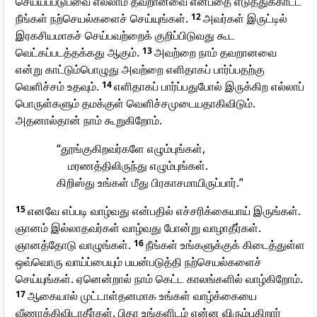
செய்யப்படுபவை எல்லாம் தவறானவை என்பதை எடுத்துக்காட்ட
நீங்கள் நற்செயல்களைச் செய்யுங்கள்.
12
அவர்கள் இருட்டில்
இரகசியமாகச் செய்பவற்றைக் குறிப்பிடுவது கூட
வெட்கப்படத்தக்கது ஆகும்.
13
அவற்றை நாம் தவறானவை
என்று காட்டும்பொழுது அவற்றை எளிதாகப் பார்ப்பதற்கு
வெளிச்சம் உதவும்.
14
எளிதாகப் பார்ப்பதுபோல் இருக்கிற எல்லாப்
பொருள்களும் தமக்குள் வெளிச்சமுடையதாகிவிடும்.
அதனால்தான் நாம் கூறுகிறோம்.
“தூங்குகிறவர்களே எழும்புங்கள்,
மரணத்திலிருந்து எழும்புங்கள்.
கிறிஸ்து உங்கள் மீது பிரகாசமாயிருப்பார்.”
15
எனவே எப்படி வாழ்வது என்பதில் எச்சரிக்கையாய் இருங்கள்.
ஞானம் இல்லாதவர்கள் வாழ்வது போன்று வாழாதீர்கள்.
ஞானத்தோடு வாழுங்கள்.
16
நீங்கள் உங்களுக்குக் கிடைத்துள்ள
ஒவ்வொரு வாய்ப்பையும் பயன்படுத்தி நற்செயல்களைச்
செய்யுங்கள். ஏனென்றால் நாம் கெட்ட காலங்களில் வாழ்கிறோம்.
17
ஆகையால் முட்டாள்தனமாக உங்கள் வாழ்க்கையை
வீணாக்கிவிடாதீர்கள். பிதா உங்களிடம் என்ன விரும்புகிறார்