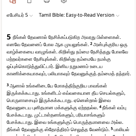
எபேசியர் 5
Tamil Bible: Easy-to-Read Version
5
நீங்கள் தேவனால் நேசிக்கப்படுகிற அவரது பிள்ளைகள்.
எனவே தேவனைப் போல ஆக முயலுங்கள்.
2
அன்புக்குரிய ஒரு
வாழ்க்கையை வாழுங்கள். கிறிஸ்து நம்மை நேசித்தது போலவே
மற்றவர்களை நேசியுங்கள். கிறிஸ்து தம்மையே நமக்கு
ஒப்புக்கொடுத்துவிட்டார். இனிய நறுமணம் உடைய
காணிக்கையாகவும், பலியாகவும் தேவனுக்குத் தம்மைத் தந்தார்.
3
ஆனால் உங்களிடையே மோகத்திற்குறிய பாவங்கள்
இருக்கக்கூடாது. உங்களிடம் எவ்வகையான தீய செயல்களும்,
பொருளாசையும் இருக்கக்கூடாது. ஏனென்றால் இவை
தேவனுடைய புனிதமான மக்களுக்கு ஏற்றதல்ல.
4
நீங்கள் வம்பு
பேசக்கூடாது. முட்டாள்தனங்களும், பரியாசங்களும்
பேசக்கூடாது. இவை உங்களுக்குப் பொருத்தமானவை அல்ல.
நீங்கள் தேவனுக்கு ஸ்தோத்திரம் செலுத்த வேண்டும்.
5
பாலியல்