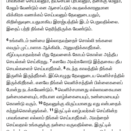
பாவங்கள் செய்பவனும், தீயசெயல் புரிபவனும், தனக்கு மேலும்,
மேலும் வேண்டும் என ஆசைப்படும் சுயநலக்காரனுமான
விக்கிரக வணக்கம் செய்பவனும் தேவனுடையதும்,
கிறிஸ்துவுடையதுமாகிய இராஜ்யத்தில் இடம் பெறுவதில்லை.
இதைப் பற்றி நீங்கள் தெரிந்திருக்க வேண்டும்.
6
உங்களிடம் உண்மை இல்லாதவற்றைச் சொல்லி உங்களை
எவரும் முட்டாளாக ஆக்கிவிட அனுமதிக்காதீர்கள்.
கீழ்ப்படியாதவர்கள் மீது தேவனைக் கோபம் கொள்ள அத்தீய
செயல்கள் செய்கிறது.
7
எனவே அவர்களோடு இத்தகைய தீய
செயல்களைச் செய்யாதீர்கள்.
8
கடந்த காலத்தில் நீங்கள்
இருளில் இருந்தீர்கள். இப்பொழுது தேவனுடைய வெளிச்சத்தில்
இருக்கிறீர்கள். எனவே நீங்கள் வெளிச்சத்தின் பிள்ளைகளைப்
போன்று நடக்கவேண்டும்.
9
வெளிச்சமானது எல்லாவகையான
நன்மைகளையும், சரியான வாழ்க்கையையும், உண்மையையும்
கொண்டு வரும்.
10
தேவனுக்கு விருப்பமானது எது என்பதைக்
கற்றுக்கொள்ளுங்கள்.
11
இருட்டில் வாழ்பவர்கள் செய்கின்ற
பாவங்களை எல்லாம் நீங்கள் செய்யாதீர்கள். அவற்றைச்
செய்வதால் உங்களுக்கு நன்மை வருவதில்லை. இருட்டில்