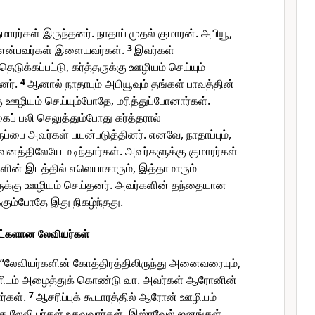
ாரர்கள் இருந்தனர். நாதாப் முதல் குமாரன். அபியூ,
் என்பவர்கள் இளையவர்கள்.
3
இவர்கள்
ெடுக்கப்பட்டு, கர்த்தருக்கு ஊழியம் செய்யும்
தனர்.
4
ஆனால் நாதாபும் அபியூவும் தங்கள் பாவத்தின்
 ஊழியம் செய்யும்போதே, மரித்துப்போனார்கள்.
ைப் பலி செலுத்தும்போது கர்த்தரால்
ுப்பை அவர்கள் பயன்படுத்தினர். எனவே, நாதாப்பும்,
வனத்திலேயே மடிந்தார்கள். அவர்களுக்கு குமாரர்கள்
ின் இடத்தில் எலெயாசாரும், இத்தாமாரும்
ருக்கு ஊழியம் செய்தனர். அவர்களின் தந்தையான
ும்போதே இது நிகழ்ந்தது.
ட்களான லேவியர்கள்
“லேவியர்களின் கோத்திரத்திலிருந்து அனைவரையும்,
டம் அழைத்துக் கொண்டு வா. அவர்கள் ஆரோனின்
ர்கள்.
7
ஆசரிப்புக் கூடாரத்தில் ஆரோன் ஊழியம்
கு லேவியர்கள் உதவுவார்கள். இஸ்ரவேல் ஜனங்கள்