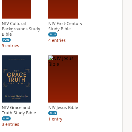
NIV Cultural
NIV First-Century
Backgrounds Study
Study Bible
Bible
PLUS
4
entries
PLUS
5
entries
NIV Grace and
NIV Jesus Bible
Truth Study Bible
PLUS
1
entry
PLUS
3
entries