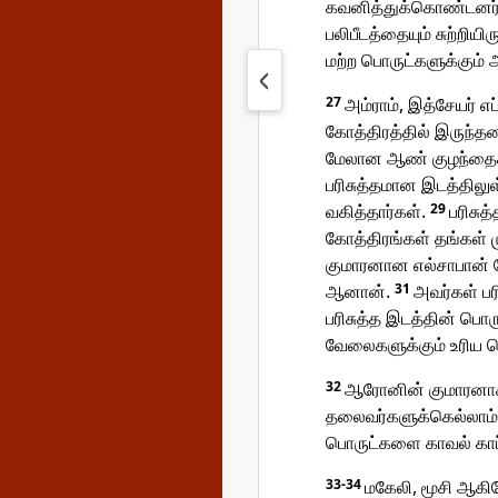
கவனித்துக்கொண்டனர். 
பலிபீடத்தையும் சுற்றிய
மற்ற பொருட்களுக்கும் 
27
அம்ராம், இத்சேயர் 
கோத்திரத்தில் இருந்த
மேலான ஆண் குழந்தை
பரிசுத்தமான இடத்திலுள
வகித்தார்கள்.
29
பரிசுத
கோத்திரங்கள் தங்கள்
குமாரனான எல்சாபான் 
ஆனான்.
31
அவர்கள் பரி
பரிசுத்த இடத்தின் பொ
வேலைகளுக்கும் உரிய ப
32
ஆரோனின் குமாரனாக
தலைவர்களுக்கெல்லாம்
பொருட்களை காவல் காப்
33-34
மகேலி, மூசி ஆகிய