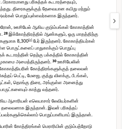
பிரகாரமானது பரிசுத்தக் கூடாரத்தையும்,
ிருந்தது. திரைகளுக்குத் தேவையான கயிறு மற்றும்
அவர்கள் பொறுப்புள்ளவர்களாக இருந்தனர்.
எப்ரோன், ஊசியேல் ஆகிய குடும்பங்கள் கோகாத்தின்
ன.
28
இக்கோத்திரத்தில் ஆண்களும், ஒரு மாதத்திற்கு
களுமாக 8,300
[
a
]
பேர் இருந்தனர். கோகாத்தியர்கள்
்ள பொருட்களைப் பாதுகாக்கும் பொறுப்பு
்தக் கூடாரத்தின் தெற்கு பக்கத்தில் கோகாத்தின்
 முகாமை அமைத்திருந்தனர்.
30
ஊசியேலின்
கோகாத்தியரின் கோத்திரங்களுக்குத் தலைவன்
சுத்தப் பெட்டி, மேஜை, குத்து விளக்கு, பீடங்கள்,
ருட்கள், தொங்கு திரை, அங்குள்ள அனைத்து
ொருட்களையும் காத்து வந்தனர்.
ிய ஆசாரியன் எலெயாசார் லேவியர்களின்
 தலைவனாக இருந்தான். இவன் பரிசுத்தப்
பவர்களுக்கெல்லாம் பொறுப்பாளியாய் இருந்தான்.
ோரின் கோத்திரங்கள் மெராரியின் குடும்பத்தோடு