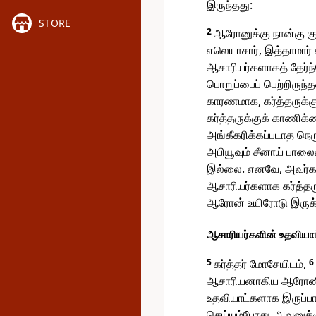
இருந்தது:
STORE
2
ஆரோனுக்கு நான்கு கும
எலெயாசார், இத்தாமார
ஆசாரியர்களாகத் தேர்ந்த
பொறுப்பைப் பெற்றிருந்
காரணமாக, கர்த்தருக்கு
கர்த்தருக்குக் காணிக்க
அங்கீகரிக்கப்படாத நெர
அபியூவும் சீனாய் பாலை
இல்லை. எனவே, அவர்கள
ஆசாரியர்களாக கர்த்த
ஆரோன் உயிரோடு இருக்க
ஆசாரியர்களின் உதவியா
5
கர்த்தர் மோசேயிடம்,
6
ஆசாரியனாகிய ஆரோனி
உதவியாட்களாக இருப்பா
செய்யும்போது, அவனுக்