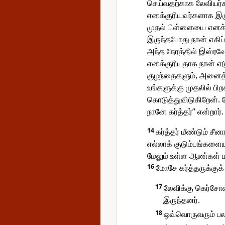
செய்வதற்காக லேவியர்க
எனக்குரியவர்களாக இர
முதல் பிள்ளையை எனக்
இருந்தபோது நான் எகிப
அந்த நேரத்தில் இஸ்ரவ
எனக்குரியதாக நான் எட
குழந்தைகளும், அனைத்
உங்களுக்கு முதலில் பி
கொடுத்துவிடுகிறேன்.
நானே கர்த்தர்” என்றார்.
14
கர்த்தர் மீண்டும் 
எல்லாக் குடும்பங்களை
மேலும் உள்ள ஆண்கள் ம
16
மோசே கர்த்தருக்குக்
17
லேவிக்கு கெர்சோன
இருந்தனர்.
18
ஒவ்வொருவரும் பல