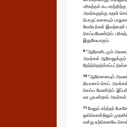
பரிசுத்தக் கூடாரத்திற
அவர்களுக்கு உதவி செய
பொருட்களையும் பாதுக
லேவியர்கள் இவற்றைச் 
செய்யவேண்டும். பரிசு
இதுவேயாகும்.
9
“ஆரோனிடமும் அவனது 
அவர்கள் ஆரோனுக்கும்
தேர்ந்தெடுக்கப்பட்டுள்
10
“ஆரோனையும் அவனது
நியமனம் செய். அவர்க
செய்ய வேண்டும். இப்ப
வர முயன்றால் அவர்கள்
11
மேலும் கர்த்தர் மோச
ஒவ்வொன்றிலும் முதலில
என்று ஏற்கெனவே சொல்