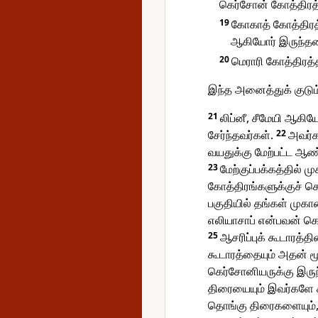
கெர்சோன் கோத்திரத்தி
19
கோகாத் கோத்திரத்
ஆகியோர் இருந்தன
20
மெராரி கோத்திரத்தி
இந்த அனைத்துக் குடும்
21
லிப்னீ, சீமேயி ஆகி
சேர்ந்தவர்கள்.
22
அவர்க
வயதுக்கு மேற்பட்ட ஆண
23
மேற்குப்பக்கத்தில
கோத்திரங்களுக்குச் சொல
பகுதியில் தங்கள் மு
எலியாசாப் என்பவன் க
25
ஆசரிப்புக் கூடாரத்த
கூடாரத்தையும் அதன் ம
கெர்சோனியருக்கு இருந்
திரையையும் இவர்களே
தொங்கு திரைகளையும், 