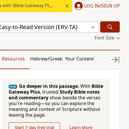
h
with Bible Gateway Plus.
LOG IN/SIGN UP
 Easy-to-Read Version (ERV-TA)
Font Size
Resources
Hebrew/Greek
Your Content
Go deeper in this passage.
With
Bible
PLUS
Gateway Plus
, trusted
Study Bible notes
and commentary
show beside the verses
you're reading—so you can explore the
meaning and context of Scripture without
leaving the page.
Start 7-day free trial
Learn More