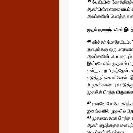
39
லேவியின் கோத்திரத்
ஆண்பிள்ளைகளையும் கணக
அவர்களின் மொத்த எண
முதல் குமாரர்களின் இட
40
கர்த்தர் மோசேயிடம்
குறைந்தது ஒரு மாதம
அவர்களின் பெயரையும் எ
இஸ்ரவேலில் முதலில் ப
என்று கூறியிருந்தேன்.
எடுத்துக்கொள்வேன். இ
மிருகங்களையும் எடுத்த
முதலில் பிறந்த மிருகங
42
எனவே மோசே, கர்த்த
ஜனங்களில் முதலில் ப
43
முதலாவதாக பிறந்த 
ஆண் குழந்தைகளையும், 
பெயர்கள் இருந்தன.