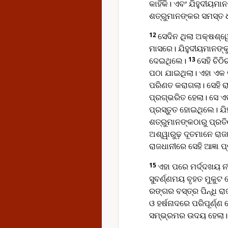
କାହିଁକି। ଏବଂ ଯିହୁଦୀୟ
ଶତ୍ରୁମାନଙ୍କର ସମସ୍ତ ଧ
12
ସେଦିନ ଥିଲା ଅକ୍ଷଶ୍
ମାସରେ। ଯିହୁଦୀୟମାନଙ୍କ
ଦେଇଥିଲେ।
13
ସେହି ଚିଠ
ପଠା ଯାଇଥିଲା। ଏହା ଏକ ବ
ପରିଣତ କରାଗଲା। ସେହି ର
ପ୍ରଗ୍ଭରିତ ହେଲା। ସେ ଏ
ପ୍ରସ୍ତୁତ ହୋଇଥିଲେ। ଯ
ଶତ୍ରୁମାନଙ୍କଠାରୁ ପ୍ରତ
ଅଶ୍ୱାରୁଢ଼ ଦୂତମାନେ ରାଜ
ରାଜଧାନୀରେ ସେହି ଆଜ୍ଞା ପ
15
ଏହା ପରେ ମର୍ଦ୍ଦଖୟ ନୀ
ସୁବର୍ଣ୍ଣମୟ ବୃହତ ମୁକୁଟ
ରଙ୍ଗର ବସ୍ତ୍ର ପିନ୍ଧି ରା
ଓ ହର୍ଷନାଦରେ ପରିପୂର୍ଣ୍ଣ
ସମ୍ଭ୍ରମର ଉଦୟ ହେଲା।