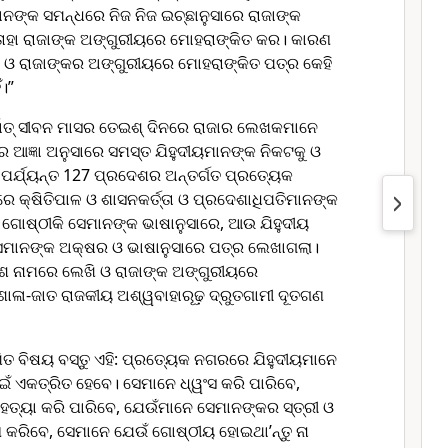
ାନଙ୍କ ସମନ୍ଧରେ ନିଜ ନିଜ ଇଚ୍ଛାନୁସାରେ ରାଜାଙ୍କ
 ତାହା ରାଜାଙ୍କ ଅଙ୍ଗୁରୀୟରେ ମୋହରାଙ୍କିତ କର। କାରଣ
 ଓ ରାଜାଙ୍କର ଅଙ୍ଗୁରୀୟରେ ମୋହରାଙ୍କିତ ପତ୍ର କେହି
ଁ।”
୍ଥାତ୍ ସୀବନ ମାସର ତେଇଶ୍ ଦିନରେ ରାଜାର ଲେଖକମାନେ
ର ଆଜ୍ଞା ଅନୁସାରେ ସମସ୍ତ ଯିହୁଦୀୟମାନଙ୍କ ନିକଟକୁ ଓ
ଶ ପର୍ଯ୍ୟନ୍ତ 127 ପ୍ରଦେଶର ଅନ୍ତର୍ଗତ ପ୍ରତ୍ୟେକ
େ କ୍ଷିତିପାଳ ଓ ଶାସନକର୍ତ୍ତା ଓ ପ୍ରଦେଶାଧିପତିମାନଙ୍କ
କ ଗୋଷ୍ଠୀକି ସେମାନଙ୍କ ଭାଷାନୁସାରେ, ଆଉ ଯିହୁଦୀୟ
େମାନଙ୍କ ଅକ୍ଷର ଓ ଭାଷାନୁସାରେ ପତ୍ର ଲେଖାଗଲା।
ଶ ନାମରେ ଲେଖି ଓ ରାଜାଙ୍କ ଅଙ୍ଗୁରୀୟରେ
ାଳା-ଜାତ ରାଜକୀୟ ଅଶ୍ୱବାହାରୂଢ଼ ଦ୍ରୁତଗାମୀ ଦୂତଗଣ
ଖିତ ବିଷୟ ବସ୍ତୁ ଏହି: ପ୍ରତ୍ୟେକ ନଗରରେ ଯିହୁଦୀୟମାନେ
ଁ ଏକତ୍ରିତ ହେବେ। ସେମାନେ ଧ୍ୱଂସ କରି ପାରିବେ,
 ହତ୍ୟା କରି ପାରିବେ, ଯେଉଁମାନେ ସେମାନଙ୍କର ସ୍ତ୍ରୀ ଓ
 କରିବେ, ସେମାନେ ଯେଉଁ ଗୋଷ୍ଠୀୟ ହୋଇଥା’ନ୍ତୁ ନା