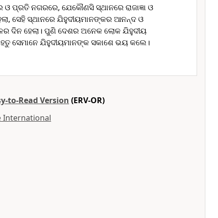
 ଓ ପ୍ରତି ନଗରରେ, ଯେକୌଣସି ସ୍ଥାନରେ ରାଜାଜ୍ଞା ଓ
ଲା, ସେହି ସ୍ଥାନରେ ଯିହୁଦୀୟମାନଙ୍କର ଆନନ୍ଦ ଓ
 ଦିନ ହେଲା। ପୁଣି ଦେଶର ଅନେକ ଲୋକ ଯିହୁଦୀୟ
େତୁ ସେମାନେ ଯିହୁଦୀୟମାନଙ୍କ ସକାଶେ ଭୟ କଲେ।
sy-to-Read Version
(ERV-OR)
 International