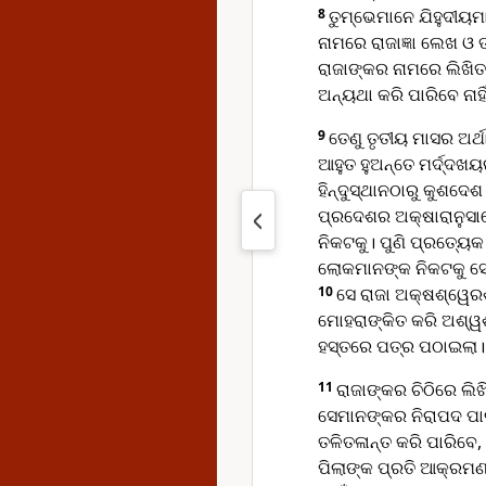
8
ତୁମ୍ଭେମାନେ ଯିହୁଦୀୟମ
ନାମରେ ରାଜାଜ୍ଞା ଲେଖ ଓ
ରାଜାଙ୍କର ନାମରେ ଲିଖିତ
ଅନ୍ୟଥା କରି ପାରିବେ ନାହି
9
ତେଣୁ ତୃତୀୟ ମାସର ଅର
ଆହୁତ ହୁଅନ୍ତେ ମର୍ଦ୍ଦଖୟ
ହିନ୍ଦୁସ୍ଥାନଠାରୁ କୁଶଦେ
ପ୍ରଦେଶର ଅକ୍ଷାରାନୁସାର
ନିକଟକୁ। ପୁଣି ପ୍ରତ୍ୟେ
ଲୋକମାନଙ୍କ ନିକଟକୁ ସ
10
ସେ ରାଜା ଅକ୍ଷଶ୍ୱେର
ମୋହରାଙ୍କିତ କରି ଅଶ୍ୱଶ
ହସ୍ତରେ ପତ୍ର ପଠାଇଲା।
11
ରାଜାଙ୍କର ଚିଠିରେ ଲି
ସେମାନଙ୍କର ନିରାପଦ ପାଇ
ତଳିତଳାନ୍ତ କରି ପାରିବେ,
ପିଲାଙ୍କ ପ୍ରତି ଆକ୍ରମଣ