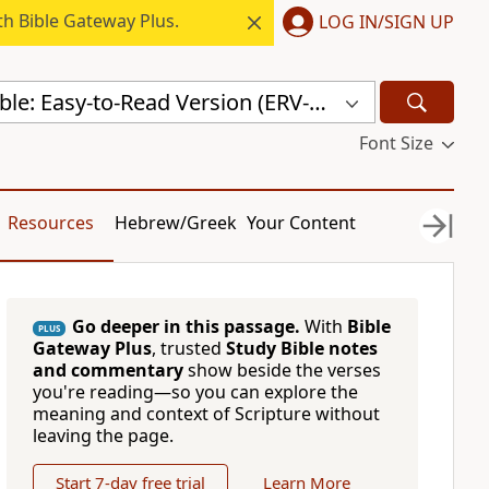
h Bible Gateway Plus.
LOG IN/SIGN UP
Odia Holy Bible: Easy-to-Read Version (ERV-OR)
Font Size
Resources
Hebrew/Greek
Your Content
Go deeper in this passage.
With
Bible
PLUS
Gateway Plus
, trusted
Study Bible notes
and commentary
show beside the verses
you're reading—so you can explore the
meaning and context of Scripture without
leaving the page.
Start 7-day free trial
Learn More