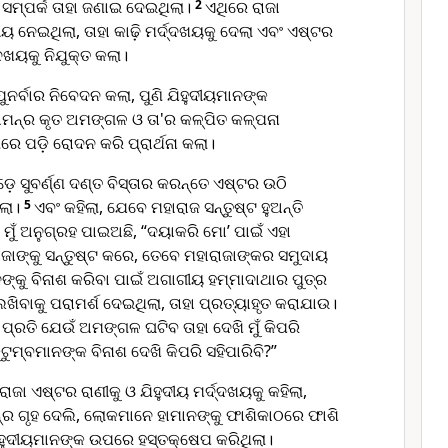
 ସମ୍ପର୍କ ତାହା ଜଣାଇ ଦେଇଥିଲା।
2
ଏଥିରେ ରାଜା
ରୀୟ ନେଇଥିଲା, ତାହା କାଢ଼ି ମର୍ଦ୍ଦଖୟକୁ ଦେଲା ଏବଂ ଏଷ୍ଟର
୍ଦଖୟକୁ ନିଯୁକ୍ତ କଲା।
ନର୍ବାର ନିବେଦନ କଲା, ପୁଣି ଯିହୁଦୀୟମାନଙ୍କ
ମ‌ନ୍‌ର କୃତ ଅମଙ୍ଗଳ ଓ ତା'ର କଳ୍ପିତ କଳ୍ପନା
ରେ ପଡ଼ି ରୋଦନ କରି ପ୍ରାର୍ଥନା କଲା।
଼େ ସୁବର୍ଣ୍ଣ ଦଣ୍ତ ବିସ୍ତାର କରନ୍ତେ ଏଷ୍ଟର ଉଠି
େଲା।
5
ଏବଂ କହିଲା, ଯେବେ ମହାରାଜ ସନ୍ତୁଷ୍ଟ ହୁଅନ୍ତି
 ମୁଁ ଅନୁଗ୍ରହ ପାଇଅଛି, “ଦୟାକରି ମୋ’ ପାଇଁ ଏହା
ାଜାଙ୍କୁ ସନ୍ତୁଷ୍ଟ କରେ, ତେବେ ମହାରାଜାଙ୍କର ସମୁଦାୟ
ଙ୍କୁ ବିନାଶ କରିବା ପାଇଁ ଅଗାଗୀୟ ହମ୍ମାଦାଥାର ପୁତ୍ର
ିବାକୁ ପରାମର୍ଶ ଦେଇଥିଲା, ତାହା ପ୍ରତ୍ୟାହୃତ କରାଯାଉ।
୍ରତି ଯେଉଁ ଅମଙ୍ଗଳ ଘଟିବ ତାହା ଦେଖି ମୁଁ କିପରି
ୁଟୁମ୍ବମାନଙ୍କ ବିନାଶ ଦେଖି କିପରି ସହିପାରିବି?”
ଜା ଏଷ୍ଟର ରାଣୀକୁ ଓ ଯିହୁଦୀୟ ମର୍ଦ୍ଦଖୟକୁ କହିଲା,
‌ନ୍‌ର ଗୃହ ଦେଲି, ଲୋକମାନେ ହାମା‌ନଙ୍କୁ ଫାଶିକାଠରେ ଫାଶି
ିହୁଦୀୟମାନଙ୍କ ଉପରେ ହସ୍ତକ୍ଷେପ କରିଥିଲା।