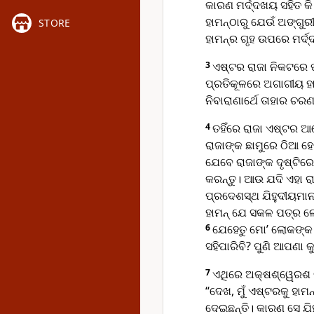
କାରଣ ମର୍ଦ୍ଦଖୟ ସହିତ କି
ହାମ‌ନ୍‌ଠାରୁ ଯେଉଁ ଅଙ୍ଗୁ
STORE
ହାମ‌ନ୍‌ର ଗୃହ ଉପରେ ମର୍ଦ
3
ଏଷ୍ଟର ରାଜା ନିକଟରେ ପୁ
ପ୍ରତିକୂଳରେ ଅଗାଗୀୟ ହା
ନିବାରାଣାର୍ଥେ ତାହାର ଚରଣ
4
ତହିଁରେ ରାଜା ଏଷ୍ଟର ଆଡ
ରାଜାଙ୍କ ଛାମୁରେ ଠିଆ ହ
ଯେବେ ରାଜାଙ୍କ ଦୃଷ୍ଟିରେ
କରନ୍ତୁ। ଆଉ ଯଦି ଏହା ର
ପ୍ରଦେଶସ୍ଥ ଯିହୁଦୀୟମାନ
ହାମନ୍ ଯେ ସକଳ ପତ୍ର ଲେଖ
6
ଯେହେତୁ ମୋ’ ଲୋକଙ୍କ ପ
ସହିପାରିବି? ପୁଣି ଆପଣା କ
7
ଏଥିରେ ଅକ୍ଷଶ୍ୱେରଶ ରା
“ଦେଖ, ମୁଁ ଏଷ୍ଟରକୁ ହାମ
ଦେଇଛନ୍ତି। କାରଣ ସେ ଯ