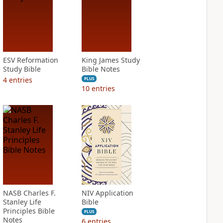
ESV Reformation
King James Study
Study Bible
Bible Notes
4
entries
PLUS
10
entries
NASB Charles F.
NIV Application
Stanley Life
Bible
Principles Bible
PLUS
Notes
6
entries