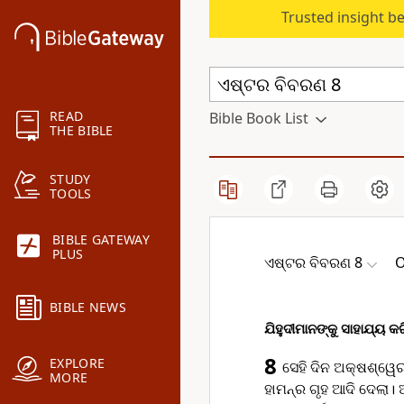
Trusted insight b
READ
Bible Book List
THE BIBLE
STUDY
TOOLS
BIBLE GATEWAY
PLUS
ଏଷ୍ଟର ବିବରଣ 8
O
BIBLE NEWS
ଯିହୁଦୀମାନଙ୍କୁ ସାହାଯ୍ୟ 
8
EXPLORE
ସେହି ଦିନ ଅକ୍ଷଶ୍ୱେ
MORE
ହାମ‌ନ୍‌ର ଗୃହ ଆଦି ଦେଲା