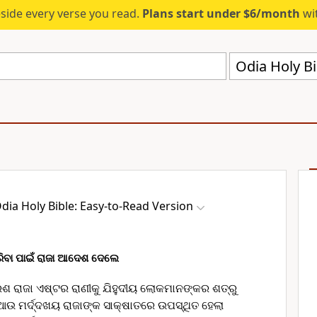
eside every verse you read.
Plans start under $6/month
wit
dia Holy Bible: Easy-to-Read Version
କରିବା ପାଇଁ ରାଜା ଆଦେଶ ଦେଲେ
ରଶ ରାଜା ଏଷ୍ଟର ରାଣୀକୁ ଯିହୁଦୀୟ ଲୋକମାନଙ୍କର ଶତ୍ରୁ
। ଆଉ ମର୍ଦ୍ଦଖୟ ରାଜାଙ୍କ ସାକ୍ଷାତରେ ଉପସ୍ଥିତ ହେଲା