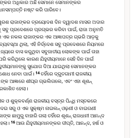
ମାନଙ୍କର ଅଧିକାର ଅଛି ସେମାନେ ସେମାନଙ୍କର
ନସମ୍ପତ୍ତି ନଷ୍ଟ କରି ପାରିବେ।
ୱେରଶ ରାଜାଙ୍କର ତ୍ରୟୋଦଶ ଦିନ ଦ୍ୱାଦଶ ମାସର ଅଦାର
ୁ ସବୁ ପ୍ରଦେଶରେ ପ୍ରଗ୍ଭର କରିବା ପାଇଁ, ରାଜା ଅନୁମତି
ିର ଏକ ନକଲ ରାଜାଙ୍କର ଏକ ଆଜ୍ଞାପତ୍ର ଗ୍ଭରି ଆଡ଼କୁ
୍ୟବସ୍ଥା ଥିଲା, ଏହି ନିର୍ଦ୍ଦେଶ ସବୁ ପ୍ରଦେଶରେ ନିୟମରେ
ାଜ୍ୟରେ ବାସ କରୁଥିବା ସବୁଜାତୀୟ ଲୋକଙ୍କ ପାଇଁ ତାହା
ପରି କରିଥିଲେ କାରଣ ଯିହୁଦୀୟମାନେ ସେହି ଦିନ ପାଇଁ
ିହୁଦୀୟମାନଙ୍କୁ ସୁଯୋଗ ଦିଆ ଯାଇଥିଲା ସେମାନଙ୍କର
ିଶୋଧ ନେବା ପାଇଁ।
14
ତହିଁରେ ଦ୍ରୁତଗାମୀ ରାଜକୀୟ
ାଙ୍କ ଆଜ୍ଞାରେ ଶୀଘ୍ର ଗ୍ଭଲିଗଲେ, ଏବଂ ଏହା ଶୂଶନ୍
୍ରକାଶିତ ହେଲା।
ଳ ଓ ଶୁକ୍ଳବର୍ଣ୍ଣ ରାଜକୀୟ ବସ୍ତ୍ର ପିନ୍ଧି ମସ୍ତକରେ
 ଦେଇ ସରୁ ଓ ଏକ ସୁକ୍ଷ୍ମ ନାଇଲନ୍ ଓଢ଼ଣୀ ଓ ବାଇଗଣୀ
ଜାଙ୍କ ଛାମୁରୁ ବାହାରି ଗଲା ତହିଁରେ ଶୂଶନ୍ ରାଜଧାନୀ ଆନନ୍ଦ
 ହେଲା।
16
ଆଉ ଯିହୁଦୀୟମାନଙ୍କର ଦୀପ୍ତି, ଆନନ୍ଦ, ହର୍ଷ ଓ