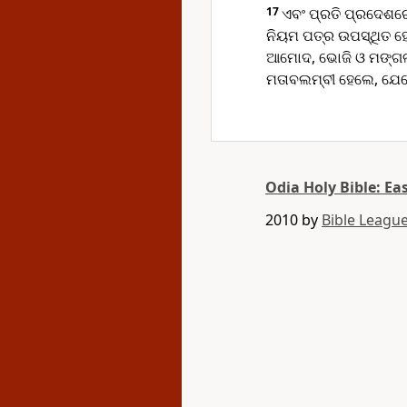
17
ଏବଂ ପ୍ରତି ପ୍ରଦେଶରେ
ନିୟମ ପତ୍ର ଉପସ୍ଥିତ ହେ
ଆମୋଦ, ଭୋଜି ଓ ମଙ୍ଗଳର
ମତାବଲମ୍ବୀ ହେଲେ, ଯେହ
Odia Holy Bible: Ea
2010 by
Bible League