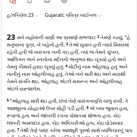
હઝકિયેલ 23
Gujarati: પવિત્ર બાઈબલ
23
મને યહોવાની વાણી આ પ્રમાણે સંભળાઇ:
2
તેમણે કહ્યું, “હે
મનુષ્યના પુત્ર, બે બહેનો હતી.
3
તેઓ યુવાન હતી ત્યારે મિસરમાં
રહેતી હતી જે વારાંગના બની ગઇ હતી, ત્યાં જ તેમને ચુંબન,
આલિંગન અને સ્તનોના મર્દનનો અનુભવ થઇ ચૂક્યો હતો અને
તેમનું કૌમાર્ય હરાઇ ચૂક્યું હતું.
4
મોટીનું નામ ઓહલાહ હતું અને
નાનીનું નામ ઓહલીબાહ હતું. તેઓ બંને મારી થઇ અને મારાથી
તેમને સંતતિ થઇ. ઓહલાહ એટલે સમરૂન અને ઓહલીબાહ
એટલે યરૂશાલેમ.
5
“ઓહલાહ મારી થઇ હતી, છતાં તેણે વારાંગનાવૃત્તિ ચાલુ રાખી. તે
આશ્શૂરના યોદ્ધાઓ ઉપર મોહી પડી હતી.
6
એ બધા જુવાન હતા,
રૂપાળા હતા અને જાંબલી રંગના પોશાકમાં શોભતા હતા. કોઇ
લશ્કરી અમલદાર હતા. કોઇ અધિકારીઓ હતા, કોઇ ઘોડેસવાર
હતા.
7
તેથી તેણે પસંદ કરેલા આશ્શૂરી પુરુષો સાથે વ્યભિચારનું પાપ