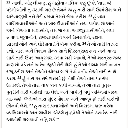
22
આથી, ઓહલીબાહ, હું યહોવા માલિક, કહું છું કે, ‘તારા જે
પ્રેમીઓથી તું કંટાળી ગઇ છે તેમને જ હું તારી સામે ઉશ્કેરીશ અને
ચારેબાજુથી તને ઘેરી વળવા તેમને ભેગા કરીશ.
23
હું બધા
બાબિલવાસીઓને અને ખાલદીવાસીઓને તથા પકોદ, શોઆને
અને કોઆના માણસોને, તેમ જ બધા આશ્શૂરવાસીઓને, બધા
રૂપાળા જુવાનોને, રાજ્યપાલોને અને ઉમરાવોને, રથના
સારથીઓને અને ઘોડેસવારોને ભેગા કરીશ.
24
તેઓ તારી વિરુદ્ધ
રથો, ગાડાં અને વિશાળ સૈન્ય સાથે શિરસ્ત્રાણ ઢાલ અને ભાલા
સાથે તારી ઉપર આક્રમણ કરવા ચઢી આવશે, તેઓ શસ્ત્રસજ્જ
માણસો વડે તને ચારેબાજુથી ઘેરી લેશે. હું તેઓ સમક્ષ મારી બાબત
રજૂ કરીશ અને તેઓને યોગ્ય લાગે તેવો વર્તાવ તેઓ તારી સાથે
કરશે.
25
હું તારા પર રોષે ભરાયો છું. તેથી તેઓ તારા પર રોષ
ઉતારશે. તેઓ તારા નાક કાન કાપી નાખશે, તેઓ તારા પુત્ર-
પુત્રીને તારી પાસેથી લઇ લેશે. અને બાકીનું બધું અગ્નિમાં ભક્ષ્મ
થઇ જશે.
26
તેઓ તારા સુંદર પોશાક અને આભૂષણો તારી પાસેથી
છીનવી લેશે.
27
હું તારા સપનાઓનો અને મિસરમાં શરૂ કરેલાં
વ્યભિચારનો અંત લાવીશ. એટલે તું હવેથી તેઓને ક્યારેય તારી
આંખોથી લલચાવી નહિ શકે.’”