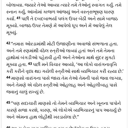
બોલાવ્યા. જ્યારે તેઓ આવ્યા ત્યારે તમે તેઓનું સ્વાગત કર્યું. તમે
સ્નાન કર્યું, આંખોમાં કાજળ આંજયું અને વસ્ત્રાભૂષણ ધારણ
કર્યા.
41
પછી તે દબદબાભર્યા પલંગ ઉપર બેઠી અને સામે બાજઠ
મૂક્યો. બાજઠ ઉપર તેમણે મેં આપેલો ધૂપ અને મેં આપેલું તેલ
મૂક્યું.
42
“તમારા ઓરડામાંથી મોટી ઉજાણીના અવાજો સંભળાતા હતા.
અને તમે રણમાંથી વંઠેલ સ્ત્રીઓ લાવ્યાં હતાં અને તમે તેમના
હાથોમાં બંગડીઓ પહેરાવી હતી અને તેઓના માથે સુંદર મુગટો
મૂક્યા હતા.
43
પછી મને વિચાર આવ્યો, ‘આ લોકો વારાંગનાવૃત્તિ
કરી કરીને વૃધ્ધ થઇ ગયેલી સ્ત્રીઓ સાથે વ્યભિચાર કરી રહ્યા છે.’
44
માણસો વારાંગના પાસે જાય તેમ તેઓ તેમની પાસે જવા લાગ્યા,
અને તેમણે એ વંઠેલ સ્ત્રીઓ ઓહલાહ અને ઓહલીબાહ પાસે
જવાનું ચાલું રાખ્યું છે.
45
“પણ સદાચારી માણસો તો તેમને વ્યભિચાર અને ખૂનના પાપોને
કારણે સજા કરશે, કારણ, એ લોકોએ વ્યભિચારનું પાપ આચર્યુ છે
અને એમના હાથ લોહીથી ખરડાયેલા છે.”
46