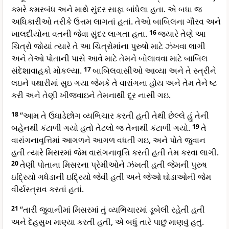
કમરે કમરબંધ અને માથે સુંદર સાફા બાંધેલા હતા. એ બધા જ
અધિકારીઓ તરીકે ઉત્તમ લાગતાં હતાં. તેઓ બાબિલના ગૌરવ અને
ખાલદીયોના વતની જેવા સુંદર લાગતા હતા.
16
જ્યારે તેણે આ
ચિત્રો જોયાં ત્યારે તે આ ચિત્રોમાંના પુરુષો માટે ઝંખવા લાગી
અને તેઓ પોતાની પાસે આવે માટે તેમને બોલાવવા માટે બાબિલ
સંદેશાવાહકો મોકલ્યા.
17
બાબિલવાસીઓ આવ્યા અને તે સ્ત્રીને
લઇને પથારીમાં સુઇ ગયા જેમકે તે વારાંગના હોય અને તેમ તેને ષ્ટ
કરી અને તેણી ખીજવાઇને તેમનાથી દૂર નાસી ગઇ.
18
“આમ તે ઉઘાડેછોગ વ્યભિચાર કરતી હતી તેથી છેલ્લે હું તેની
બહેનથી કંટાળી ગયો હતો તેટલો જ તેનાથી કંટાળી ગયો.
19
તે
વારાંગનાવૃત્તિમાં આગળને આગળ વધતી ગઇ, અને પોતે જુવાન
હતી ત્યારે મિસરમાં જેમ વારાંગનાવૃત્તિ કરતી હતી તેમ કરવા લાગી.
20
તેણી પોતાના મિસરના પ્રેમીઓને ઝંખતી હતી જેમની પુરુષ
ઇદ્રિયો ગધેડાની ઇદ્રિયો જેવી હતી અને જેઓ ઘોડાઓની જેમ
વીર્યસ્ત્રાવ કરતાં હતાં.
21
“તારી જુવાનીમાં મિસરમાં તું વ્યભિચારમાં ડૂબેલી રહેતી હતી
અને દેહસુખ માણ્યા કરતી હતી, એ બધું તારે પાછું માણવું હતું.