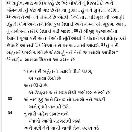
28
યહોવા મારા માલિક કહે છે: “જે લોકોને તું ધિક્કારે છે અને
જેમનાથી તું કંટાળી ગઇ છે તેમના હાથમાં હું તને સુપ્રત કરીશ.
29
અને તેઓ તને ધિક્કારે છે એટલે તેઓ તારા પરિશ્રમની કમાણી
ઝૂંટવી લેશે અને તને બિલકુલ ઉઘાડી અને નગ્ન કરી મૂકશે. આમ,
તું વારાંગના તરીકે ઉઘાડી પડી જઇશ.
30
તેં બીજી પ્રજાઓના
દેવોની પૂજા કરી અને તેઓની મૂર્તિઓથી તે પોતાને અપવિત્ર કરી
છે માટે આ સર્વ વિપત્તિઓ તારા પર લાવવામાં આવશે.
31
તું તારી
બહેનને પગલે ચાલી છે એટલે હું તને તેનો જ પ્યાલો આપીશ.”
32
યહોવા મારા માલિકના આ વચન છે:
“તારે તારી બહેનનો પ્યાલો પીવો પડશે,
એ પ્યાલો ઉંચો છે
અને ઊંડો છે.
એ ઉપહાર અને મશ્કરીથી છલોછલ ભરેલો છે.
33
એ તારાજી અને વિનાશનો પ્યાલો તને છાકટી
અને દુ:ખી બનાવી દેશે.
34
તું તારી બહેન સમરૂનનો
પ્યાલો આખો ગટગટાવી જશે
અને પછી તેને ભાંગી નાખી તેના કટકા વડે