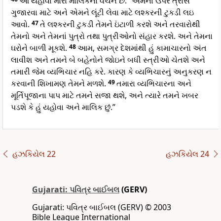
આ યહોવા મારા માલિકના વચન છે: “એમના ઉપર ત્રાસ
ગુજારવા માટે અને એમને લૂંટી લેવા માટે લશ્કરની ટુકડી લઇ
આવો.
47
તે લશ્કરની ટુકડી તેમને ઇંટાળી કરશે અને તરવારોથી
તેમનો અને તેમનાં પુત્રો તથા પુત્રીઓનો સંહાર કરશે. અને તેમના
ઘરોને બાળી મૂકશે.
48
આમ, સમગ્ર દેશમાંથી હું કામાચારનો અંત
લાવીશ અને તમને બે બહેનોને જોઇને બધી સ્ત્રીઓ ચેતશે અને
તમારી જેમ વ્યભિચાર નહિ કરે. કારણ કે વ્યભિચારનું અનુકરણ ન
કરવાની શિખામણ તેમને મળશે.
49
તમારા વ્યભિચારના અને
મૂર્તિપૂજાના પાપ માટે તમને સજા થશે, અને ત્યારે તમને ખબર
પડશે કે હું યહોવા અને માલિક છું.”
હઝકિયેલ 22
હઝકિયેલ 24
Gujarati: પવિત્ર બાઈબલ
(GERV)
Gujarati: પવિત્ર બાઈબલ (GERV) © 2003
Bible League International