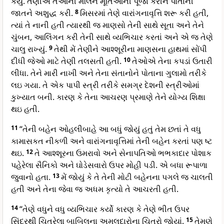
કર્યું. તેણીએ તેઓની મલિન મૂર્તિઓની પૂજા કરીને પોતાની
જાતને અશુદ્ધ કરી.
8
મિસરમાં તેણે વારાંગનાવૃત્તિ શરૂ કરી હતી,
ત્યાં તે નાની હતી ત્યારથી જ માણસો તેની સાથે સૂતા અને તેને
ચુંબન, આલિંગન કરી તેની સાથે વ્યભિચાર કરતાં અને એ જ તેણે
ચાલુ રાખ્યું.
9
તેથી મેં તેણીને આશ્શૂરીના માણસના હાથમાં સોંપી
દીધી જેઓ માટે તેણી તલસતી હતી.
10
તેઓએ તેના કપડાં ઉતારી
લીધા. તેને મારી નાખી અને તેના સંતાનોને પોતાના ગુલામો તરીકે
લઇ ગયા. તે એક પાપી સ્ત્રી તરીકે સમગ્ર દેશની સ્ત્રીઓમાં
કુખ્યાત બની. કારણ કે તેના આચરણ પ્રમાણે તેને યોગ્ય શિક્ષા
થઇ હતી.
11
“તેની બહેન ઓહલીબાહે આ બધું જોયું હતું તેમ છતાં તે વધુ
કામાસકત નીકળી અને વારાંગનાવૃત્તિમાં તેની બહેન કરતાં પણ ષ્ટ
થઇ.
12
તે આશ્શૂરના ઉમરાવો અને સેનાપતિઓ ભભકાદાર પોશાક
પહેરેલા સૈનિકો અને ઘોડેસવારો ઉપર મોહી પડી. એ બધા રૂપાળા
જુવાનો હતા.
13
મેં જોયું કે તે તેની મોટી બહેનના પગલે જ ચાલતી
હતી અને તેના જેવા જ અધમ કૃત્યો તે આચરતી હતી.
14
“તેણે વધુને વધુ વ્યભિચાર કર્યો કારણ કે તેણે ભીત ઉપર
સિંદૂરથી ચિતરેલા બાબિલના અમલદારોના ચિત્રો જોયાં.
15
તેમણે