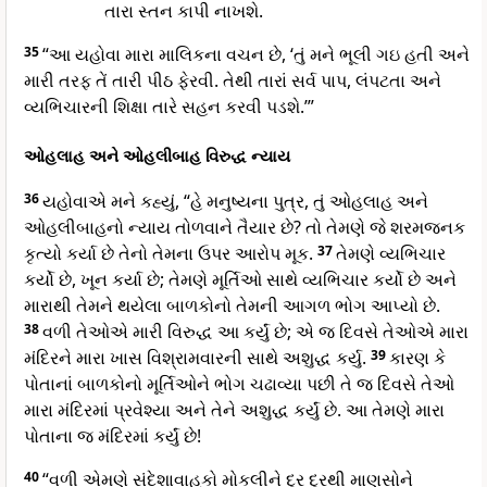
તારા સ્તન કાપી નાખશે.
35
“આ યહોવા મારા માલિકના વચન છે, ‘તું મને ભૂલી ગઇ હતી અને
મારી તરફ તેં તારી પીઠ ફેરવી. તેથી તારાં સર્વ પાપ, લંપટતા અને
વ્યભિચારની શિક્ષા તારે સહન કરવી પડશે.’”
ઓહલાહ અને ઓહલીબાહ વિરુદ્ધ ન્યાય
36
યહોવાએ મને કહ્યું, “હે મનુષ્યના પુત્ર, તું ઓહલાહ અને
ઓહલીબાહનો ન્યાય તોળવાને તૈયાર છે? તો તેમણે જે શરમજનક
કૃત્યો કર્યા છે તેનો તેમના ઉપર આરોપ મૂક.
37
તેમણે વ્યભિચાર
કર્યો છે, ખૂન કર્યા છે; તેમણે મૂર્તિઓ સાથે વ્યભિચાર કર્યો છે અને
મારાથી તેમને થયેલા બાળકોનો તેમની આગળ ભોગ આપ્યો છે.
38
વળી તેઓએ મારી વિરુદ્ધ આ કર્યું છે; એ જ દિવસે તેઓએ મારા
મંદિરને મારા ખાસ વિશ્રામવારની સાથે અશુદ્ધ કર્યુ.
39
કારણ કે
પોતાનાં બાળકોનો મૂર્તિઓને ભોગ ચઢાવ્યા પછી તે જ દિવસે તેઓ
મારા મંદિરમાં પ્રવેશ્યા અને તેને અશુદ્ધ કર્યું છે. આ તેમણે મારા
પોતાના જ મંદિરમાં કર્યું છે!
40
“વળી એમણે સંદેશાવાહકો મોકલીને દૂર દૂરથી માણસોને