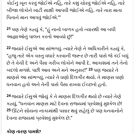
કોઈનું ખૂન કરવું જોઈએ નહિ, તારે કશું ચોરવું જોઈએ નહિ, તારે
બીજા લોકોને ખાટી સાક્ષી આપવી જોઈએ નહિ. તારે તારા માતા
પિતાને માન આપવું જોઈએ.’
”
21
પણ તેણે કહ્યું કે, “હું નાનો બાળક હતો ત્યારથી આ બધી
આજ્ઞાઓનું પાલન કરતો આવ્યો છું!”
22
જ્યારે ઈસુએ આ સાંભળ્યું. ત્યારે તેણે તે અધિકારીને કહ્યું કે,
“હજુ તારે એક વસ્તુ વધારે કરવાની જરૂર છે તારી પાસે જે કંઈ બધું
છે તે વેચી દે અને પૈસા ગરીબ લોકોને આપી દે. આકાશમાં તને તેનો
બદલો મળશે. પછી આવ અને મને અનુસર!”
23
પણ જ્યારે તે
માણસે આ સાંભળ્યું, ત્યારે તે ઘણો દિલગીર થયો. તે માણસ ઘણો
ધનવાન હતો અને તેની પાસે પૈસા રાખવા ઈચ્છતો હતો.
24
જ્યારે ઈસુએ જોયું કે તે માણસ દિલગીર થયો છે ત્યારે તેણે
કહ્યું, “ધનવાન માણસ માટે દેવના રાજ્યમાં પ્રવેશવું મુશ્કેલ છે!
25
ઊંટને સોયના નાકામાંથી પસાર થવું સહેલું છે પણ ધનવાનોને
દેવના રાજ્યમાં પ્રવેશવું મુશ્કેલ છે.”
કોણ તારણ પામશે?