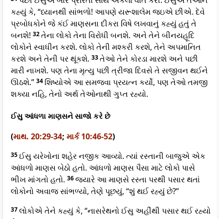
પછી ઈસુએ બાર પ્રેરિતો સાથે એકલા વાત કરી. ઈસુએ તેઓને
કહ્યું કે, “ધ્યાનથી સાંભળો! આપણે યરૂશાલેમ જઇએ છીએ. દેવે
પ્રબોધકોને જે કંઈ માણસના દીકરા વિષે લખવાનું કહ્યું હતું તે
બનશે!
32
તેના લોકો તેના વિરોધી બનશે. અને તેને બીનયહૂદિ
લોકોને સ્વાધીન કરશે. લોકો તેની મશ્કરી કરશે, તેને અપમાનિત
કરશે અને તેની પર થૂંકશે.
33
તેઓ તેને કોરડા મારશે અને પછી
મારી નાખશે. પણ તેના મૃત્યુ પછી ત્રીજા દિવસે તે સજીવન થઈને
ઊઠશે.”
34
શિષ્યોએ આ સમજવા પ્રયત્ન કર્યો, પણ તેઓ તમજી
શક્યા નહિ, તેનો અર્થ તેઓનાથી ગુપ્ત રહ્યો.
ઈસુ આંધળા માણસને સાજો કરે છે
(
માથ. 20:29-34
;
માર્ક 10:46-52
)
35
ઈસુ યરેખોના શહેર નજીક આવ્યો. ત્યાં રસ્તાની બાજુએ એક
આંધળો માણસ બેઠો હતો. આંધળો માણસ પૈસા માટે લોકો પાસે
ભીખ માંગતો હતો.
36
જ્યારે આ માણસે રસ્તા પરથી પસાર થતાં
લોકોનો અવાજ સાંભળ્યો, તેણે પૂછયું, “શું થઈ રહ્યું છે?”
37
લોકોએ તેને કહ્યું કે, “નાસરેથનો ઈસુ અહીંથી પસાર થઈ રહ્યો