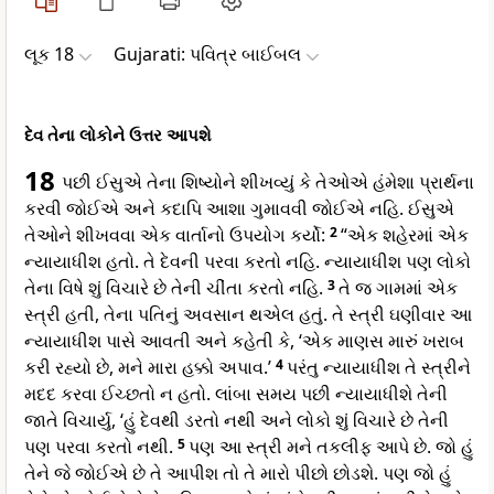
લૂક 18
Gujarati: પવિત્ર બાઈબલ
દેવ તેના લોકોને ઉત્તર આપશે
18
પછી ઈસુએ તેના શિષ્યોને શીખવ્યું કે તેઓએ હંમેશા પ્રાર્થના
કરવી જોઈએ અને કદાપિ આશા ગુમાવવી જોઈએ નહિ. ઈસુએ
તેઓને શીખવવા એક વાર્તાનો ઉપયોગ કર્યો:
2
“એક શહેરમાં એક
ન્યાયાધીશ હતો. તે દેવની પરવા કરતો નહિ. ન્યાયાધીશ પણ લોકો
તેના વિષે શું વિચારે છે તેની ચીંતા કરતો નહિ.
3
તે જ ગામમાં એક
સ્ત્રી હતી, તેના પતિનું અવસાન થએલ હતું. તે સ્ત્રી ઘણીવાર આ
ન્યાયાધીશ પાસે આવતી અને કહેતી કે, ‘એક માણસ મારું ખરાબ
કરી રહ્યો છે, મને મારા હક્કો અપાવ.’
4
પરંતુ ન્યાયાધીશ તે સ્ત્રીને
મદદ કરવા ઈચ્છતો ન હતો. લાંબા સમય પછી ન્યાયાધીશે તેની
જાતે વિચાર્યુ, ‘હું દેવથી ડરતો નથી અને લોકો શું વિચારે છે તેની
પણ પરવા કરતો નથી.
5
પણ આ સ્ત્રી મને તકલીફ આપે છે. જો હું
તેને જે જોઈએ છે તે આપીશ તો તે મારો પીછો છોડશે. પણ જો હું