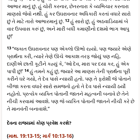
આભાર માનું છું. હું ચોરી કરનાર, છેતરનારા કે વ્યભિચાર કરનારા
માણસો જેવો નથી. હું કર ઉઘરાવનાર અધિકારી કરતાં વધારે સારો
છું તે માટે તારો આભારમાનું છું.
12
હું સારો છું, હું અઠવાડિયામાં બે
વાર ઉપવાસ કરું છું, અને મારી બધી કમાણીનો દશમો ભાગ આપુ
છું!’
13
“જકાત ઉઘરાવનાર પણ એકલો ઊભો રહ્યો. પણ જ્યારે એણે
પ્રાર્થના કરી, ત્યારે તેણે ઊચે આકાશ તરફ જોયું પણ નહિ.
દાણીએ છાતી કૂટીને કહ્યું કે, ‘ઓ દેવ, મારા પર દયા કર, હું એક
પાપી છું!’
14
હું તમને કહું છું, જ્યારે આ માણસ તેની પ્રાર્થના પૂરી
કરીને ઘરે ગયો, તે દેવ પાસે ન્યાયી હતો. પણ તે ફરોશી જે પોતાને
બીજા કરતા વધારે સારો સમજતો હતો તે દેવ પાસે ન્યાયી ઠર્યો
નહોતો. પ્રત્યેક વ્યક્તિ પોતાની જાતને મહત્વની બનાવે છે તેને
નીચી કરવામાં આવશે. પણ જે વ્યકિત પોતાની જાતને નીચી કરે છે
તે માનવંતી બનાવાશે.”
દેવના રાજ્યમાં કોણ પ્રવેશ કરશે?
(
માથ. 19:13-15
;
માર્ક 10:13-16
)