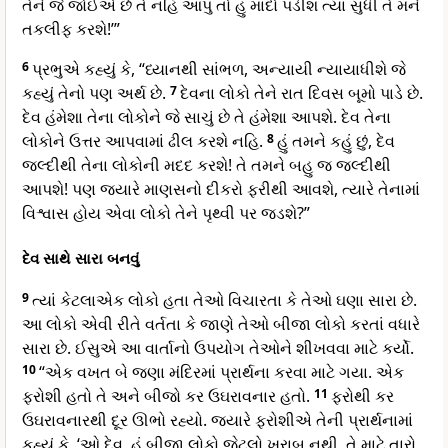
તેને જે જોઈએ છે તે નહિ આપુ તો હું માંદો પડીશ ત્યાં સુધી તે મને
તકલીફ કરશે!’”
6
પ્રભુએ કહ્યું કે, “ધ્યાનથી સાંભળ, અન્યાયી ન્યાયાધીશે જે
કહ્યું તેનો પણ અર્થ છે.
7
દેવના લોકો તેને રાત દિવસ બૂમો પાડે છે.
દેવ હંમેશા તેના લોકોને જે સાચું છે તે હંમેશા આપશે. દેવ તેના
લોકોને ઉત્તર આપવામાં ઢીલ કરશે નહિ.
8
હું તમને કહું છું, દેવ
જલ્દીથી તેના લોકોની મદદ કરશે! તે તમને બહુ જ જલ્દીથી
આપશે! પણ જ્યારે માણસનો દીકરો ફરીથી આવશે, ત્યારે તેનામાં
વિશ્વાસ હોય એવા લોકો તેને પૃથ્વી પર જડશે?”
દેવ સાથે સારા બનવું
9
ત્યાં કેટલાએક લોકો હતા તેઓ વિચારતા કે તેઓ ઘણા સારા છે.
આ લોકો એવી રીતે વર્તતા કે જાણે તેઓ બીજા લોકો કરતાં વધારે
સારા છે. ઈસુએ આ વાર્તાનો ઉપયોગ તેઓને શીખવવા માટે કર્યો.
10
“એક વખત બે જણા મંદિરમાં પ્રાર્થના કરવા માટે ગયા. એક
ફરોશી હતો તે અને બીજો કર ઉઘરાવનાર હતો.
11
ફરોથી કર
ઉઘરાવનારથી દૂર ઊભો રહ્યો. જ્યારે ફરોશીએ તેની પ્રાર્થનામાં
કહ્યું કે, ‘ઓ દેવ, હું બીજા લોકો જેટલો ખરાબ નથી, તે માટે તારો