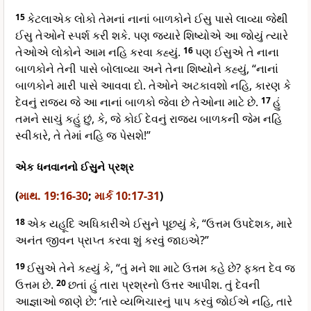
15
કેટલાએક લોકો તેમનાં નાનાં બાળકોને ઈસુ પાસે લાવ્યા જેથી
ઈસુ તેઓનેં સ્પર્શ કરી શકે. પણ જ્યારે શિષ્યોએ આ જોયું ત્યારે
તેઓએ લોકોને આમ નહિ કરવા કહ્યું.
16
પણ ઈસુએ તે નાના
બાળકોને તેની પાસે બોલાવ્યા અને તેના શિષ્યોને કહ્યું, “નાનાં
બાળકોને મારી પાસે આવવા દો. તેઓને અટકાવશો નહિ, કારણ કે
દેવનું રાજ્ય જે આ નાનાં બાળકો જેવા છે તેઓના માટે છે.
17
હું
તમને સાચું કહું છું, કે, જે કોઈ દેવનું રાજ્ય બાળકની જેમ નહિ
સ્વીકારે, તે તેમાં નહિ જ પેસશે!”
એક ધનવાનનો ઈસુને પ્રશ્ર
(
માથ. 19:16-30
;
માર્ક 10:17-31
)
18
એક યહૂદિ અધિકારીએ ઈસુને પૂછયું કે, “ઉત્તમ ઉપદેશક, મારે
અનંત જીવન પ્રાપ્ત કરવા શું કરવું જાઇએ?”
19
ઈસુએ તેને કહ્યું કે, “તું મને શા માટે ઉત્તમ કહે છે? ફક્ત દેવ જ
ઉત્તમ છે.
20
છતાં હું તારા પ્રશ્રનો ઉત્તર આપીશ. તું દેવની
આજ્ઞાઓ જાણે છે: ‘તારે વ્યભિચારનું પાપ કરવું જોઈએ નહિ, તારે