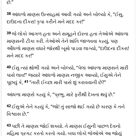
છે.”
38
આંધળો માણસ ઉત્સાહમાં આવી ગયો અને બોલ્યો કે, “ઈસુ,
દાઉદના દીકરા! કૃપા કરીને મને મદદ કર!”
39
જે લોકો આગળ હતા અને સમૂહને દોરતા હતા તેઓએ આંધળા
માણસની ટીકા કરી. તેઓએ તેને શાંતિ જાળવવા કહ્યું, પણ
ઔંધળો માણસ વધારે જોરથી બૂમો પાડવા લાગ્યો, “દાઉદના દીકરા!
મને મદદ કર!”
40
ઈસુ ત્યાં થોભી ગયો અને બોલ્યો, “પેલા આંધળા માણસને મારી
પાસે લાવ!” જ્યારે આંધળો માણસ નજીક આવ્યો, ઈસુએ તેને
પૂછયું કે,
41
“તારી ઈચ્છા મારી પાસે શું કરાવવાની છે?”
આંધળા માણસે કહ્યું કે, “પ્રભુ, મારે ફરીથી દેખતા થવું છે.”
42
ઈસુએ તેને કહ્યું કે, “જો! તું સાજો થઈ ગયો છે કારણ કે તને
વિશ્વાસ છે.”
43
પછી તે માણસ જોઈ શક્યો. તે માણસ ઈસુની પાછળ દેવનો
મહિમા પ્રગટ કરતો કરતો ગયો. બધા લોકો જેઓએ આ જોયું