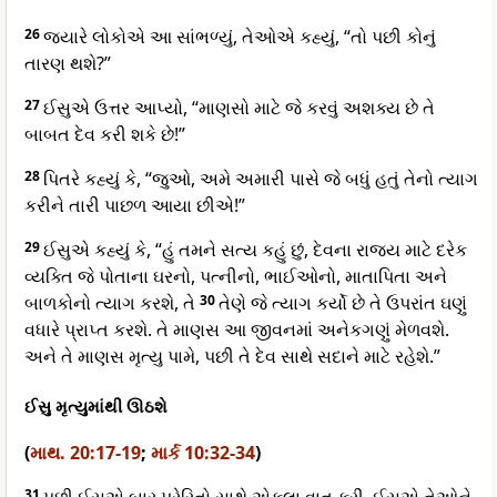
26
જ્યારે લોકોએ આ સાંભળ્યું, તેઓએ કહ્યું, “તો પછી કોનું
તારણ થશે?”
27
ઈસુએ ઉત્તર આપ્યો, “માણસો માટે જે કરવું અશક્ય છે તે
બાબત દેવ કરી શકે છે!”
28
પિતરે કહ્યું કે, “જુઓ, અમે અમારી પાસે જે બધું હતું તેનો ત્યાગ
કરીને તારી પાછળ આયા છીએ!”
29
ઈસુએ કહ્યું કે, “હું તમને સત્ય કહું છું, દેવના રાજ્ય માટે દરેક
વ્યક્તિ જે પોતાના ઘરનો, પત્નીનો, ભાઈઓનો, માતાપિતા અને
બાળકોનો ત્યાગ કરશે, તે
30
તેણે જે ત્યાગ કર્યો છે તે ઉપરાંત ઘણું
વધારે પ્રાપ્ત કરશે. તે માણસ આ જીવનમાં અનેકગણું મેળવશે.
અને તે માણસ મૃત્યુ પામે, પછી તે દેવ સાથે સદાને માટે રહેશે.”
ઈસુ મૃત્યુમાંથી ઊઠશે
(
માથ. 20:17-19
;
માર્ક 10:32-34
)
31