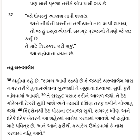
પણ મારી પ્રજા તરીકે લોપ પામી શકે છે.
37
“જો ઉપરનું આકાશ માપી શકાય
અને નીચેની ધરતીના તળીયાનો તાગ માપી શકાય,
તો જ હું ઇસ્રાએલની સમગ્ર પ્રજાનો તેમણે જે કઇં
કર્યું છે
તે માટે તિરસ્કાર કરી શકું.”
આ યહોવાના વચન છે.
નવું યરૂશાલેમ
38
યહોવા કહે છે, “સમય આવી રહ્યો છે કે જ્યારે યરૂશાલેમ મારા
નગર તરીકે હનામએલના બુરજથી તે ખૂણાના દરવાજા સુધી ફરી
બાંધવામાં આવશે.
39
તે સરહદ પસાર કરીને આગળ જશે. તે ઠેઠ
ગોરેબની ટેકરી સુધી જશે અને ત્યાથી દક્ષિણ તરફ વળીને ગોઆહ
જશે.
40
કિદ્રોનથી ઠેઠ ઘોડાના દરવાજા સુધી, સમગ્ર ખીણ અને
દરેકે દરેક ખેતરને આ શહેરમાં સામેલ કરવામાં આવશે. જે યહોવા
માટે પવિત્ર છે. અને આને ફરીથી કયારેય ઉખેડવામાં કે નાશ
કરવામાં નહિ આવે.”