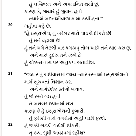
હું લજ્જિત અને અપમાનિત થયો છું,
કારણ કે, જ્યારે હું જુવાન હતો
ત્યારે મેં બંદનામીવાળા કામો કર્યા હતા.’”
20
યહોવા કહે છે,
“હે ઇસ્રાએલ, તું ખરેખર મારો લાડકો દીકરો છે!
તું મને વહાલો છે!
હું તને ગમે તેટલી વાર ધમકાવું તોય પાછો તને યાદ કરું છું,
અને મારું હૃદય તને ઝંખે છે.
હું ચોક્કસ તારા પર અનુકંપા બતાવીશ.
21
“જ્યારે તું બંદીવાસમાં જાય ત્યારે રસ્તામાં ઇસ્રાએલનો
માર્ગ સૂચવતાં નિશાન કર.
અને માર્ગદર્શક સ્તંભો બનાવ.
તું જે રસ્તે ગઇ હતી
તે બરાબર ધ્યાનમાં રાખ.
કારણ કે હે ઇસ્રાએલની કુમારી,
તું ફરીથી તારાં નગરોમાં અહીં પાછી ફરશે.
22
હે જક્કી ભટકી ગયેલી દીકરી,
તું ક્યાં સુધી અવઢવમાં રહીશ?