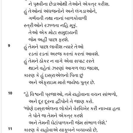
ને પૃથ્વીના છેડાઓથી તેઓને એકત્ર કરીશ.
હું તેઓનાં અંધજનોને અને લંગડાઓને,
ગર્ભવતી તથા નાનાં બાળકોવાળી
સ્ત્રીઓને રઝળતા નહિ મૂકું.
તેઓ એક મોટા સમુદાયની
જેમ અહીં પાછા ફરશે.
9
હું તેમને પાછા લાવીશ ત્યારે તેઓ
રડતાં રડતાં અરજ કરતાં કરતાં આવશે.
હું તેમને ઠોકર ન વાગે એવા સપાટ રસ્તે
થઇને વહેતાં ઝરણાં આગળ લઇ જઇશ,
કારણ કે હું ઇસ્રાએલનો પિતા છું
અને એફ્રાઇમ મારો જયેષ્ઠ પુત્ર છે.
10
“હે વિશ્વની પ્રજાઓ, તમે યહોવાના વચન સાંભળો,
અને દૂર દૂરના દ્વીપોને તે જાણ કરો.
‘જેણે ઇસ્રાએલના લોકોને વેરવિખેર કરી નાખ્યા હતા
તે પોતે જ તેમને એકત્ર કરશે
અને તેમની ઘેટાંપાળકની જેમ સંભાળ લેશે.’
11
કારણ કે યહોવાએ યાકૂબને બચાવ્યો છે,