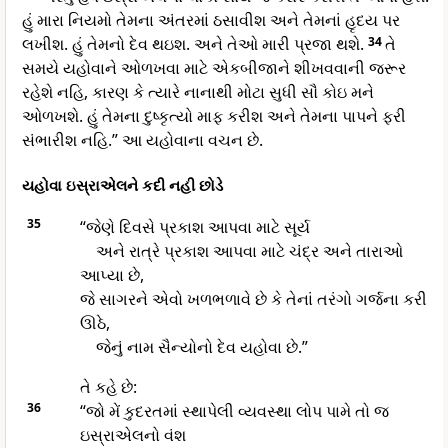
હું મારા નિયમો તેમના અંતરમાં ઠસાવીશ અને તેમનાં હૃદય પર
લખીશ. હું તેમનો દેવ થઇશ. અને તેઓ મારી પ્રજા થશે.
34
તે
સમયે યહોવાને ઓળખવા માટે એકબીજાને શીખવવાની જરૂર
રહેશે નહિ, કારણ કે ત્યારે નાનાથી મોટા સુધી સૌ કોઇ મને
ઓળખશે. હું તેમના દુષ્કૃત્યો માફ કરીશ અને તેમના પાપને ફરી
સંભારીશ નહિ.” આ યહોવાના વચન છે.
યહોવા ઇસ્રાએલને કદી નહી છોડે
35
“જેણે દિવસે પ્રકાશ આપવા માટે સૂર્ય
અને રાત્રે પ્રકાશ આપવા માટે ચંદ્ર અને તારાઓ
આપ્યા છે,
જે સાગરને એવો ખળભળાવે છે કે તેનાં તરંગો ગર્જના કરી
ઊઠે,
જેનું નામ સૈન્યોનો દેવ યહોવા છે.”
તે કહે છે:
36
“જો મેં કુદરતમાં સ્થાપેલી વ્યવસ્થા લોપ પામે તો જ
ઇસ્રાએલનો વંશ