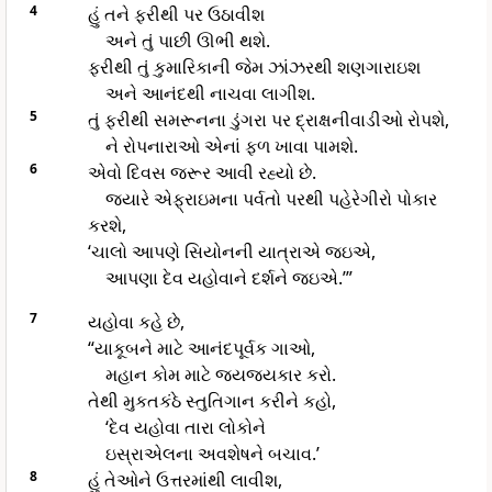
4
હું તને ફરીથી પર ઉઠાવીશ
અને તું પાછી ઊભી થશે.
ફરીથી તું કુમારિકાની જેમ ઝાંઝરથી શણગારાઇશ
અને આનંદથી નાચવા લાગીશ.
5
તું ફરીથી સમરૂનના ડુંગરા પર દ્રાક્ષનીવાડીઓ રોપશે,
ને રોપનારાઓ એનાં ફળ ખાવા પામશે.
6
એવો દિવસ જરૂર આવી રહ્યો છે.
જ્યારે એફ્રાઇમના પર્વતો પરથી પહેરેગીરો પોકાર
કરશે,
‘ચાલો આપણે સિયોનની યાત્રાએ જઇએ,
આપણા દેવ યહોવાને દર્શને જઇએ.’”
7
યહોવા કહે છે,
“યાકૂબને માટે આનંદપૂર્વક ગાઓ,
મહાન કોમ માટે જયજયકાર કરો.
તેથી મુકતકંઠે સ્તુતિગાન કરીને કહો,
‘દેવ યહોવા તારા લોકોને
ઇસ્રાએલના અવશેષને બચાવ.’
8
હું તેઓને ઉત્તરમાંથી લાવીશ,