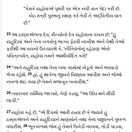
“કેમકે યહોવાએ પૃથ્વી પર એક નવી વાત પેદા કરી છે.
કોઇ સ્ત્રી પુરુષનું રક્ષણ કરે તેવી તે અદ્વિતીય વાત
છે.”
23
આ ઇસ્રાએલના દેવ, સૈન્યોનો દેવ યહોવાના વચન છે: “હું
યહૂદિયાં અને તેના નગરોનું ભાગ્ય ફેરવી નાખીશ અને તેથી તેઓ
ફરીથી આ વચનો ઉચ્ચારશે કે, ‘નીતિવંતોનું રહેઠાણ એવો
પવિત્રપર્વત, યહોવા તમને આશીર્વાદિત કરો!’
24
“અને યહૂદિયા તથા તેના બધા ગામોમાં ખેડૂતો અને ભરવાડો
ભેગા રહેશે.
25
હાં, હું થાકેલા જીવને વિશ્રામ આપીશ અને જેઓ
નબળા થઇ ગયા છે તેમને મજબૂત બનાવીશ.”
26
ત્યારબાદ યર્મિયા જાગ્યો, તેણે કહ્યું, “આ ઊંઘ મને મીઠી
લાગી.”
27
યહોવા કહે છે, “એ દિવસો આવી રહ્યા છે કે જ્યારે હુ
ઇસ્રાએલને અને યહૂદિયાને માણસોને તથા તેના પશુધનને પુષ્કળ
વધારીશ.
28
ભૂતકાળમાં જેમ હું તેમને ઉખેડી નાખવા, તોડી પાડવા,