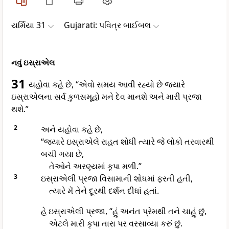
યર્મિયા 31
Gujarati: પવિત્ર બાઈબલ
નવું ઇસ્રાએલ
31
યહોવા કહે છે, “એવો સમય આવી રહ્યો છે જ્યારે
ઇસ્રાએલના સર્વ કુળસમૂહો મને દેવ માનશે અને મારી પ્રજા
થશે.”
2
અને યહોવા કહે છે,
“જ્યારે ઇસ્રાએલે રાહત શોધી ત્યારે જે લોકો તરવારથી
બચી ગયા છે,
તેઓને અરણ્યમાં કૃપા મળી.”
3
ઇસ્રાએલી પ્રજા વિસામાની શોધમાં ફરતી હતી,
ત્યારે મેં તેને દૂરથી દર્શન દીધાં હતાં.
હે ઇસ્રાએલી પ્રજા, “હું અનંત પ્રેમથી તને ચાહું છું,
એટલે મારી કૃપા તારા પર વરસાવ્યા કરું છું.