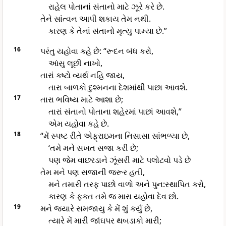
રાહેલ પોતાનાં સંતાનો માટે ઝૂરે કરે છે.
તેને સાંત્વન આપી શકાય તેમ નથી.
કારણ કે તેનાં સંતાનો મૃત્યુ પામ્યા છે.”
16
પરંતુ યહોવા કહે છે: “રૂદન બંધ કરો,
આંસુ લૂછી નાખો,
તારાં કષ્ટો વ્યર્થ નહિ જાય,
તારા બાળકો દુશ્મનના દેશમાંથી પાછા આવશે.
17
તારા ભવિષ્ય માટે આશા છે;
તારાં સંતાનો પોતાના શહેરમાં પાછાં આવશે,”
એમ યહોવા કહે છે.
18
“મેં સ્પષ્ટ રીતે એફ્રાઇમના નિસાસા સાંભળ્યા છે,
‘તમે મને સખત સજા કરી છે;
પણ જેમ વાછરડાને ઝૂંસરી માટે પલોટવો પડે છે
તેમ મને પણ સજાની જરૂર હતી,
મને તમારી તરફ પાછો વાળો અને પુન:સ્થાપિત કરો,
કારણ કે ફકત તમે જ મારા યહોવા દેવ છો.
19
મને જ્યારે સમજાયુ કે મેં શું કર્યું છે,
ત્યારે મેં મારી જાંઘપર થબડાકો મારી;