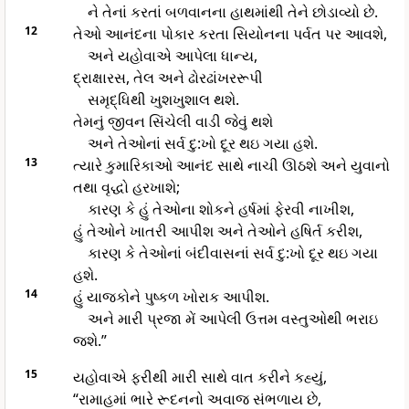
ને તેનાં કરતાં બળવાનના હાથમાંથી તેને છોડાવ્યો છે.
12
તેઓ આનંદના પોકાર કરતા સિયોનના પર્વત પર આવશે,
અને યહોવાએ આપેલા ધાન્ય,
દ્રાક્ષારસ, તેલ અને ઢોરઢાંખરરૂપી
સમૃદ્ધિથી ખુશખુશાલ થશે.
તેમનું જીવન સિંચેલી વાડી જેવું થશે
અને તેઓનાં સર્વ દુ:ખો દૂર થઇ ગયા હશે.
13
ત્યારે કુમારિકાઓ આનંદ સાથે નાચી ઊઠશે અને યુવાનો
તથા વૃદ્ધો હરખાશે;
કારણ કે હું તેઓના શોકને હર્ષમાં ફેરવી નાખીશ,
હું તેઓને ખાતરી આપીશ અને તેઓને હષિર્ત કરીશ,
કારણ કે તેઓનાં બંદીવાસનાં સર્વ દુ:ખો દૂર થઇ ગયા
હશે.
14
હું યાજકોને પુષ્કળ ખોરાક આપીશ.
અને મારી પ્રજા મેં આપેલી ઉત્તમ વસ્તુઓથી ભરાઇ
જશે.”
15
યહોવાએ ફરીથી મારી સાથે વાત કરીને કહ્યું,
“રામાહમાં ભારે રૂદનનો અવાજ સંભળાય છે,