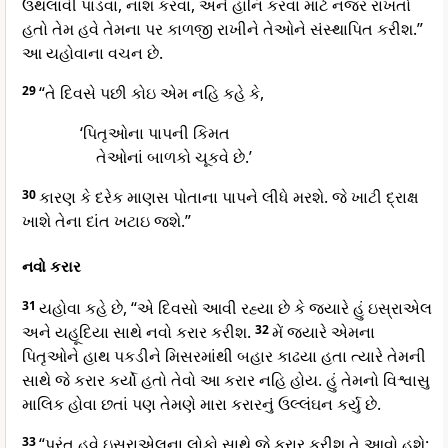
ઉથલાવી પાડવા, નાશ કરવા, અને હાનિ કરવા માટે નજર રાખતો
હતો તેમ હવે તેમના પર કાળજી રાખીને તેઓને સંસ્થાપિત કરીશ.”
આ યહોવાના વચન છે.
29
“તે દિવસે પછી કોઇ એમ નહિ કહે કે,
‘પિતૃઓના પાપની કિમત
તેઓનાં બાળકો ચૂકવે છે.’
30
કારણ કે દરેક માણસ પોતાના પાપને લીધે મરશે. જે ખાટી દ્રાક્ષ
ખાશે તેના દાંત ખટાઇ જશે.”
નવો કરાર
31
યહોવા કહે છે, “એ દિવસો આવી રહ્યા છે કે જ્યારે હું ઇસ્રાએલ
અને યહૂદિયા સાથે નવો કરાર કરીશ.
32
મેં જ્યારે એમના
પિતૃઓને હાથ પકડીને મિસરમાંથી બહાર કાઢયા હતા ત્યારે તેમની
સાથે જે કરાર કર્યો હતો તેવો આ કરાર નહિ હોય. હું તેમનો વિશ્વાસુ
માલિક હોવા છતાં પણ તેમણે મારા કરારનું ઉલ્લંઘન કર્યુ છે.
33
“પરંતુ હવે ઇસ્રાએલના લોકો સાથે જે કરાર કરીશ તે આવો હશે: