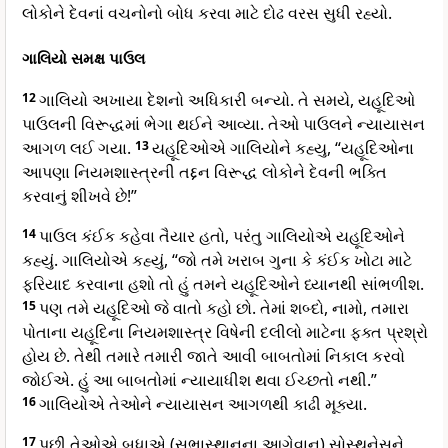
લોકોને દેવનાં વચનોનો બોધ કરવા માટે દોઢ વરસ સુધી રહ્યો.
ગાલિયો સમક્ષ પાઉલ
12
ગાલિયો અખાયા દેશનો અધિકારી બન્યો. તે સમયે, યહૂદિઓ
પાઉલની વિરૂદ્ધમાં ભેગા થઈને આવ્યા. તેઓ પાઉલને ન્યાયાસન
આગળ લઈ ગયા.
13
યહૂદિઓએ ગાલિયોને કહ્યુ, “યહૂદિઓના
આપણા નિયમશાસ્ત્રની તદ્દન વિરૂદ્ધ લોકોને દેવની ભક્તિ
કરવાનું શીખવે છે!”
14
પાઉલ કંઈક કહેવા તૈયાર હતો, પરંતુ ગાલિયોએ યહૂદિઓને
કહ્યું. ગાલિયોએ કહ્યું, “જો તમે ખરાબ ગુના કે કંઈક ખોટા માટે
ફરિયાદ કરવાના હશો તો હું તમને યહૂદિઓને ધ્યાનથી સાંભળીશ.
15
પણ તમે યહૂદિઓ જે વાતો કહો છો. તેમાં શબ્દો, નામો, તમારા
પોતાના યહૂદિના નિયમશાસ્ત્ર વિષેની દલીલો માટેના ફક્ત પ્રશ્રો
હોય છે. તેથી તમારે તમારી જાતે આવી બાબતોમાં નિકાલ કરવો
જોઈએ. હું આ બાબતોમાં ન્યાયાધીશ થવા ઈચ્છતો નથી.”
16
ગાલિયોએ તેઓને ન્યાયાસન આગળથી કાઢી મૂક્યા.
17
પછી તેઓએ બધાએ (સભાસ્થાનના આગેવાન) સોસ્થનેસને