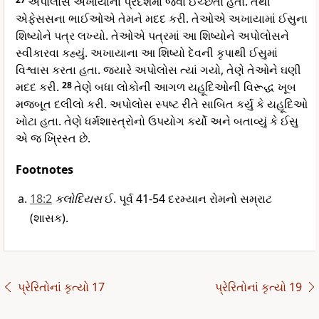
અપોલોસ અખાયાના પ્રદેશમાં જવા ઈચ્છતો હતો. તેથી
એફેસસના ભાઈઓએ તેમને મદદ કરી. તેઓએ અખાયામાં ઈસુના
શિષ્યોને પત્ર લખ્યો. તેઓએ પત્રમાં આ શિષ્યોને અપોલોસને
સ્વીકારવા કહ્યું. અખાયાના આ શિષ્યો દેવની કૃપાથી ઈસુમાં
વિશ્વાસ કરતા હતા. જ્યારે અપોલોસ ત્યાં ગયો, તેણે તેઓને ઘણી
મદદ કરી.
28
તેણે બધા લોકોની આગળ યહૂદિઓની વિરૂદ્ધ ખૂબ
મજબૂત દલીલો કરી. અપોલોસ સ્પષ્ટ રીતે સાબિત કર્યુ કે યહૂદિઓ
ખોટા હતા. તેણે ધર્મશાસ્ત્રોનો ઉપયોગ કર્યો અને બતાવ્યું કે ઈસુ
એ જ ખ્રિસ્ત છે.
Footnotes
18:2
કલોદિયસ
ઈ. પૂર્વ 41-54 દરમ્યાન રોમનો સમ્રાટ
(શાસક).
પ્રેરિતોનાં કૃત્યો 17
પ્રેરિતોનાં કૃત્યો 19