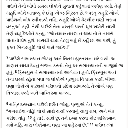
પાઉલે તેનો બોધો સમય લોકોને સુવાર્તા કહેવામાં અર્પણ કર્યો. તેણે
યહૂદિઓને બતાવ્યું કે ઈસુ એ જ ખ્રિસ્ત છે.
6
પરંતુ યહૂદિઓએ
પાઉલનો બોધ સ્વીકાર્યો નહિ. યહૂદિઓએ કેટલીક ઘણી ખરાબ
વસ્તુઓ કહી. તેથી પાઉલે તેના વસ્ત્રો પરની ધૂળ ખંખેરી નાખી.
તેણે યહૂદિઓને કહ્યું, “જો તમારું તારણ ન થાય તો તે તમારો
પોતાનો દોષ હશે. મારાથી થાય તેટલું બધું મેં કર્યુ છે. આ પછી, હું
ફક્ત બિનયહૂદિ લોકો પાસે જઈશ!”
7
પાઉલે સભાસ્થાન છોડયું અને તિતસ યુસ્તસના ઘરે ગયો. આ
માણસ સાચા દેવનું ભજન કરતો. તેનું ઘર સભાસ્થાનની બાજુમાં જ
હતું.
8
ક્રિસ્પુસ તે સભાસ્થાનનો આગેવાન હતો. ક્રિસ્પુસ અને
તેના ઘરમાં રહેતા બધા જ લોકોએ પ્રભુમાં વિશ્વાસ કર્યો. બીજા
ઘણા લોકોએ કરિંથમાં પાઉલનો સંદેશ સાંભળ્યો. તેઓએ પણ
વિશ્વાસ કર્યો અને બાપ્તિસ્મા પામ્યા.
9
રાત્રિ દરમ્યાન પાઉલે દર્શન જોયું. પ્રભુએ તેને કહ્યું,
“ગભરાઈશ નહિ! લોકો સાથે ચર્ચા કરવાનું ચાલુ રાખ, અને બંધ
કરીશ નહિ!
10
હું તારી સાથે છું. તને ઇજા કરવા કોઇ શક્તિમાન
થશે નહિ. મારા લોકોમાંના ઘણા આ શહેરમાં છે.”
11
પાઉલ ત્યાં