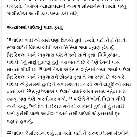
પકડ્યો. તેઓએ ન્યાયાલયની આગળ સોસ્થનેસને માર્યો. પરંતુ
ગાલીયોએ આની કોઇ પરવા કરી નહિ.
અંત્યોખમાં પાઉલનું પાછા ફરવું
18
પાઉલ ભાઈઓ સાથે ઘણા દિવસો સુધી રહ્યો. પછી તેણે તેમની
રજા લઈને વિદાય લીધી અને સિરિયા જવા વહાણ હંકાર્યું.
પ્રિસ્કિલા અને અકુલાસ પણ તેમની સાથે હતા. કિંખ્રિયામાં
પાઉલે તેનું માથું મુંડાવ્યું હતું. આ બતાવે છે કે તેણે દેવની પાસે
માનતા લીધી છે.
19
પછી તેઓ એફેસસ શહેરમાં ગયા. જ્યાં પાઉલે
પ્રિસ્કિલા અને અકુલાસને છોડ્યા હતા તે આ સ્થળ છે. જ્યારે
પાઉલ એફેસસમાં હતો; તે સભાસ્થાનમાં ગયો અને યહૂદિઓ સાથે
વાતો કરી.
20
યહૂદિઓએ પાઉલને વધારે લાંબો સમય રહેવા માટે
કહ્યું, પણ તેણે અસ્વીકાર કર્યો.
21
પાઉલે તેઓની વિદાય લીધી
અને કહ્યું, “જો દેવની ઈચ્છા મને મોકલવાની હશે તો હું તમારી
પાસે ફરીથી પાછો આવીશ.” અને તેથી પાઉલે એફેસસથી દૂર
વહાણ હંકાર્યુ.
22
પાઉલ કૈસરિયાના શહેરમાં ગયો. પછી તે યરૂશાલેમમાં મંડળીને