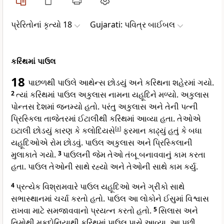
પ્રેરિતોનાં કૃત્યો 18
Gujarati: પવિત્ર બાઈબલ
કરિંથમાં પાઉલ
18
પાછળથી પાઉલે આથેન્સ છોડયું અને કરિંથના શહેરમાં ગયો.
2
ત્યાં કરિંથમાં પાઉલ અકુલાસ નામના યહૂદિને મળ્યો. અકુલાસ
પોન્તસ દેશમાં જનમ્યો હતો. પરંતુ અકુલાસ અને તેની પત્ની
પ્રિસ્કિલા તાજેતરમાં ઈટાલીથી કરિંથમાં આવ્યા હતા. તેઓએ
ઇટાલી છોડયું કારણ કે કલોદિયસે
[
a
]
ફરમાન કાઢ્યું હતું કે બધા
યહૂદિઓએ રોમ છોડવું. પાઉલ અકુલાસ અને પ્રિસ્કિલાની
મુલાકાતે ગયો.
3
પાઉલની જેમ તેઓ તંબૂ બનાવવાનું કામ કરતા
હતા. પાઉલ તેઓની સાથે રહ્યો અને તેઓની સાથે કામ કર્યુ.
4
પ્રત્યેક વિશ્રામવારે પાઉલ યહૂદિઓ અને ગ્રીકો સાથે
સભાસ્થાનમાં ચર્ચા કરતો હતો. પાઉલ આ લોકોને ઈસુમાં વિશ્વાસ
રાખવા માટે સમજાવવાનો પ્રયત્ન કરતો હતો.
5
સિલાસ અને
તિમોથી મકદોનિયાથી કરિંથમાં પાઉલ પાસે આવ્યા. આ પછી