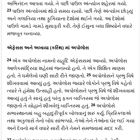
અભિનંદન આપવા ગયો. તે પછી પાઉલ અંત્યોખ શહેરમાં ગયો.
23
પાઉલ અંત્યોખમાં થોડો સમય રહ્યો. પછી તેણે અંત્યોખ છોડ્યું
અને ગલાતિયા તથા ફુગિયાના દેશોમાં થઈને ગયો. આ દેશોમાં
પાઉલે ગામડે ગામડે મુસાફરી કરી. તેણે ઈસુના બધા શિષ્યોને વધારે
મજબૂત બનાવ્યા.
એફેસસ અને અખાયા (કરિંથ) માં અપોલોસ
24
એક અપોલોસ નામનો યહૂદિ એફેસસમાં આવ્યો. અપોલોસ
આલેકસાંદ્રિયા શહેરમાં જનમ્યો હતો. તે એક શિક્ષિત માણસ
હતો. તે ધર્મલેખો ઘણી સારી રીતે જાણતો.
25
અપોલોસને પ્રભુ વિષે
શીખવવામાં આવ્યું હતું. અપોલોસ જ્યારે લોકોને પ્રભુ વિષે કહેતો
ત્યારે તે હંમેશા ઉત્સાહી હતો. અપોલોસને પ્રભુ વિષે જે શીખવવામાં
આવ્યું હતું તે સાચું હતું પરંતુ ફક્ત બાપ્તિસ્મા જે અપોલોસ
જાણતો તે યોહાને શીખવેલું બાપ્તિસ્મા હતું.
26
અપોલોસે
સભાસ્થાનમાં બહુ બહાદુરીપૂર્વક બોલવાનું શરું કર્યુ. પ્રિસ્કિલાએ
તથા અકુલાસે તેનો બોધ સાંભળ્યો. તેઓ તેને તેઓના ઘેર લઈ ગયા
અને દેવનો માર્ગ વધારે સારી રીતે તેમને સમજવામાં મદદ કરી.
27