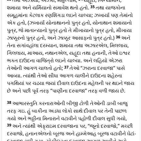
તેમાં અઝાર્યા, એઝરા, મશુલ્લામ,
યહૂદા, બિન્યામીન,
શમાયા અને યર્મિયાનો સમાવેશ થતો હતો.
35
તથા યાજકોના
સમૂહમાંના કેટલાક રણશિંગડા લઇને ચાલ્યા; ઝખાર્યા પણ તેમાંનો
એક હતો, (ઝખાર્યા યોનાથાનનો પુત્ર હતો, યોનાથાન શમાયાનો
પુત્ર, જે માતાન્યાનો પુત્ર હતો તે મીખાયાનો પુત્ર હતો, મીખાયા
ઝાક્કૂરનો પુત્ર હતો, અને ઝાક્કૂર આસાફનો પુત્ર હતો.)
36
અને
તેના સગાંવહાંલા દરમ્યાન, શમાયા તથા અઝારએલ, મિલલાય,
ગિલલાય, માઆય, નથાનએલ, યહૂદા તથા હનાની, તેઓ ઇશ્વર
ભકત દાઉદના વાજિંત્રો લઇને ચાલ્યા. અને લહિયો એઝરા
તેઓની આગળ ચાલતો હતો;
37
તેઓ “ઝરાના દરવાજા” પાસે
આવ્યા. ત્યાંથી તેઓ સીધા આગળ ચાલીને દાઉદના શહેરના
પગથિયાં પર ચઢયા જ્યાં દીવાલ દાઉદના મહેલની પર થઇને જાય
છે અને પછી પૂર્વ તરફ “પાણીના દરવાજા” તરફ વળી જાય છે.
38
આભારસ્તુતિ કરનારાઓની બીજી ટોળી તેઓની ડાબી બાજુ
તરફ ગઇ. હું બાકીના અડધા લોકો સાથે દીવાલ પર તેની પાછળ
ગયો અને ભઠ્ઠીના મિનારાને વટાવીને પહોળી દીવાલ સુધી ગયો,
39
અને ત્યાંથી એફ્રાઇમ દરવાજાના પર, “જૂનો દરવાજો,” મચ્છી
દરવાજો, હનાનએલનો બૂરજ અને હામ્મેઆહ બૂરજ વટાવીને ઘેટાં-