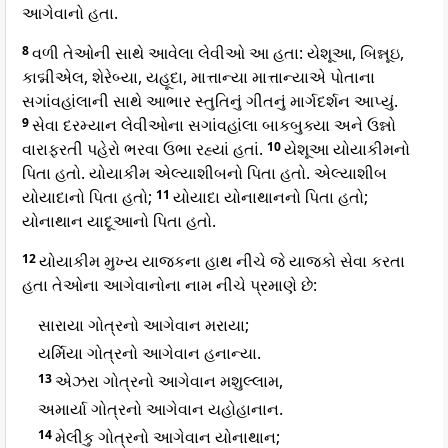
આગેવાનો હતા.
8
વળી તેઓની સાથે આવેલા લેવીઓ આ હતા: યેશૂઆ, બિન્નૂઇ,
કાદ્મીએલ, શેરેબ્યા, યહૂદા, માત્તાન્યા માત્તાન્યાએ પોતાના
સગાંવહાંલાની સાથે આભાર સ્તુતિનું ગીતનું માર્ગદર્શન આપ્યું.
9
સેવા દરમ્યાન લેવીઓના સગાંવહાંલા બાકબુક્યા અને ઉન્નો
વારાફરતી પહેરો ભરવા ઉભા રહ્યાં હતાં.
10
યેશૂઆ યોયાકીમનો
પિતા હતો. યોયાકીમ એલ્યાશીબનો પિતા હતો. એલ્યાશીબ
યોયાદાનો પિતા હતો;
11
યોયાદા યોનાથાનનો પિતા હતો;
યોનાથાન યાદૂઆનો પિતા હતો.
12
યોયાકીમ મુખ્ય યાજકના હાથ નીચે જે યાજકો સેવા કરતા
હતા તેઓના આગેવાનોના નામ નીચે પ્રમાણે છે:
સારાયા ગોત્રનો આગેવાન મરાયા;
યર્મિયા ગોત્રનો આગેવાન હનાન્યા.
13
એઝરા ગોત્રનો આગેવાન મશુલ્લામ,
અમાર્યા ગોત્રનો આગેવાન યહોહાનાન.
14
મેલીકુ ગોત્રનો આગેવાન યોનાથાન;