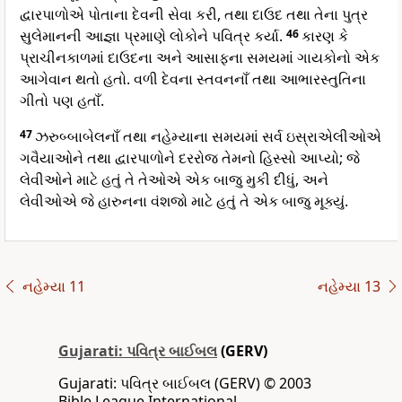
દ્વારપાળોએ પોતાના દેવની સેવા કરી, તથા દાઉદ તથા તેના પુત્ર
સુલેમાનની આજ્ઞા પ્રમાણે લોકોને પવિત્ર કર્યા.
46
કારણ કે
પ્રાચીનકાળમાં દાઉદના અને આસાફના સમયમાં ગાયકોનો એક
આગેવાન થતો હતો. વળી દેવના સ્તવનનાઁ તથા આભારસ્તુતિના
ગીતો પણ હતાઁ.
47
ઝરુબ્બાબેલનાઁ તથા નહેમ્યાના સમયમાં સર્વ ઇસ્રાએલીઓએ
ગવૈયાઓને તથા દ્વારપાળોને દરરોજ તેમનો હિસ્સો આપ્યો; જે
લેવીઓને માટે હતું તે તેઓએ એક બાજુ મુકી દીધું, અને
લેવીઓએ જે હારુનના વંશજો માટે હતું તે એક બાજુ મૂક્યું.
નહેમ્યા 11
નહેમ્યા 13
Gujarati: પવિત્ર બાઈબલ
(GERV)
Gujarati: પવિત્ર બાઈબલ (GERV) © 2003
Bible League International