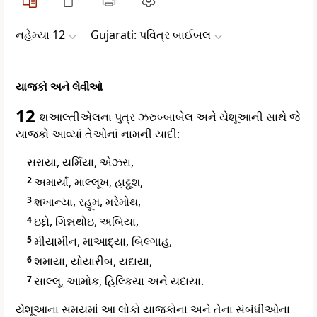
નહેમ્યા 12
Gujarati: પવિત્ર બાઈબલ
યાજકો અને લેવીઓ
12
શઆલ્તીએલના પુત્ર ઝરુબ્બાબેલ અને યેશૂઆની સાથે જે
યાજકો આવ્યાં તેઓનાં નામની યાદી:
સરાયા, યર્મિયા, એઝરા,
2
અમાર્યા, માલ્લૂખ, હાટ્ટૂશ,
3
શખાન્યા, રહૂમ, મરેમોથ,
4
ઇદ્દો, ગિન્નથોઇ, અબિયા,
5
મીયામીન, માઆદ્યા, બિલ્ગાહ,
6
શમાયા, યોયારીબ, યદાયા,
7
સાલ્લૂ, આમોક, હિલ્કિયા અને યદાયા.
યેશૂઆના સમયમાં આ લોકો યાજકોના અને તેના સંબંધીઓના