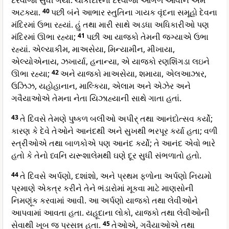
દરવાજા સુધી ગયા. ચોકીદારના દરવાજા આગળ આવીને અમે
અટક્યા.
40
પછી બંને આભાર સ્તુતિના ગાયક વૃંદના સમૂહો દેવના
મંદિરમાં ઉભા રહ્યાં. હું તથા મારી સાથે અડધા અધિકારીઓ પણ
મંદિરમાં ઊભા રહ્યા;
41
પછી આ યાજકો તેમની જગ્યાએ ઉભા
રહ્યાં. એલ્યાકીમ, માઅસેયા, મિન્યામીન, મીખાયા,
એલ્યોએનાય, ઝખાર્યા, હનાન્યા, એ યાજકો રણશિંગડા લઇને
ઊભા રહ્યા;
42
અને યાજકો માઅસેયા, શમાયા, એલઆઝાર,
ઉઝિઝ, યહોહાનાન, માલ્કિયા, એલામ અને એઝેર અને
ગવૈયાઓએ તેમના નેતા યિઝાહ્યાની સાથે ગાતા હતાં.
43
તે દિવસે તેમણે પુષ્કળ બલીઓ અપીર્ તથા આનંદોત્સવ કર્યો;
કારણ કે દેવે તેઓને આનંદથી અને સુખથી ભરપૂર કર્યા હતા; વળી
સ્ત્રીઓએ તથા બાળકોએ પણ આનંદ કર્યો; તે આનંદ એવો ભારે
હતો કે તેનો ધ્વનિ યરૂશાલેમથી ઘણે દૂર સુધી સંભળાતો હતો.
44
તે દિવસે અર્પણો, દશાંશો, અને પ્રથમ ફળોના અર્પણો નિયમો
પ્રમાણે એકત્ર કરીને તેને ભંડારોમાં મૂકવા માટે માણસોની
નિમણૂંક કરવામાં આવી. આ અર્પણો યાજકો તથા લેવીઓને
આપવામાં આવતા હતા. યહૂદાના લોકો, યાજકો તથા લેવીઓની
સેવાથી ખૂબ જ પ્રસન્ન હતા.
45
તેઓએ, ગવૈયાઓએ તથા