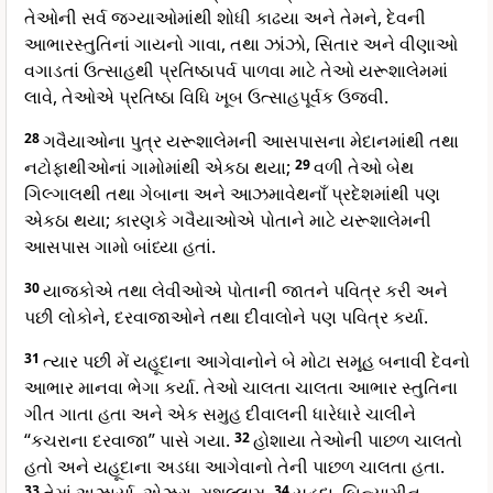
તેઓની સર્વ જગ્યાઓમાંથી શોધી કાઢયા અને તેમને, દેવની
આભારસ્તુતિનાં ગાયનો ગાવા, તથા ઝાંઝો, સિતાર અને વીણાઓ
વગાડતાં ઉત્સાહથી પ્રતિષ્ઠાપર્વ પાળવા માટે તેઓ યરૂશાલેમમાં
લાવે, તેઓએ પ્રતિષ્ઠા વિધિ ખૂબ ઉત્સાહપૂર્વક ઉજવી.
28
ગવૈયાઓના પુત્ર યરૂશાલેમની આસપાસના મેદાનમાંથી તથા
નટોફાથીઓનાં ગામોમાંથી એકઠા થયા;
29
વળી તેઓ બેથ
ગિલ્ગાલથી તથા ગેબાના અને આઝમાવેથનાઁ પ્રદેશમાંથી પણ
એકઠા થયા; કારણકે ગવૈયાઓએ પોતાને માટે યરૂશાલેમની
આસપાસ ગામો બાંધ્યા હતાં.
30
યાજકોએ તથા લેવીઓએ પોતાની જાતને પવિત્ર કરી અને
પછી લોકોને, દરવાજાઓને તથા દીવાલોને પણ પવિત્ર કર્યા.
31
ત્યાર પછી મેં યહૂદાના આગેવાનોને બે મોટા સમૂહ બનાવી દેવનો
આભાર માનવા ભેગા કર્યા. તેઓ ચાલતા ચાલતા આભાર સ્તુતિના
ગીત ગાતા હતા અને એક સમુહ દીવાલની ધારેધારે ચાલીને
“કચરાના દરવાજા” પાસે ગયા.
32
હોશાયા તેઓની પાછળ ચાલતો
હતો અને યહૂદાના અડધા આગેવાનો તેની પાછળ ચાલતા હતા.
33
34