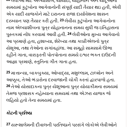
લેવીઓ માટે એલ્યાશીબ, યોયાદા, યોહાનાન અને યાદૂઆના
સમયમાં કુટુંબોના આગેવાનોની સંપૂર્ણ યાદી તૈયાર થઇ હતી, એવી
એક યાદી યાજકોને માટે ઇરાનના રાજા દાર્યાવેશના શાસન
દરમ્યાન પણ તૈયાર કરી હતી.
23
લેવીય કુટુંબોના આગેવાનોના
નામ એલ્યાશીબના પુત્ર યોહાનાનના સમય સુધી જ ઇતિહાસના
પુસ્તકમાં નોંધ કરવામાં આવી હતી.
24
લેવીઓના મુખ્ય આગેવાનો
આ પ્રમાણે હતા, હશાબ્યા, શેરેબ્યા તથા કાદ્મીએલનો પુત્ર
યેશૂઆ, તથા તેઓના સગાંવહાંલા. આ સમૂહો સામસામે ઊભા
રહીને ગાતા, વારાફરતી પોતપોતાના સમયે ઇશ્વર ભકત દાઉદની
આજ્ઞા પ્રમાણે, સ્તુતિના ગીત ગાતા હતા.
25
માત્તાન્યા, બાકબુક્યા, ઓબાદ્યા, મશુલ્લામ, ટાલ્મોન અને
આક્કૂબ, તેઓ ભંડારોના દરવાજાની ચોકી કરતાં દ્વારપાળો હતા.
26
તેઓ યોસાદાકના પુત્ર યેશૂઆના પુત્ર યોયાકીમના સમયમાં
તેમજ પ્રશાસક નહેમ્યાના સમયમાં તથા એઝરા યાજક જે
લહિયો હતો તેના સમયમાં હતા.
કોટની પ્રતિષ્ઠા
27
યરૂશાલેમની દીવાલની પ્રતિષ્ઠાને પ્રસંગે લોકોએ લેવીઓને