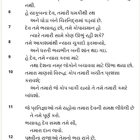
નથી.
6
હે યાકૂબના દેવ, તમારી ધમકીથી રથ
અને ઘોડા બંને ચિરનિદ્રામાં પડ્યાં છે.
7
દેવ તમે ભયાવહ છો, તમે કોપાયમાન હો
ત્યારે તમારી સામે કોણ ઊભું રહી શકે?
8
તમે આકાશમાંથી ન્યાય ચુકાદો ફરમાવ્યો,
અને ધરતી ભયભીત બની શાંત થઇ ગઇ.
9
હે દેવ, તમે ન્યાય કરવા માટે
તથા દેશના નમ્ર લોકોને બચાવવા માટે ઊભા થયા છો.
10
તમારા માણસો વિરુદ્ધ કોપ તમારી ખચીત પ્રશંસા
કરાવશે;
અને તમારો જે કોપ બાકી રહ્યો તે તમે તમારી કમરે
બાંધશો.
11
જે પ્રતિજ્ઞાઓ તમે યહોવા તમારા દેવની સમક્ષ લીધેલી છે
તે તમે પૂર્ણ કરો.
ભયાવહ દેવ સમક્ષ તમે સૌ,
તમારા દાન લાવો.
12
પૃથ્વીના રાજાઓ તેમનો ભય રાખે છે,