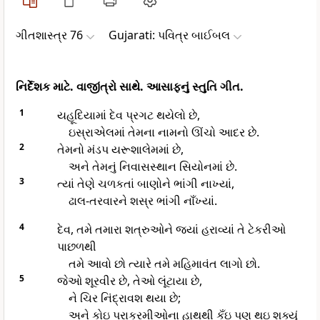
ગીતશાસ્ત્ર 76
Gujarati: પવિત્ર બાઈબલ
નિર્દેશક માટે. વાજીંત્રો સાથે. આસાફનું સ્તુતિ ગીત.
1
યહૂદિયામાં દેવ પ્રગટ થયેલો છે,
ઇસ્રાએલમાં તેમના નામનો ઊંચો આદર છે.
2
તેમનો મંડપ યરૂશાલેમમાં છે,
અને તેમનું નિવાસસ્થાન સિયોનમાં છે.
3
ત્યાં તેણે ચળકતાં બાણોને ભાંગી નાખ્યાં,
ઢાલ-તરવારને શસ્ર ભાંગી નાઁખ્યાં.
4
દેવ, તમે તમારા શત્રુઓને જ્યાં હરાવ્યાં તે ટેકરીઓ
પાછળથી
તમે આવો છો ત્યારે તમે મહિમાવંત લાગો છો.
5
જેઓ શૂરવીર છે, તેઓ લૂંટાયા છે,
ને ચિર નિંદ્રાવશ થયા છે;
અને કોઇ પરાક્રમીઓના હાથથી કઁઇ પણ થઇ શક્યું