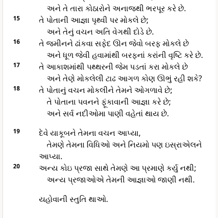
અને તે તારા કોઠારોને અનાજથી ભરપૂર કરે છે.
15
તે પોતાની આજ્ઞા પૃથ્વી પર મોકલે છે;
અને તેનું વચન અતિ વેગથી દોડે છે.
16
તે જમીનને ઢાંકવા સફેદ ઊન જેવો બરફ મોકલે છે
અને ધૂળ જેવી હવામાંથી બરફનાં કરાંની વૃષ્ટિ કરે છે.
17
તે આકાશમાંથી પથ્થરની જેમ પડતાં કરા મોકલે છે
અને તેણે મોકલેલી ટાઢ આગળ કોણ ઊભું રહી શકે?
18
તે પોતાનું વચન મોકલીને તેમને ઓગળાવે છે;
તે પોતાના પવનને ફૂંકાવાની આજ્ઞા કરે છે;
અને સર્વ નદીઓમા પાણી વહેતાં થાય છે.
19
દેવે યાકૂબને તેમના વચન આપ્યા,
તેમણે તેમના વિધિઓ અને નિયમો પણ ઇસ્રાએલને
આપ્યા.
20
અન્ય કોઇ પ્રજા સાથે તેમણે આ પ્રમાણે કર્યુ નથી;
અન્ય પ્રજાઓએ તેમની આજ્ઞાઓ જાણી નથી.
યહોવાની સ્તુતિ થાઓ.