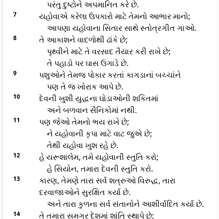
પરંતુ દુષ્ટોને અપમાનિત કરે છે.
7
યહોવાએ કરેલા ઉપકારો માટે તેમનો આભાર માનો;
આપણા યહોવાના સિતાર સાથે સ્તોત્રગીત ગાઓ.
8
તે આકાશને વાદળોથી ઢાંકે છે;
પૃથ્વીને માટે તે વરસાદ તૈયાર કરી રાખે છે;
તે પહાડો પર ઘાસ ઉગાડે છે.
9
પશુઓને તેમજ પોકાર કરતાં કાગડાનાં બચ્ચાંને
પણ તે જ ખોરાક આપે છે.
10
દેવની ખુશી યુદ્ધના ઘોડાઓની શકિતમાં
અને બળવાન સૈનિકોમાં નથી.
11
પણ જેઓ તેમનો ભય રાખે છે;
ને યહોવાની કૃપા માટે વાટ જુએ છે;
તેથી યહોવા ખુશ રહે છે.
12
હે યરૂશાલેમ, તમે યહોવાની સ્તુતિ કરો;
હે સિયોન, તમારા દેવની સ્તુતિ કરો.
13
કારણ, તેમણે તારા સર્વ શત્રુઓ વિરુદ્ધ, તારા
દરવાજાઓને સુરક્ષિત કર્યા છે.
અને તારા કુળના સર્વ સંતાનોને આશીર્વાદિત કર્યા છે.
14
તે તમારા સમગ્ર દેશમાં શાંતિ સ્થાપે છે;