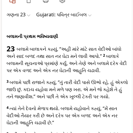
ગણના 23
Gujarati: પવિત્ર બાઈબલ
બલામની પ્રથમ ભવિષ્યવાણી
23
બલામે બાલાકને કહ્યું, “અહીં માંરે માંટે સાત વેદીઓ બાંધો
અને સાદ બળદ તથા સાત નર ઘેટા મને લાવી આપો.”
2
બાલાકે
બલામની સૂચનાઓ પ્રમાંણે કર્યુ, અને તેણે અને બલામે દરેક વેદી
પર એક વળદ અને એક નર ઘેટાની આહુતિ ચઢાવી.
3
બલામે પછી રાજાને કહ્યું, “તું તારી વેદી પાસે ઊભો રહે. હું એકલો
જાઉ છું. કદાચ યહોવા મને મળે પણ ખરા. એ મને જે કહેશે તે હું
તને જણાવીશ.” અને પછી તે એક ખુલ્લી ટેકરી પર ગયો.
4
ત્યાં તેને દેવનો મેળાપ થયો. બલામે યહોવાને કહ્યું, “મેં સાત
વેદીઓ તૈયાર કરી છે અને દરેક પર એક બળદ અને એક નર
ઘેટાની આહુતિ ચઢાવી છે.”