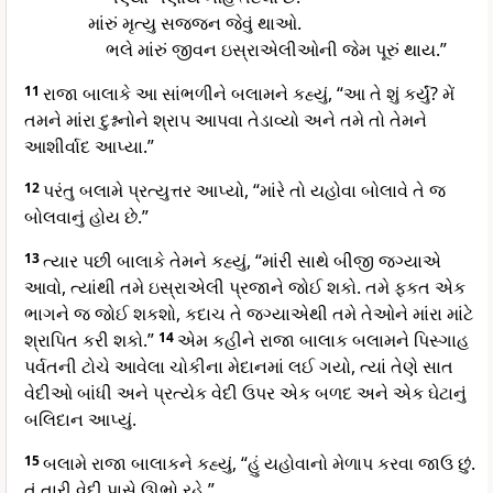
માંરું મૃત્યુ સજ્જન જેવું થાઓ.
ભલે માંરું જીવન ઇસ્રાએલીઓની જેમ પૂરું થાય.”
11
રાજા બાલાકે આ સાંભળીને બલામને કહ્યું, “આ તે શું કર્યું? મેં
તમને માંરા દુશ્નનોને શ્રાપ આપવા તેડાવ્યો અને તમે તો તેમને
આશીર્વાદ આપ્યા.”
12
પરંતુ બલામે પ્રત્યુત્તર આપ્યો, “માંરે તો યહોવા બોલાવે તે જ
બોલવાનું હોય છે.”
13
ત્યાર પછી બાલાકે તેમને કહ્યું, “માંરી સાથે બીજી જગ્યાએ
આવો, ત્યાંથી તમે ઇસ્રાએલી પ્રજાને જોઈ શકો. તમે ફકત એક
ભાગને જ જોઈ શકશો, કદાચ તે જગ્યાએથી તમે તેઓને માંરા માંટે
શ્રાપિત કરી શકો.”
14
એમ કહીને રાજા બાલાક બલામને પિસ્ગાહ
પર્વતની ટોચે આવેલા ચોકીના મેદાનમાં લઈ ગયો, ત્યાં તેણે સાત
વેદીઓ બાંધી અને પ્રત્યેક વેદી ઉપર એક બળદ અને એક ઘેટાનું
બલિદાન આપ્યું.
15
બલામે રાજા બાલાકને કહ્યું, “હું યહોવાનો મેળાપ કરવા જાઉ છું.
તું તારી વેદી પાસે ઊભો રહે.”