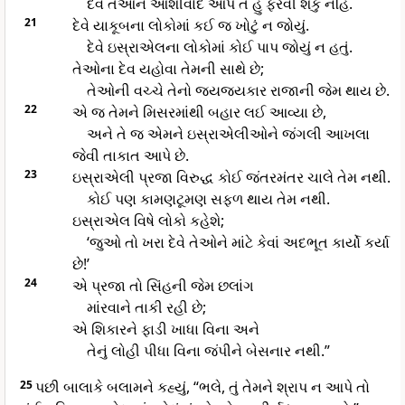
દેવ તેઓને આશીર્વાદ આપે તે હું ફેરવી શકું નહિ.
21
દેવે યાકૂબના લોકોમાં કઈ જ ખોટું ન જોયું.
દેવે ઇસ્રાએલના લોકોમાં કોઈ પાપ જોયું ન હતું.
તેઓના દેવ યહોવા તેમની સાથે છે;
તેઓની વચ્ચે તેનો જયજયકાર રાજાની જેમ થાય છે.
22
એ જ તેમને મિસરમાંથી બહાર લઈ આવ્યા છે,
અને તે જ એમને ઇસ્રાએલીઓને જંગલી આખલા
જેવી તાકાત આપે છે.
23
ઇસ્રાએલી પ્રજા વિરુદ્ધ કોઈ જંતરમંતર ચાલે તેમ નથી.
કોઈ પણ કામણટૂમણ સફળ થાય તેમ નથી.
ઇસ્રાએલ વિષે લોકો કહેશે;
‘જુઓ તો ખરા દેવે તેઓને માંટે કેવાં અદભૂત કાર્યો કર્યા
છે!’
24
એ પ્રજા તો સિંહની જેમ છલાંગ
માંરવાને તાકી રહી છે;
એ શિકારને ફાડી ખાધા વિના અને
તેનું લોહી પીધા વિના જંપીને બેસનાર નથી.”
25
પછી બાલાકે બલામને કહ્યું, “ભલે, તું તેમને શ્રાપ ન આપે તો