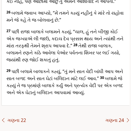
કંઈ નહિ, પણ ઓછામાં ઓછું તું એમને આશીર્વાદ ન આપતો.”
26
બલામે જવાબ આપ્યો, “મેં તમને કહ્યું નહીનું કે માંરે તો યહોવા
મને જે કહે તે જ બોલવાનું છે.”
27
પછી રાજા બાલાકે બલામને કહ્યું, “ચાલ, હું તને બીજી કોઈ
એક જગ્યાએ લી જાઉ, કદાચ દેવ પ્રસન્ન થાય અને ત્યાંથી તને
માંરા તરફથી તેમને શ્રાપ આપવા દે.”
28
તેથી રાજા બાલાક,
બલામને રણને કાંઠે આવેલા પેઓર પર્વતના શિખર પર લઈ ગયો,
જયાંથી રણ જોઈ શકાતું હતું.
29
પછી બલામે બાલાકને કહ્યું, “તું મને સાત વેદી બાંધી આપ અને
સાત બળદ અને સાત ઘેટાં બલિદાન માંટે લઈ આવ.”
30
બલામે જે
કહ્યું તે જ પ્રમાંણે બાલાકે કર્યું અને પ્રત્યેક વેદી પર એક બળદ
અને એક ઘેટાનું બલિદાન આપવામાં આવ્યું.
ગણના 22
ગણના 24