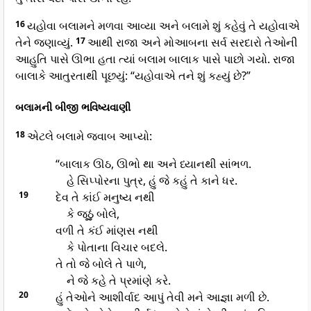
16
યહોવા બલામને મળવા આવ્યા અને બલામે શું કહેવું તે યહોવાએ
તેને જણાવ્યું.
17
આથી રાજા અને મોઆબના સર્વ સરદારો તેઓની
આહુતિ પાસે ઊભા હતા ત્યાં બલામ બાલાક પાસે પાછો ગયો. રાજા
બાલાકે આતુરતાથી પૂછયું: “યહોવાએ તને શું કહ્યું છે?”
બલામની બીજી ભવિષ્યવાણી
18
એટલે બલામે જવાબ આપ્યો:
“બાલાક ઊઠ, ઊભો થા અને ધ્યાનથી સાંભળ.
હે સિપ્પોરના પુત્ર, હું જે કહું તે કાને ધર.
19
દેવ તે કાંઈ મનુષ્ય નથી
કે જૂઠું બોલે,
વળી તે કંઈ માંણસ નથી
કે પોતાના વિચાર બદલે.
તે તો જે બોલે તે પાળે,
ને જે કહે તે પ્રમાંણે કરે.
20
હું તેઓને આશીર્વાદ આપું તેવી મને આજ્ઞા મળી છે.