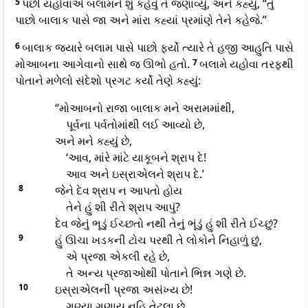
5
પછી યહોવાએ બલામને શું કહેવું તે જણાવ્યું, અને કહ્યું, “તું
પાછો બાલાક પાસે જા અને માંરા કહ્યાં પ્રમાંણે તેને કહેજે.”
6
બાલાક જ્યારે બલામ પાસે પાછો ફર્યો ત્યારે તે હજી આહુતિ પાસે
મોઆબના આગેવાનો સાથે જ ઊભો હતો.
7
બલામે યહોવા તરફથી
પોતાને મળેલો સંદેશો પ્રગટ કર્યો તેણે કહ્યું:
“મોઆબનો રાજા બાલાક મને અરામમાંથી,
પૂર્વના પર્વતોમાંથી લઈ આવ્યો છે,
અને મને કહ્યું છે,
‘આવ, માંરે માંટે યાકૂબને શ્રાપ દે!
આવ અને ઇસ્રાએલને શ્રાપ દે.’
8
જેને દેવ શ્રાપ ન આપતો હોય
તેને હું શી રીતે શ્રાપ આપું?
દેવ જેનું ભૂડું ઈચ્છતો નથી તેનું ભૂંડું હું શી રીતે ઈચ્છું?
9
હું ઊચા ખડકની ટોચ પરથી તે લોકોને નિહાળું છું,
એ પ્રજા એકલી રહે છે,
તે અન્ય પ્રજાઓથી પોતાને ભિન્ન ગણે છે.
10
ઇસ્રાએલની પ્રજા અસંખ્ય છે!
ગણ્યા ગણાય નહિ તેટલા છે.