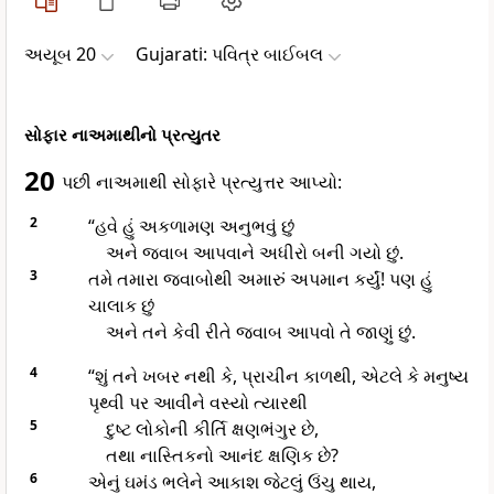
અયૂબ 20
Gujarati: પવિત્ર બાઈબલ
સોફાર નાઅમાથીનો પ્રત્યુતર
20
પછી નાઅમાથી સોફારે પ્રત્યુત્તર આપ્યો:
2
“હવે હું અકળામણ અનુભવું છું
અને જવાબ આપવાને અધીરો બની ગયો છું.
3
તમે તમારા જવાબોથી અમારું અપમાન કર્યું! પણ હું
ચાલાક છું
અને તને કેવી રીતે જવાબ આપવો તે જાણું છું.
4
“શું તને ખબર નથી કે, પ્રાચીન કાળથી, એટલે કે મનુષ્ય
પૃથ્વી પર આવીને વસ્યો ત્યારથી
5
દુષ્ટ લોકોની કીર્તિ ક્ષણભંગુર છે,
તથા નાસ્તિકનો આનંદ ક્ષણિક છે?
6
એનું ઘમંડ ભલેને આકાશ જેટલું ઉંચુ થાય,