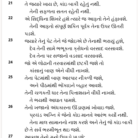
21
તે જ્યારે ખાય છે, કાંઇ બાકી રહેતું નથી.
તેની સફળતા સતત રહેતી નથી.
22
એ સિદ્ધિના શિખરે હશે ત્યારે જ આફતો તેને હંફાવશે.
તેની આફતો સંપૂર્ણ શકિત પૂર્વક તેના ઉપર ઊતરી
પડશે.
23
જ્યારે તેનું પેટ તેને જે જોઇએ છે તેનાથી ભરાયું હશે,
દેવ તેની સામે ભભૂકતા ક્રોધનો વરસાદ વરસાવશે.
દેવ તેના પર સજાનો વડસાદ વરસાવશે.
24
જો એ લોઢાની તરવારમાંથી છટકી જશે તો
કાંસાનું બાણ એને વીંધી નાખશે.
25
તેના પેટમાંથી બાણ આરપાર નીકળી જશે,
અને પીઠમાંથી ભોંકાઇને બહાર આવશે.
તેની ચળકતી ધાર તેના પિત્તાશયને વીંધી નાખશે.
તે ભયથી આઘાત પામશે.
26
તેનો ખજાનો અંધકારના ઊંડાણમાં ખોવાઇ જશે.
પ્રચંડ અગ્નિ કે જેનો કોઇ માનવે આરંભ કર્યો નથી.
તેના માલ સામાનનો નાશ કરશે અને તેનું જે કાંઇ બાકી
છે તે સર્વ ભસ્મીભૂત થઇ જશે.
27
આકાશ તેનો ગુનો ઉઘાડો પાડશે;