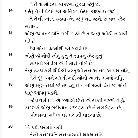
તે તેના મોઢામાં સાકરના ટૂકડા જેવું છે.
14
પરંતુ તેનાં પેટમાં એ અનિષ્ટ ઝેરમાં બદલાઇ જશે.
તે તેની અંદર કડવા ઝેર જેવું થઇ જશે, સાપના ઝેર
સમાન.
15
એણે જે ધનસંપતિ ગળી ગયો છે તે એણે ઓકી નાખવી
પડે છે.
દેવ એનાં પેટમાંથી એ કઢાવે છે.
16
એણે જે શોષી લીધું હતું તે સાપનું ઝેર હતું.
સાપનો એ ડંખ એને મારી નાંખે છે.
17
તેણે હડપ કરી લીધેલી વસ્તુઓ તેને આનંદ આપશે નહિ,
તેને દૂધ અને મધની નદીઓનો આનંદ મળશે નહિ.
18
એણે મહેનતથી જે મેળવ્યું છે તે ભોગવ્યાં વિનાજ એને
પાછું આપવું પડશે.
જે ધનસંપતિ એ કમાયો છે તે એ માણી શકશે નહિ.
19
કારણકે એણે ગરીબોને રંજાડ્યાં છે ને તરછોડ્યાં છે,
બીજાના બાંધેલા ઘર પચાવી પાડ્યાં છે.
20
“તે કદી ધરાયો નથી.
તેની ધનસંપતિ તેને બચાવી શકશે નહિ.