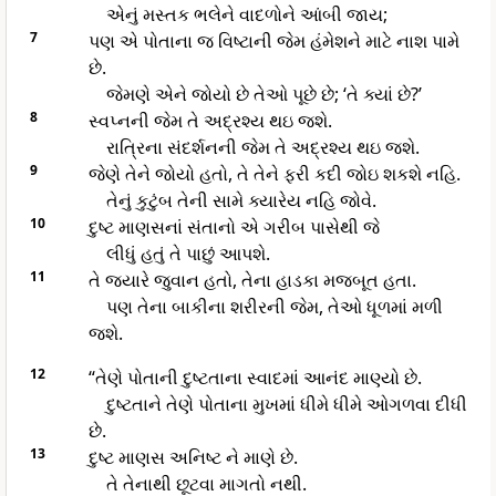
એનું મસ્તક ભલેને વાદળોને આંબી જાય;
7
પણ એ પોતાના જ વિષ્ટાની જેમ હંમેશને માટે નાશ પામે
છે.
જેમણે એને જોયો છે તેઓ પૂછે છે; ‘તે ક્યાં છે?’
8
સ્વપ્નની જેમ તે અદ્રશ્ય થઇ જશે.
રાત્રિના સંદર્શનની જેમ તે અદ્રશ્ય થઇ જશે.
9
જેણે તેને જોયો હતો, તે તેને ફરી કદી જોઇ શકશે નહિ.
તેનું કુટુંબ તેની સામે ક્યારેય નહિ જોવે.
10
દુષ્ટ માણસનાં સંતાનો એ ગરીબ પાસેથી જે
લીધું હતું તે પાછું આપશે.
11
તે જ્યારે જુવાન હતો, તેના હાડકા મજબૂત હતા.
પણ તેના બાકીના શરીરની જેમ, તેઓ ધૂળમાં મળી
જશે.
12
“તેણે પોતાની દુષ્ટતાના સ્વાદમાં આનંદ માણ્યો છે.
દુષ્ટતાને તેણે પોતાના મુખમાં ધીમે ધીમે ઓગળવા દીધી
છે.
13
દુષ્ટ માણસ અનિષ્ટ ને માણે છે.
તે તેનાથી છૂટવા માગતો નથી.