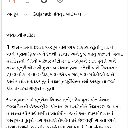
અયૂબ 1
Gujarati: પવિત્ર બાઈબલ
અયૂબની કસોટી
1
ઉસ નામના દેશમાં અયૂબ નામે એક માણસ રહેતો હતો. તે
ભલો, પ્રામાણિક અને દેવથી ડરનાર અને દુષ્ટ વસ્તુ કરવાની મનાઇ
કરતો હતો.
2
તેનો પરિવાર મોટો હતો. અયૂબને સાત પુત્રો અને
ત્રણ પુત્રીઓ મળી કુલ દશ સંતાન હતા.
3
તેની પાસે મિલકતમાં
7,000 ઘેટાં, 3,000 ઊંટ, 500 જોડ બળદ, 500 ગધેડીઓં અને
અનેક નોકર-ચાકર હતાં. સમગ્ર પૂર્વવિસ્તારમાં અયૂબના જેવો
કોઇ ધનાઢય માણસ ન હતો.
4
અયૂબના સર્વ પુત્રોમાં રિવાજ હતો, દરેક પુત્ર પોતપોતાના
જન્મદિનની ઉજવણીમાં પોતાનાં ભાઇબહેનોને નિમંત્રણ આપતા.
તે સમયે સૌ સાથે મળીને ખાતાંપીતા અને આનંદપ્રમોદ કરતાં.
અયૂબના પુત્રો વારા પ્રમાણે તેઓને ઘરે ઉજવણી રાખતા અને
તેઓ તેઓની બહેનોને આમંત્રણ આપતા.
5
તેના સંતાનો એ