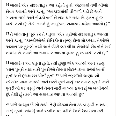
16
જ્યારે એક સંદેશવાહક આ કહેતો હતો, એટલામાં વળી બીજો
સેવક આવ્યો અને કહ્યું, “આકાશમાંથી વીજળી પડી છે અને
ગાયના ઘણો અને સેવકો બળીને રાખ થઇ ગયા છે. ફકત હું જ
બચી ગયો છું. તેથી તમને હું આ દુ:ખદ સમાચાર કહેવા આવ્યો છું.”
17
તે બોલવાનું પૂરું કરે તે પહેલા, એક ત્રીજો સંદેશવાહક આવ્યો
અને કહ્યું, “કાસ્દીઓએ સૈનિકોના ત્રણ ટોળા મોકલ્યા. તેઓએ
અમારા પર હુમલો કર્યો અને ઊંટો લઇ લીધા. તેઓએ સેવકોને મારી
નાખ્યા છે. તમને આ સમાચાર આપવા ફકત હું જ બચી ગયો છુ.”
18
જ્યારે તે આ કહેતો હતો, ત્યાં હજી એક આવ્યો અને કહ્યું,
“તારા પુત્રો તથા તારી પુત્રીઓ તેમના મોટાભાઇના ઘરમાં ખાતાઁ
હતાઁ અને દ્રાક્ષારસ પીતાઁ હતાઁ.
19
પછી રણમાઁથી અણધાર્યો
જોરદાર પવન આવ્યો અને ઘરને ફૂંકી માર્યુ. ઘર તમારા પુત્રો અને
પુત્રીઓ પર પડ્યું અને તેમને મારી નાખ્યા ફકત હું જ બચીગયો
છુઁ. તેથી હું તમને આ સમાચાર આપવા આવ્યો છું.”
20
પછી અયૂબ ઊભો થયો. તેણે શોકમાં તેના કપડાં ફાડી નાખ્યાં,
માથું મૂંડાવી નાંખ્યું અને જમીન પર પડીને દેવને ઉપાસના કરી.