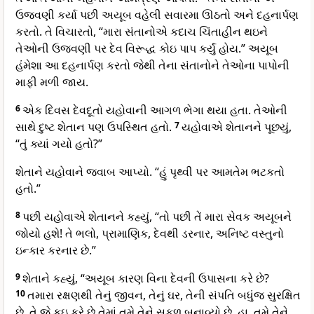
ઉજવણી કર્યા પછી અયૂબ વહેલી સવારમા ઊઠતો અને દહનાર્પણ
કરતો. તે વિચારતો, “મારા સંતાનોએ કદાચ ચિંતાહીન થઇને
તેઓની ઉજવણી પર દેવ વિરૂદ્ધ કોઇ પાપ કર્યું હોય.” અયૂબ
હંમેશા આ દહનાર્પણ કરતો જેથી તેના સંતાનોને તેઓના પાપોની
માફી મળી જાય.
6
એક દિવસ દેવદૂતો યહોવાની આગળ ભેગા થયા હતા. તેઓની
સાથે દુષ્ટ શેતાન પણ ઉપસ્થિત હતો.
7
યહોવાએ શેતાનને પૂછયું,
“તું ક્યાં ગયો હતો?”
શેતાને યહોવાને જવાબ આપ્યો. “હું પૃથ્વી પર આમતેમ ભટકતો
હતો.”
8
પછી યહોવાએ શેતાનને કહ્યું, “તો પછી તેં મારા સેવક અયૂબને
જોયો હશે! તે ભલો, પ્રામાણિક, દેવથી ડરનાર, અનિષ્ટ વસ્તુનો
ઇન્કાર કરનાર છે.”
9
શેતાને કહ્યું, “અયૂબ કારણ વિના દેવની ઉપાસના કરે છે?
10
તમારા રક્ષણથી તેનું જીવન, તેનું ઘર, તેની સંપતિ બધુંજ સુરક્ષિત
છે. તે જે કઇ કરે છે તેમાં તમે તેને સફળ બનાવ્યો છે. હા, તમે તેને