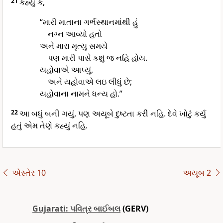
21
કહ્યું કે,
“મારી માતાના ગર્ભસ્થાનમાંથી હું
નગ્ન આવ્યો હતો
અને મારા મૃત્યુ સમયે
પણ મારી પાસે કશું જ નહિ હોય.
યહોવાએ આપ્યું,
અને યહોવાએ લઇ લીધું છે;
યહોવાના નામને ધન્ય હો.”
22
આ બધું બની ગયું, પણ અયૂબે દુષ્ટતા કરી નહિ. દેવે ખોટું કર્યુ
હતું એમ તેણે કહ્યું નહિ.
એસ્તેર 10
અયૂબ 2
Gujarati: પવિત્ર બાઈબલ
(GERV)