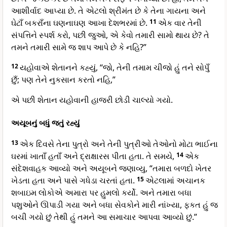
આશીર્વાદ આપ્યા છે. તે એટલો શ્રીમંત છે કે તેના ગાયના અને
ઘેટાઁ બકરાઁના ઘણનાઘણ આખા દેશભરમાં છે.
11
એક વાર તેની
સંપત્તિને સ્પર્શ કરો, પછી જુઓ, એ કેવો તમારી સામો થાય છે? તે
તમને તમારી સામે જ શાપ આપે છે કે નહિ?”
12
યહોવાએ શેતાનને કહ્યું, “જો, તેની તમામ ચીજો હું તને સોપુઁ
છુઁ; પણ તેને નુકસાન કરતો નહિ,”
એ પછી શેતાન યહોવાની હાજરી છોડી ચાલ્યો ગયો.
અયૂબનું બધું જતું રહ્યું
13
એક દિવસે તેના પુત્રો અને તેની પુત્રીઓ તેઓનો મોટા ભાઈના
ઘરમાં ખાતાઁ હતાઁ અને દ્રાક્ષારસ પીતા હતા. તે સમયે,
14
એક
સંદેશવાહક આવ્યો અને અયૂબને જણાવ્યુ, “તમારા બળદો ખેતર
ખેડતા હતા અને પાસે ગધેડા ચરતાં હતા.
15
એટલામાં અચાનક
શબાઇમ લોકોએ અમારા પર હુમલો કર્યો. અને તમારા બધા
પશુઓને ઊપાડી ગયા અને બધા સેવકોને મારી નાંખ્યા, ફકત હું જ
બચી ગયો છું તેથી હું તમને આ સમાચાર આપવા આવ્યો છું.”