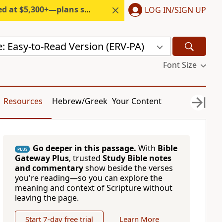
300+—plans start under $6/month.
LOG IN/SIGN UP
e: Easy-to-Read Version (ERV-PA)
Font Size
Resources
Hebrew/Greek
Your Content
Go deeper in this passage.
With
Bible
PLUS
Gateway Plus
, trusted
Study Bible notes
and commentary
show beside the verses
you're reading—so you can explore the
meaning and context of Scripture without
leaving the page.
Start 7-day free trial
Learn More