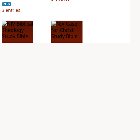
PLUS
3
entries
NIV Biblical
NIV Case for Christ
Theology Study
Study Bible
Bible
PLUS
6
entries
PLUS
6
entries