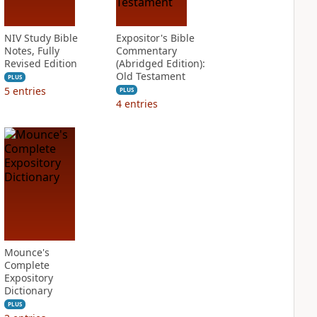
NIV Study Bible
Expositor's Bible
Notes, Fully
Commentary
Revised Edition
(Abridged Edition):
Old Testament
PLUS
5
entries
PLUS
4
entries
Mounce's
Complete
Expository
Dictionary
PLUS