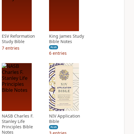
ESV Reformation
King James Study
Study Bible
Bible Notes
7
entries
PLUS
6
entries
NASB Charles F.
NIV Application
Stanley Life
Bible
Principles Bible
PLUS
Notes
3
entries