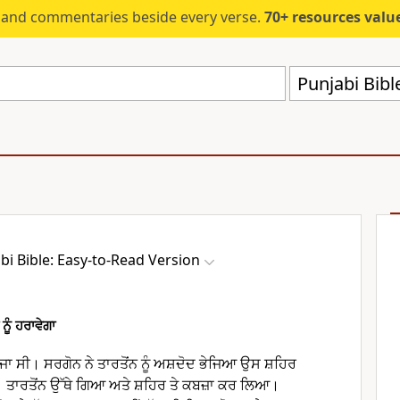
s and commentaries beside every verse.
70+ resources valued at $5,
Punjabi Bibl
bi Bible: Easy-to-Read Version
ੂੰ ਹਰਾਵੇਗਾ
ਾਜਾ ਸੀ। ਸਰਗੋਨ ਨੇ ਤਾਰਤੋਂਨ ਨੂੰ ਅਸ਼ਦੋਦ ਭੇਜਿਆ ਉਸ ਸ਼ਹਿਰ
 ਤਾਰਤੋਂਨ ਉੱਥੇ ਗਿਆ ਅਤੇ ਸ਼ਹਿਰ ਤੇ ਕਬਜ਼ਾ ਕਰ ਲਿਆ।