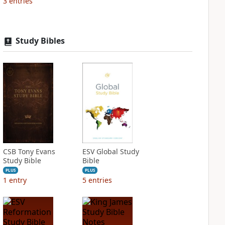
3
entries
Study Bibles
CSB Tony Evans
ESV Global Study
Study Bible
Bible
PLUS
PLUS
1
entry
5
entries