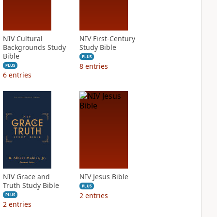
NIV Cultural
NIV First-Century
Backgrounds Study
Study Bible
Bible
PLUS
8
entries
PLUS
6
entries
NIV Grace and
NIV Jesus Bible
Truth Study Bible
PLUS
2
entries
PLUS
2
entries