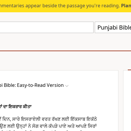
mmentaries appear beside the passage you're reading.
Plan
Punjabi Bibl
i Bible: Easy-to-Read Version
ਾਂ ਦਾ ਇਕਰਾਰ ਕੀਤਾ
4ਵੇਂ ਦਿਨ, ਸਾਰੇ ਇਸਰਾਏਲੀ ਵਰਤ ਰੱਖਣ ਲਈ ਇੱਕਸਾਬ ਇਕੱਠੇ
 ਲਈ ਉਨ੍ਹਾਂ ਨੇ ਸੋਗ ਵਾਲੇ ਕੱਪੜੇ ਪਾਏ ਅਤੇ ਆਪਣੇ ਸਿਰਾਂ