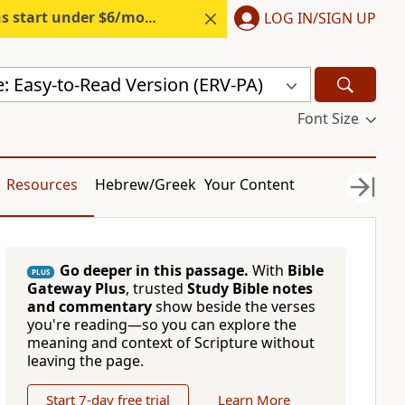
s start under $6/month.
Start free.
LOG IN/SIGN UP
e: Easy-to-Read Version (ERV-PA)
Font Size
Resources
Hebrew/Greek
Your Content
Go deeper in this passage.
With
Bible
PLUS
Gateway Plus
, trusted
Study Bible notes
and commentary
show beside the verses
you're reading—so you can explore the
meaning and context of Scripture without
leaving the page.
Start 7-day free trial
Learn More