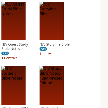
NIV Quest Study
NIV Storyline Bible
Bible Notes
PLUS
1
entry
PLUS
11
entries