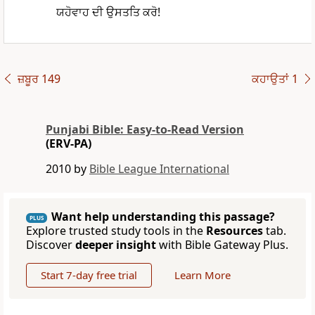
ਯਹੋਵਾਹ ਦੀ ਉਸਤਤਿ ਕਰੋ!
ਜ਼ਬੂਰ 149
ਕਹਾਉਤਾਂ 1
Punjabi Bible: Easy-to-Read Version
(ERV-PA)
2010 by
Bible League International
Want help understanding this passage?
PLUS
Explore trusted study tools in the
Resources
tab.
Discover
deeper insight
with Bible Gateway Plus.
Start 7-day free trial
Learn More