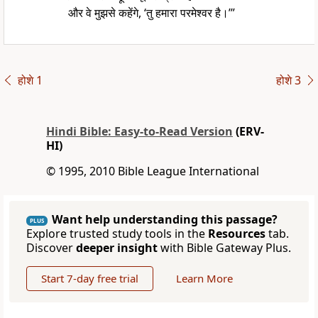
और वे मुझसे कहेंगे, ‘तु हमारा परमेश्वर है।’”
होशे 1
होशे 3
Hindi Bible: Easy-to-Read Version
(ERV-
HI)
© 1995, 2010 Bible League International
Want help understanding this passage?
PLUS
Explore trusted study tools in the
Resources
tab.
Discover
deeper insight
with Bible Gateway Plus.
Start 7-day free trial
Learn More