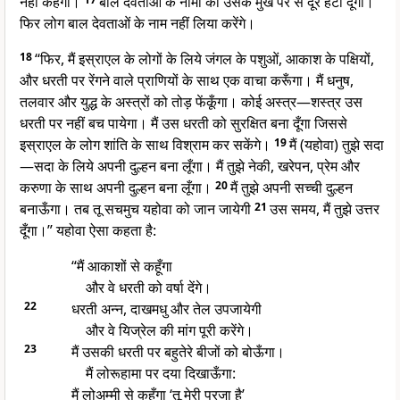
नहीं कहेगी।
बाल देवताओं के नामों को उसके मुख पर से दूर हटा दूँगा।
फिर लोग बाल देवताओं के नाम नहीं लिया करेंगे।
18
“फिर, मैं इस्राएल के लोगों के लिये जंगल के पशुओं, आकाश के पक्षियों,
और धरती पर रेंगने वाले प्राणियों के साथ एक वाचा करूँगा। मैं धनुष,
तलवार और युद्ध के अस्त्रों को तोड़ फेंकूँगा। कोई अस्त्र—शस्त्र उस
धरती पर नहीं बच पायेगा। मैं उस धरती को सुरक्षित बना दूँगा जिससे
इस्राएल के लोग शांति के साथ विश्राम कर सकेंगे।
19
मैं (यहोवा) तुझे सदा
—सदा के लिये अपनी दुल्हन बना लूँगा। मैं तुझे नेकी, खरेपन, प्रेम और
करुणा के साथ अपनी दुल्हन बना लूँगा।
20
मैं तुझे अपनी सच्ची दुल्हन
बनाऊँगा। तब तू सचमुच यहोवा को जान जायेगी
21
उस समय, मैं तुझे उत्तर
दूँगा।” यहोवा ऐसा कहता है:
“मैं आकाशों से कहूँगा
और वे धरती को वर्षा देंगे।
22
धरती अन्न, दाखमधु और तेल उपजायेगी
और वे यिज्रेल की मांग पूरी करेंगे।
23
मैं उसकी धरती पर बहुतेरे बीजों को बोऊँगा।
मैं लोरूहामा पर दया दिखाऊँगा:
मैं लोअम्मी से कहूँगा ‘तू मेरी प्रजा है’