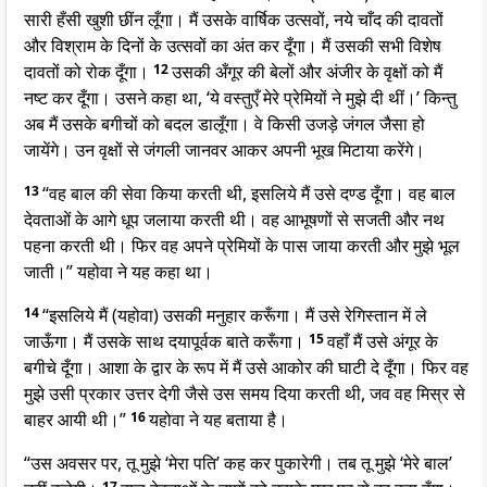
सारी हँसी खुशी छींन लूँगा। मैं उसके वार्षिक उत्सवों, नये चाँद की दावतों
और विश्राम के दिनों के उत्सवों का अंत कर दूँगा। मैं उसकी सभी विशेष
दावतों को रोक दूँगा।
12
उसकी अँगूर की बेलों और अंजीर के वृक्षों को मैं
नष्ट कर दूँगा। उसने कहा था, ‘ये वस्तुएँ मेरे प्रेमियों ने मुझे दी थीं।’ किन्तु
अब मैं उसके बगीचों को बदल डालूँगा। वे किसी उजड़े जंगल जैसा हो
जायेंगे। उन वृक्षों से जंगली जानवर आकर अपनी भूख मिटाया करेंगे।
13
“वह बाल की सेवा किया करती थी, इसलिये मैं उसे दण्ड दूँगा। वह बाल
देवताओं के आगे धूप जलाया करती थी। वह आभूषणों से सजती और नथ
पहना करती थी। फिर वह अपने प्रेमियों के पास जाया करती और मुझे भूल
जाती।” यहोवा ने यह कहा था।
14
“इसलिये मैं (यहोवा) उसकी मनुहार करूँगा। मैं उसे रेगिस्तान में ले
जाऊँगा। मैं उसके साथ दयापूर्वक बाते करूँगा।
15
वहाँ मैं उसे अंगूर के
बगीचे दूँगा। आशा के द्वार के रूप में मैं उसे आकोर की घाटी दे दूँगा। फिर वह
मुझे उसी प्रकार उत्तर देगी जैसे उस समय दिया करती थी, जव वह मिस्र से
बाहर आयी थी।”
16
यहोवा ने यह बताया है।
“उस अवसर पर, तू मुझे ‘मेरा पति’ कह कर पुकारेगी। तब तू मुझे ‘मेरे बाल’
17